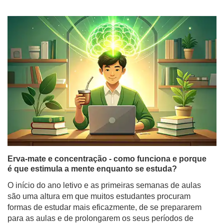
Erva-mate e concentração - como funciona e porque
é que estimula a mente enquanto se estuda?
O início do ano letivo e as primeiras semanas de aulas
são uma altura em que muitos estudantes procuram
formas de estudar mais eficazmente, de se prepararem
para as aulas e de prolongarem os seus períodos de
concentração. E não só os estudantes - também as
pessoas que fazem trabalho mental, programadores ou
freelancers - perguntam-se frequentemente: a erva-mate
estimula-o tão fortemente como o café, ou funciona de