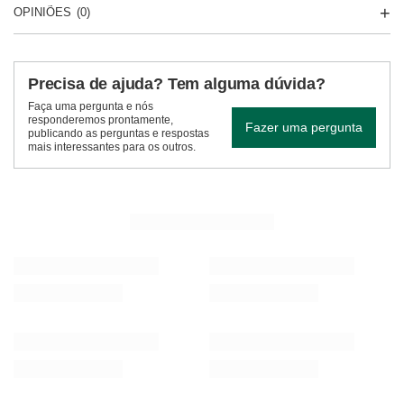
OPINIÕES
(0)
Precisa de ajuda? Tem alguma dúvida?
Faça uma pergunta e nós
responderemos prontamente,
Fazer uma pergunta
publicando as perguntas e respostas
mais interessantes para os outros.
VER MAIS PRODUTOS
Verde Mate Green Raspberry Vitality 0,5 kg
Verde Mate Green Más
7,77 €
7,57 €
/
unid.
/
unid.
(15,54 € / kg)
(15,14 € / kg)