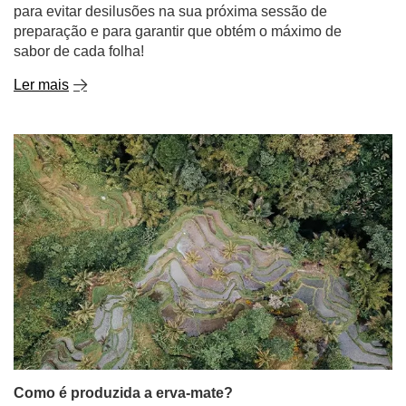
Como é produzida a erva-mate?
Apanhar as folhas, triturá-las, deitar tudo num copo de
mate e deitar água por cima? Demasiado simples para
ser verdade! O cultivo da Ilex paraguariensis e a
produção de erva-mate é um processo longo,