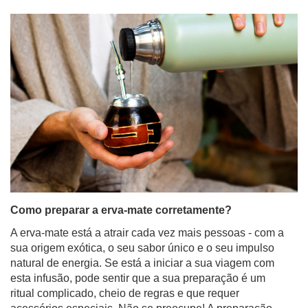
Como preparar a erva-mate corretamente?
A erva-mate está a atrair cada vez mais pessoas - com a
sua origem exótica, o seu sabor único e o seu impulso
natural de energia. Se está a iniciar a sua viagem com
esta infusão, pode sentir que a sua preparação é um
ritual complicado, cheio de regras e que requer
acessórios especiais. Não se preocupe! A preparação
da erva-mate não precisa de ser difícil. Neste post do
blogue, vamos mostrar-lhe passo a passo como fazê-lo
corretamente - sem stress e sem folhas nos dentes. Boa
leitura!