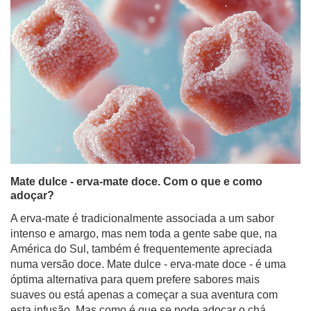
Mate dulce - erva-mate doce. Com o que e como
adoçar?
A erva-mate é tradicionalmente associada a um sabor
intenso e amargo, mas nem toda a gente sabe que, na
América do Sul, também é frequentemente apreciada
numa versão doce. Mate dulce - erva-mate doce - é uma
óptima alternativa para quem prefere sabores mais
suaves ou está apenas a começar a sua aventura com
esta infusão. Mas como é que se pode adoçar o chá
mate para que não perca as suas propriedades e
continue a ter um sabor delicioso? Há muitas maneiras -
desde o açúcar clássico aos adoçantes naturais e
aditivos frutados. Neste artigo, vamos guiá-lo através de