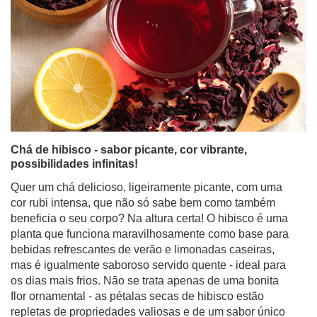
Chá de hibisco - sabor picante, cor vibrante,
possibilidades infinitas!
Quer um chá delicioso, ligeiramente picante, com uma
cor rubi intensa, que não só sabe bem como também
beneficia o seu corpo? Na altura certa! O hibisco é uma
planta que funciona maravilhosamente como base para
bebidas refrescantes de verão e limonadas caseiras,
mas é igualmente saboroso servido quente - ideal para
os dias mais frios. Não se trata apenas de uma bonita
flor ornamental - as pétalas secas de hibisco estão
repletas de propriedades valiosas e de um sabor único
apreciado por pessoas de todo o mundo. Entre e
descubra o poder desta flor aparentemente modesta!
Ler mais