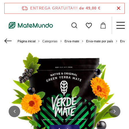
ENTREGA GRATUITA!!!
de 49,00 €
Página inicial
Categorias
Erva-mate
Erva-mate por país
Erva-m