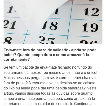
Erva-mate fora do prazo de validade - ainda se pode
beber? Quanto tempo dura e como armazená-la
corretamente?
Se tem um pacote de erva-mate fechado no fundo do
seu armário há meses - ou mesmo anos - não é o único!
Muitas pessoas perguntam-se: é correto beber chá mate
fora de prazo? A erva-mate velha destina-se ao caixote
do lixo ou ainda pode dar uma bebida saborosa? Neste
artigo, vamos dissipar todas as dúvidas sobre quanto
tempo a erva-mate permanece boa, como armazená-la
corretamente e como cuidar do seu stock. Continue a ler
para evitar desilusões na sua próxima sessão de
preparação e para garantir que obtém o máximo de
sabor de cada folha!
Ler mais