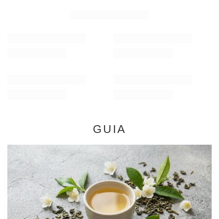
RECOMENDADO PARA SI
Verde Mate Green Energia Guarana 0,5 kg
Verde Mate Green Más
7,57 €
7,57 €
/
unid.
/
unid.
(15,14 € / kg)
(15,14 € / kg)
GUIA