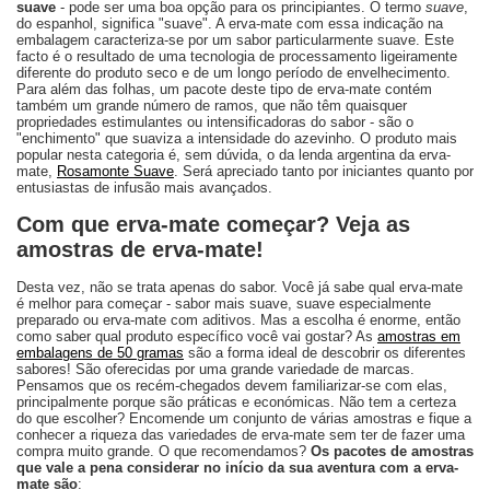
suave
- pode ser uma boa opção para os principiantes. O termo
suave
,
do espanhol, significa "suave". A erva-mate com essa indicação na
embalagem caracteriza-se por um sabor particularmente suave. Este
facto é o resultado de uma tecnologia de processamento ligeiramente
diferente do produto seco e de um longo período de envelhecimento.
Para além das folhas, um pacote deste tipo de erva-mate contém
também um grande número de ramos, que não têm quaisquer
propriedades estimulantes ou intensificadoras do sabor - são o
"enchimento" que suaviza a intensidade do azevinho. O produto mais
popular nesta categoria é, sem dúvida, o da lenda argentina da erva-
mate,
Rosamonte Suave
. Será apreciado tanto por iniciantes quanto por
entusiastas de infusão mais avançados.
Com que erva-mate começar? Veja as
amostras de erva-mate!
Desta vez, não se trata apenas do sabor. Você já sabe qual erva-mate
é melhor para começar - sabor mais suave, suave especialmente
preparado ou erva-mate com aditivos. Mas a escolha é enorme, então
como saber qual produto específico você vai gostar? As
amostras em
embalagens de 50 gramas
são a forma ideal de descobrir os diferentes
sabores! São oferecidas por uma grande variedade de marcas.
Pensamos que os recém-chegados devem familiarizar-se com elas,
principalmente porque são práticas e económicas. Não tem a certeza
do que escolher? Encomende um conjunto de várias amostras e fique a
conhecer a riqueza das variedades de erva-mate sem ter de fazer uma
compra muito grande. O que recomendamos?
Os pacotes de amostras
que vale a pena considerar no início da sua aventura com a erva-
mate são
: