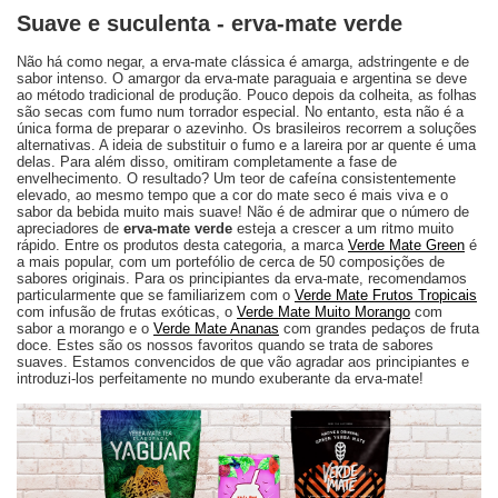
Suave e suculenta - erva-mate verde
Não há como negar, a erva-mate clássica é amarga, adstringente e de
sabor intenso. O amargor da erva-mate paraguaia e argentina se deve
ao método tradicional de produção. Pouco depois da colheita, as folhas
são secas com fumo num torrador especial. No entanto, esta não é a
única forma de preparar o azevinho. Os brasileiros recorrem a soluções
alternativas. A ideia de substituir o fumo e a lareira por ar quente é uma
delas. Para além disso, omitiram completamente a fase de
envelhecimento. O resultado? Um teor de cafeína consistentemente
elevado, ao mesmo tempo que a cor do mate seco é mais viva e o
sabor da bebida muito mais suave! Não é de admirar que o número de
apreciadores de
erva-mate verde
esteja a crescer a um ritmo muito
rápido. Entre os produtos desta categoria, a marca
Verde Mate Green
é
a mais popular, com um portefólio de cerca de 50 composições de
sabores originais. Para os principiantes da erva-mate, recomendamos
particularmente que se familiarizem com o
Verde Mate Frutos Tropicais
com infusão de frutas exóticas, o
Verde Mate Muito Morango
com
sabor a morango e o
Verde Mate Ananas
com grandes pedaços de fruta
doce. Estes são os nossos favoritos quando se trata de sabores
suaves. Estamos convencidos de que vão agradar aos principiantes e
introduzi-los perfeitamente no mundo exuberante da erva-mate!