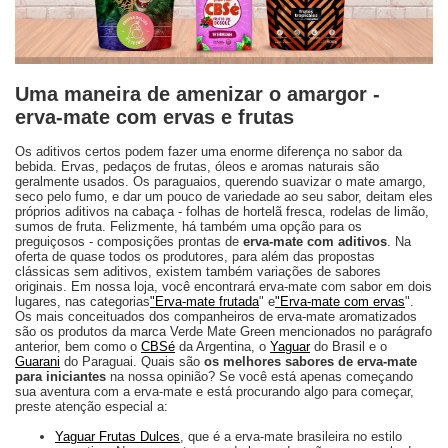
Uma maneira de amenizar o amargor -
erva-mate com ervas e frutas
Os aditivos certos podem fazer uma enorme diferença no sabor da
bebida. Ervas, pedaços de frutas, óleos e aromas naturais são
geralmente usados. Os paraguaios, querendo suavizar o mate amargo,
seco pelo fumo, e dar um pouco de variedade ao seu sabor, deitam eles
próprios aditivos na cabaça - folhas de hortelã fresca, rodelas de limão,
sumos de fruta. Felizmente, há também uma opção para os
preguiçosos - composições prontas de
erva-mate com aditivos
. Na
oferta de quase todos os produtores, para além das propostas
clássicas sem aditivos, existem também variações de sabores
originais. Em nossa loja, você encontrará erva-mate com sabor em dois
lugares, nas categorias
"Erva-mate frutada
" e
"Erva-mate com ervas
".
Os mais conceituados dos companheiros de erva-mate aromatizados
são os produtos da marca Verde Mate Green mencionados no parágrafo
anterior, bem como o
CBSé
da Argentina, o
Yaguar
do Brasil e o
Guarani
do Paraguai. Quais são
os melhores sabores de erva-mate
para iniciantes
na nossa opinião? Se você está apenas começando
sua aventura com a erva-mate e está procurando algo para começar,
preste atenção especial a:
Yaguar Frutas Dulces
, que é a erva-mate brasileira no estilo