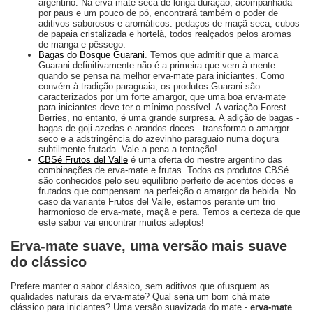
argentino. Na erva-mate seca de longa duração, acompanhada
por paus e um pouco de pó, encontrará também o poder de
aditivos saborosos e aromáticos: pedaços de maçã seca, cubos
de papaia cristalizada e hortelã, todos realçados pelos aromas
de manga e pêssego.
Bagas do Bosque Guarani
. Temos que admitir que a marca
Guarani definitivamente não é a primeira que vem à mente
quando se pensa na melhor erva-mate para iniciantes. Como
convém à tradição paraguaia, os produtos Guarani são
caracterizados por um forte amargor, que uma boa erva-mate
para iniciantes deve ter o mínimo possível. A variação Forest
Berries, no entanto, é uma grande surpresa. A adição de bagas -
bagas de goji azedas e arandos doces - transforma o amargor
seco e a adstringência do azevinho paraguaio numa doçura
subtilmente frutada. Vale a pena a tentação!
CBSé Frutos del Valle
é uma oferta do mestre argentino das
combinações de erva-mate e frutas. Todos os produtos CBSé
são conhecidos pelo seu equilíbrio perfeito de acentos doces e
frutados que compensam na perfeição o amargor da bebida. No
caso da variante Frutos del Valle, estamos perante um trio
harmonioso de erva-mate, maçã e pera. Temos a certeza de que
este sabor vai encontrar muitos adeptos!
Erva-mate suave, uma versão mais suave
do clássico
Prefere manter o sabor clássico, sem aditivos que ofusquem as
qualidades naturais da erva-mate? Qual seria um bom chá mate
clássico para iniciantes? Uma versão suavizada do mate -
erva-mate