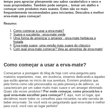
tempo para apreciar plenamente seu sabor caraterístico e seco e
suas propriedades. Também pode sempre... tomar um atalho e
começar com produtos mais suaves. Estes são os mais
frequentemente recomendados para iniciantes. Descubra a melhor
erva-mate para começar!
Resumo:
Como começar a usar a erva-mate?
Suave e suculenta - erva-mate verde
Uma forma de amenizar o amargor - erva-mate herbácea e
frutada
Erva-mate suave, uma versão mais suave do clássico
Com qual erva-mate começar? Veja as amostras de erva-mate!
Como começar a usar a erva-mate?
Começamos a postagem do blog de hoje com uma pergunta para
mateiros experientes, mas, em essência, estamos dedicando-a àqueles
que estão apenas no início de sua aventura. Existem produtos que,
pela forma como são processados ou pela presença de aditivos, se
caracterizam por um sabor muito mais suave e um amargor eliminado.
Quais são esses produtos?
Por onde começar, como procurá-los e
qual erva-mate escolher para começar?
É aqui, num só lugar, que
decidimos reunir todos os conselhos para iniciantes na arte secreta de
beber erva-mate. Se você está se perguntando qual erva-mate é melhor
para você, você veio ao lugar perfeito!