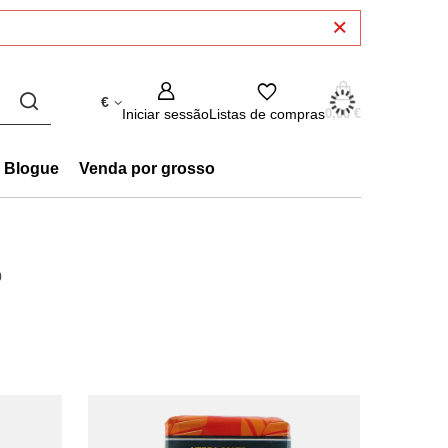
€
Iniciar sessão
Listas de compras
0,00 €
Blogue
Venda por grosso
)