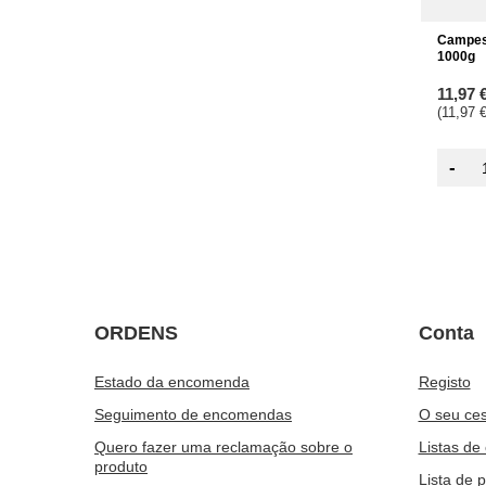
Campesi
1000g
11,97 
(11,97 €
-
ORDENS
Conta
Estado da encomenda
Registo
Seguimento de encomendas
O seu ces
Quero fazer uma reclamação sobre o
Listas de
produto
Lista de 