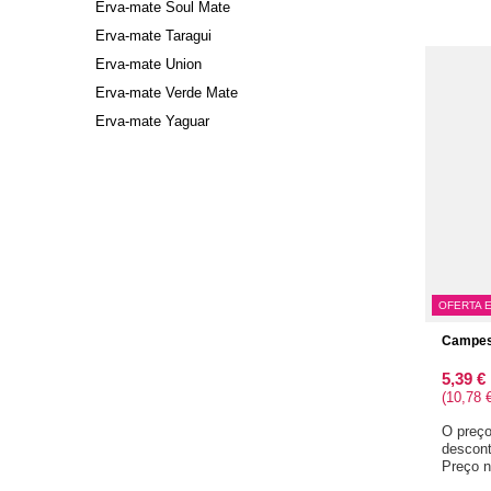
Erva-mate Soul Mate
Erva-mate Taragui
Erva-mate Union
Erva-mate Verde Mate
Erva-mate Yaguar
OFERTA 
Campesi
5,39 €
(10,78 €
O preço
descon
Preço 