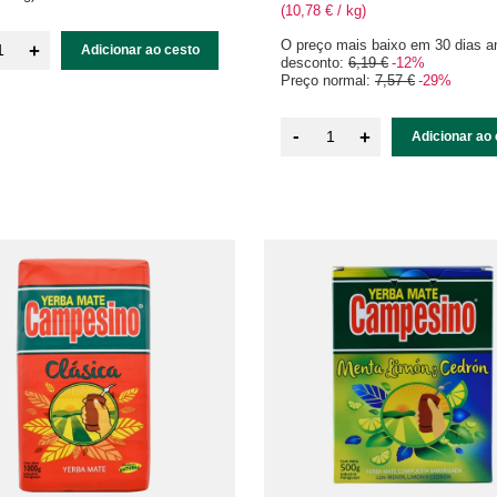
(10,78 € / kg
)
O preço mais baixo em 30 dias a
+
Adicionar ao cesto
desconto:
6,19 €
-12%
Preço normal:
7,57 €
-29%
-
+
Adicionar ao 