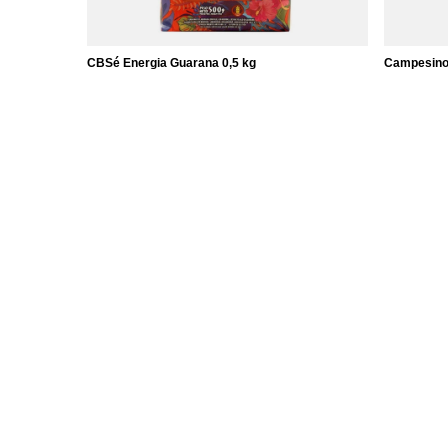
CBSé Energia Guarana 0,5 kg
Campesino
7,37 €
8,37 €
/
unid.
/
un
(14,74 € / kg)
(16,74 € / 
ORDENS
Conta
Estado da encomenda
Registo
Seguimento de encomendas
O seu ces
Quero fazer uma reclamação sobre o
Listas de
produto
Lista de 