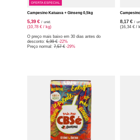
OFERTA ESPECIAL
Campesino Katuava + Ginseng 0,5kg
Campesino
5,39 €
8,17 €
/
unid.
/
un
(10,78 € / kg)
(16,34 € / 
O preço mais baixo em 30 dias antes do
desconto:
6,99 €
-22%
Preço normal:
7,57 €
-29%