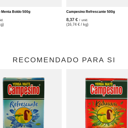
 Menta Boldo 500g
Campesino Refrescante 500g
8,37 €
id.
/
unid.
kg)
(16,74 € / kg)
RECOMENDADO PARA SI