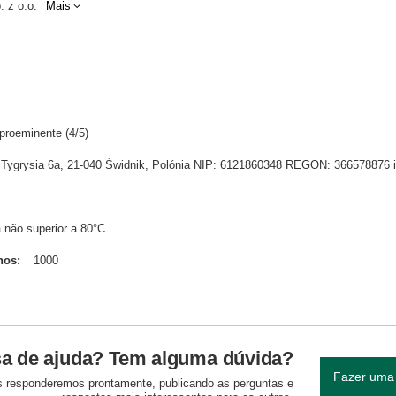
. z o.o.
Mais
proeminente (4/5)
l. Tygrysia 6a, 21-040 Świdnik, Polónia NIP: 6121860348 REGON: 366578876 
 não superior a 80°C.
hos
1000
sa de ajuda? Tem alguma dúvida?
Fazer uma
 responderemos prontamente, publicando as perguntas e