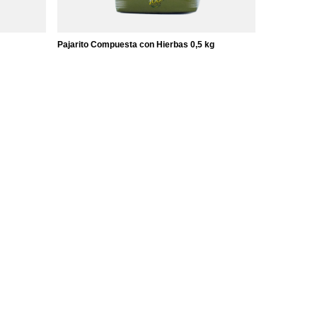
Pajarito Compuesta con Hierbas 0,5 kg
6,97 €
/
unid.
(13,94 € / kg)
s do
Informações adicionais
Contacto
Pesquisa
e
Erva-mate por grosso
Cartões de oferta