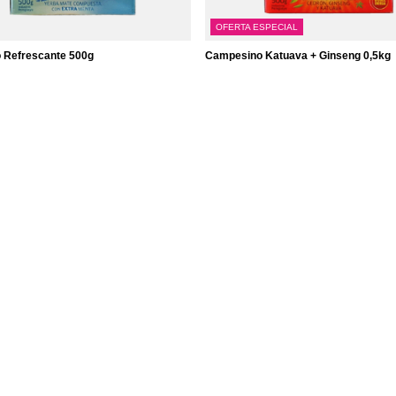
OFERTA ESPECIAL
 Refrescante 500g
Campesino Katuava + Ginseng 0,5kg
5,39 €
id.
/
unid.
kg)
(10,78 € / kg)
O preço mais baixo em 30 dias ante
desconto:
6,99 €
-22%
Preço normal:
7,57 €
-29%
Informações
Informações sobre a loja
to
Expedição
 compras
Informações sobre pagamentos 
comissões
produtos comprados