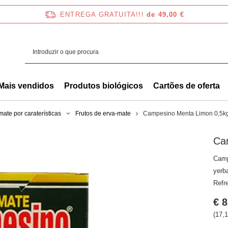
ENTREGA GRATUITA!!!
de 49,00 €
Mais vendidos
Produtos biológicos
Cartões de oferta
mate por caraterísticas
Frutos de erva-mate
Campesino Menta Limon 0,5k
Ca
Camp
yerb
Refr
€ 8
(17,1