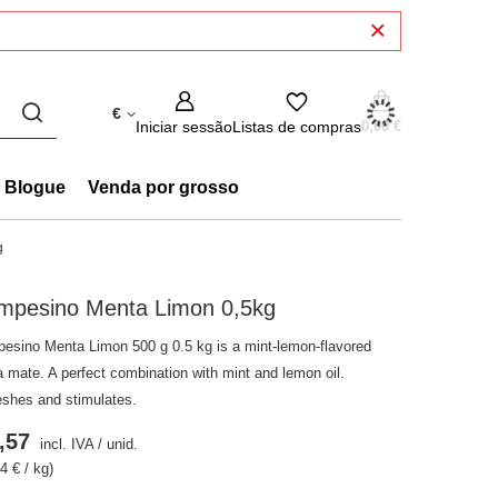
€
Iniciar sessão
Listas de compras
0,00 €
Blogue
Venda por grosso
g
mpesino Menta Limon 0,5kg
esino Menta Limon 500 g 0.5 kg is a mint-lemon-flavored
a mate. A perfect combination with mint and lemon oil.
eshes and stimulates.
,57
incl. IVA
/
unid.
4 € / kg)