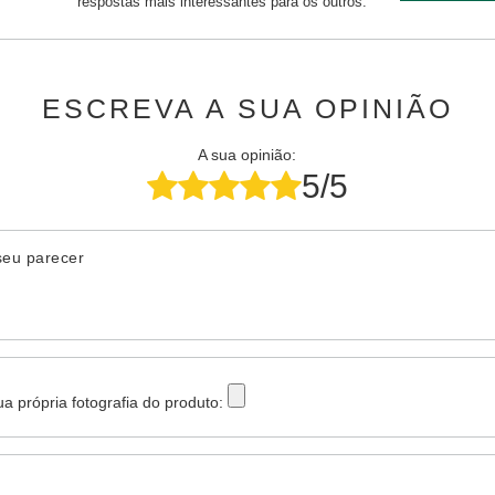
respostas mais interessantes para os outros.
ESCREVA A SUA OPINIÃO
A sua opinião:
5/5
seu parecer
ua própria fotografia do produto: