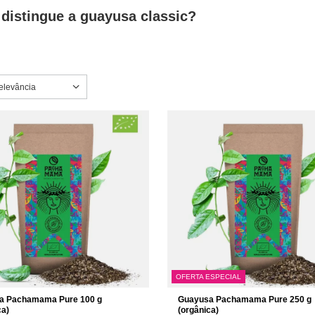
distingue a guayusa classic?
a ordenação
elevância
OFERTA ESPECIAL
a Pachamama Pure 100 g
Guayusa Pachamama Pure 250 g
ca)
(orgânica)