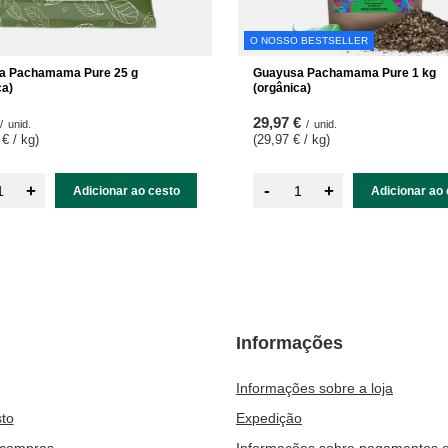
O NOSSO BESTSELLER
a Pachamama Pure 25 g
Guayusa Pachamama Pure 1 kg
ca)
(orgânica)
29,97 €
/
unid.
/
unid.
 € / kg
)
(29,97 € / kg
)
-
+
+
Adicionar ao cesto
Adicionar ao 
Informações
Informações sobre a loja
to
Expedição