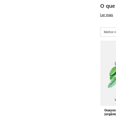
O que 
Ler mais
Alterar 
Melhor r
Guayus
(orgâni