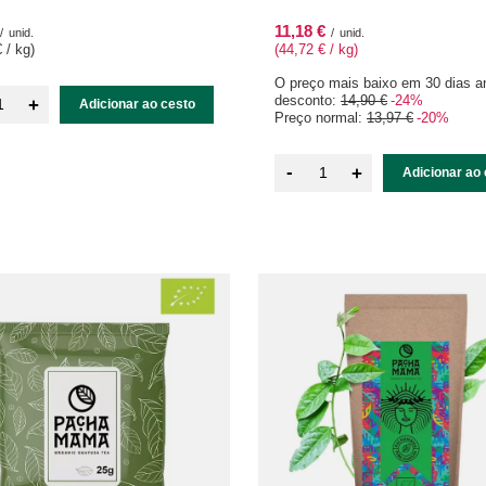
11,18 €
/
unid.
/
unid.
 / kg
)
(44,72 € / kg
)
O preço mais baixo em 30 dias a
desconto:
14,90 €
-24%
+
Adicionar ao cesto
Preço normal:
13,97 €
-20%
-
+
Adicionar ao 