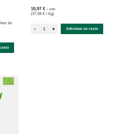
18,97 €
/
unid.
(37,94 € / kg
)
ntes do
-
+
Adicionar ao cesto
cesto