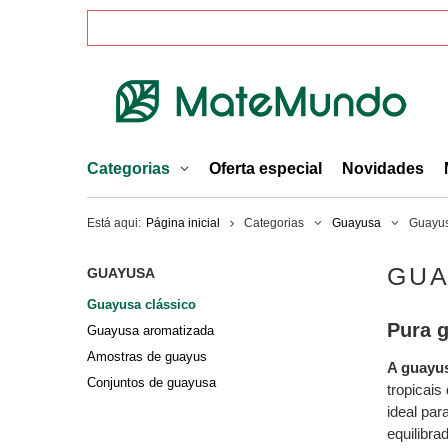
Categorias
Oferta especial
Novidades
Está aqui:
Página inicial
Categorias
Guayusa
Guayus
GUA
GUAYUSA
Guayusa clássico
Pura 
Guayusa aromatizada
Amostras de guayus
A guayus
Conjuntos de guayusa
tropicais
ideal par
equilibra