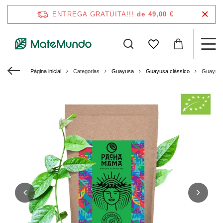
ENTREGA GRATUITA!!!
de 49,00 €
Página inicial
Categorias
Guayusa
Guayusa clássico
Guayusa