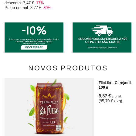
desconto:
7,47 €
-17%
Preço normal:
8,77 €
-30%
NOVOS PRODUTOS
FiloLilo – Cerejas lio
100 g
9,57 €
/
unid.
(95,70 € / kg)