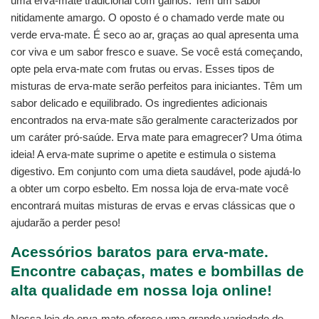
uma erva-mate tradicional com galhos. Tem um sabor
nitidamente amargo. O oposto é o chamado verde mate ou
verde erva-mate. É seco ao ar, graças ao qual apresenta uma
cor viva e um sabor fresco e suave. Se você está começando,
opte pela erva-mate com frutas ou ervas. Esses tipos de
misturas de erva-mate serão perfeitos para iniciantes. Têm um
sabor delicado e equilibrado. Os ingredientes adicionais
encontrados na erva-mate são geralmente caracterizados por
um caráter pró-saúde. Erva mate para emagrecer? Uma ótima
ideia! A erva-mate suprime o apetite e estimula o sistema
digestivo. Em conjunto com uma dieta saudável, pode ajudá-lo
a obter um corpo esbelto. Em nossa loja de erva-mate você
encontrará muitas misturas de ervas e ervas clássicas que o
ajudarão a perder peso!
Acessórios baratos para erva-mate.
Encontre cabaças, mates e bombillas de
alta qualidade em nossa loja online!
Nossa loja de erva-mate oferece uma grande variedade de