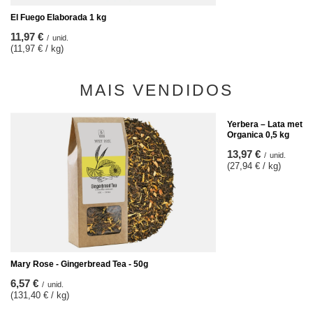
El Fuego Elaborada 1 kg
11,97 €
/
unid.
(11,97 € / kg)
MAIS VENDIDOS
Yerbera – Lata metál
Organica 0,5 kg
13,97 €
/
unid.
(27,94 € / kg)
Mary Rose - Gingerbread Tea - 50g
6,57 €
/
unid.
(131,40 € / kg)