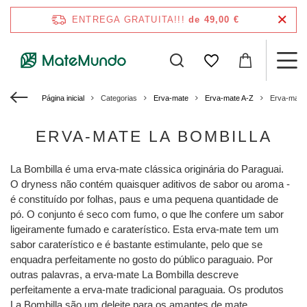
ENTREGA GRATUITA!!!
de 49,00 €
Página inicial
Categorias
Erva-mate
Erva-mate A-Z
Erva-mate 
ERVA-MATE LA BOMBILLA
La Bombilla é uma erva-mate clássica originária do Paraguai.
O dryness não contém quaisquer aditivos de sabor ou aroma -
é constituído por folhas, paus e uma pequena quantidade de
pó. O conjunto é seco com fumo, o que lhe confere um sabor
ligeiramente fumado e caraterístico. Esta erva-mate tem um
sabor caraterístico e é bastante estimulante, pelo que se
enquadra perfeitamente no gosto do público paraguaio. Por
outras palavras, a erva-mate La Bombilla descreve
perfeitamente a erva-mate tradicional paraguaia. Os produtos
La Bombilla são um deleite para os amantes de mate