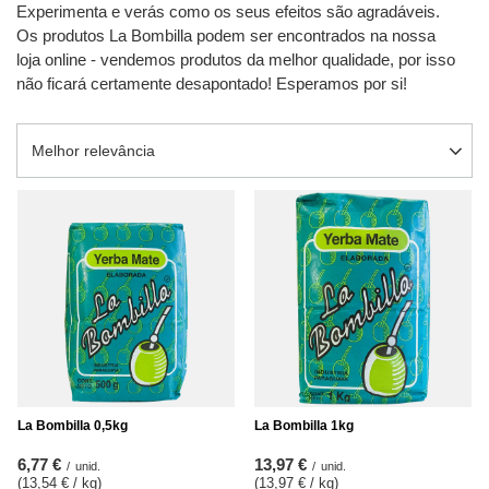
Experimenta e verás como os seus efeitos são agradáveis.
Os produtos La Bombilla podem ser encontrados na nossa
loja online - vendemos produtos da melhor qualidade, por isso
não ficará certamente desapontado! Esperamos por si!
Alterar a ordenação
Melhor relevância
La Bombilla 0,5kg
La Bombilla 1kg
6,77 €
13,97 €
/
unid.
/
unid.
(13,54 € / kg
)
(13,97 € / kg
)