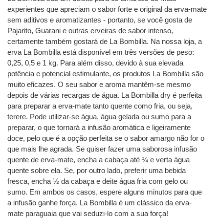
experientes que apreciam o sabor forte e original da erva-mate
sem aditivos e aromatizantes - portanto, se você gosta de
Pajarito, Guarani e outras erveiras de sabor intenso,
certamente também gostará de La Bombilla. Na nossa loja, a
erva La Bombilla está disponível em três versões de peso:
0,25, 0,5 e 1 kg. Para além disso, devido à sua elevada
potência e potencial estimulante, os produtos La Bombilla são
muito eficazes. O seu sabor e aroma mantêm-se mesmo
depois de várias recargas de água. La Bombilla dry é perfeita
para preparar a erva-mate tanto quente como fria, ou seja,
terere. Pode utilizar-se água, água gelada ou sumo para a
preparar, o que tornará a infusão aromática e ligeiramente
doce, pelo que é a opção perfeita se o sabor amargo não for o
que mais lhe agrada. Se quiser fazer uma saborosa infusão
quente de erva-mate, encha a cabaça até ¾ e verta água
quente sobre ela. Se, por outro lado, preferir uma bebida
fresca, encha ½ da cabaça e deite água fria com gelo ou
sumo. Em ambos os casos, espere alguns minutos para que
a infusão ganhe força. La Bombilla é um clássico da erva-
mate paraguaia que vai seduzi-lo com a sua força!