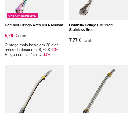
OFERTA ESPECIAL
Bombilla Gringo Arco Iris Rainbow
Bombilla Gringo BIG 19cm
Stainless Steel
5,29 €
/
unid.
7,77 €
/
unid.
O preço mais baixo em 30 dias
antes do desconto:
8,70 €
-39%
Preço normal:
7,57 €
-30%
Bombilla Sierra INOX
Bombilla Sierra Gold INOX