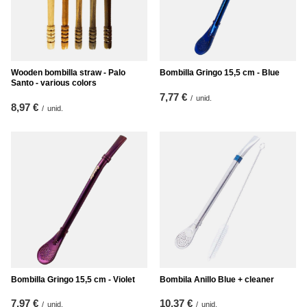
Wooden bombilla straw - Palo
Bombilla Gringo 15,5 cm - Blue
Santo - various colors
7,77 €
/
unid.
8,97 €
/
unid.
Bombilla Gringo 15,5 cm - Violet
Bombila Anillo Blue + cleaner
7,97 €
10,37 €
/
unid.
/
unid.