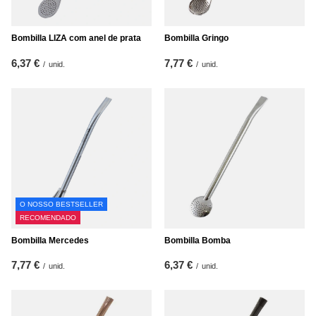
Bombilla LIZA com anel de prata
Bombilla Gringo
6,37 €
7,77 €
/
unid.
/
unid.
O NOSSO BESTSELLER
RECOMENDADO
Bombilla Mercedes
Bombilla Bomba
7,77 €
6,37 €
/
unid.
/
unid.