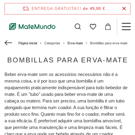
ENTREGA GRATUITA!!!
de 49,00 €
Página inicial
Categorias
Erva-mate
Bombillas para erva-mate
BOMBILLAS PARA ERVA-MATE
Beber erva-mate sem os acessórios necessários não é a
mesma coisa, e é por isso que uma bombilla é um
equipamento praticamente indispensável para todo bebedor de
mate. É um "tubo" usado para beber erva-mate de uma
cabaça ou matero. Para ser preciso, uma bombilla é um tubo
alongado que termina num coador. A sua função é filtrar o
produto seco fino. Quanto mais fino for o coador, melhor será
a sua eficácia. É preferível adquirir uma bombilha amovível,
que permite uma manutenção e uma limpeza mais fáceis. É
claro que a erva pode ser bebida através de um coador