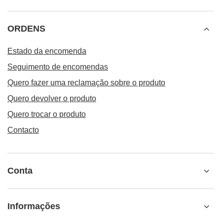
bombilhas de prata? Uma bombilla de prata é um bom
investimento ou apenas um objeto de luxo que não vale
o preço? Descubra lendo!
Ler mais
ORDENS
Estado da encomenda
Seguimento de encomendas
Quero fazer uma reclamação sobre o produto
Quero devolver o produto
Quero trocar o produto
Contacto