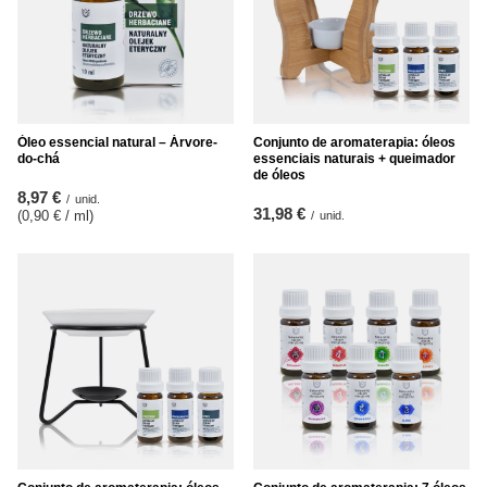
Óleo essencial natural – Árvore-
Conjunto de aromaterapia: óleos
do-chá
essenciais naturais + queimador
de óleos
8,97 €
/
unid.
31,98 €
(0,90 € / ml
)
/
unid.