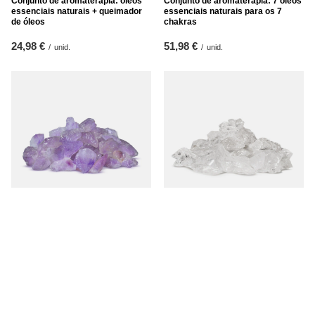
Conjunto de aromaterapia: óleos
Conjunto de aromaterapia: 7 óleos
essenciais naturais + queimador
essenciais naturais para os 7
de óleos
chakras
24,98 €
51,98 €
/
unid.
/
unid.
Ametista (pedra bruta) 50 g
Cristal de rocha (pedra bruta) 50 g
4,27 €
3,47 €
/
unid.
/
unid.
(85,40 € / kg
)
(69,40 € / kg
)