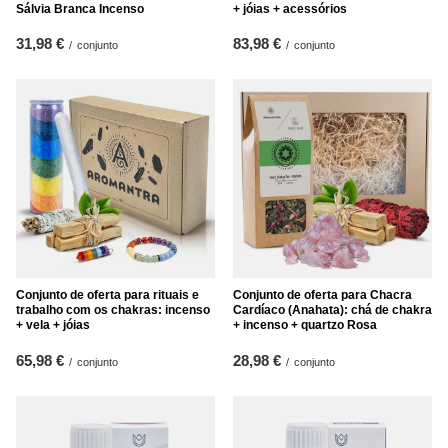
Sálvia Branca Incenso
+ jóias + acessórios
31,98 €
83,98 €
/
conjunto
/
conjunto
Conjunto de oferta para rituais e
Conjunto de oferta para Chacra
trabalho com os chakras: incenso
Cardíaco (Anahata): chá de chakra
+ vela + jóias
+ incenso + quartzo Rosa
65,98 €
28,98 €
/
conjunto
/
conjunto