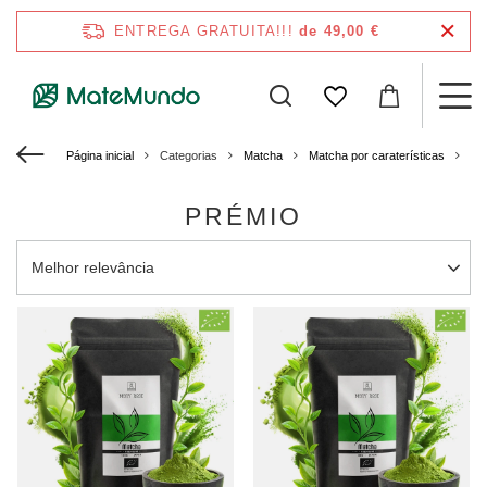
ENTREGA GRATUITA!!!
de 49,00 €
Página inicial
Categorias
Matcha
Matcha por caraterísticas
Pr
PRÉMIO
Alterar a ordenação
Melhor relevância