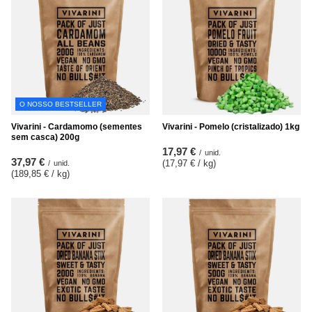
O NOSSO BESTSELLER
Vivarini - Cardamomo (sementes
Vivarini - Pomelo (cristalizado) 1kg
sem casca) 200g
17,97 €
/
unid.
37,97 €
(17,97 € / kg
)
/
unid.
(189,85 € / kg
)