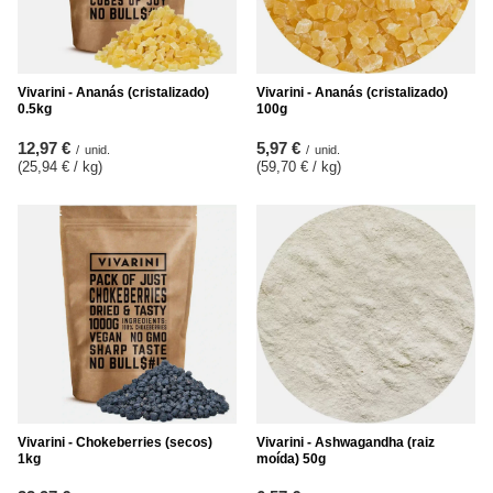
Vivarini - Ananás (cristalizado)
Vivarini - Ananás (cristalizado)
0.5kg
100g
12,97 €
5,97 €
/
unid.
/
unid.
(25,94 € / kg
)
(59,70 € / kg
)
Vivarini - Chokeberries (secos)
Vivarini - Ashwagandha (raiz
1kg
moída) 50g