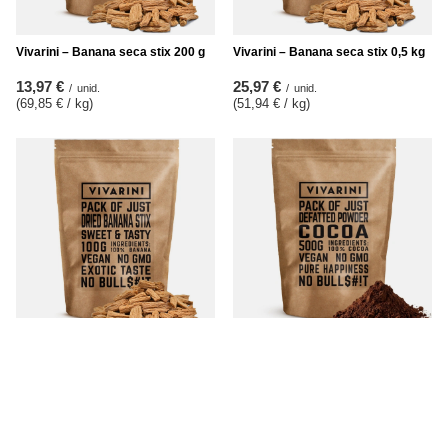
Vivarini – Banana seca stix 200 g
Vivarini – Banana seca stix 0,5 kg
13,97 €
25,97 €
/
unid.
/
unid.
(69,85 € / kg
)
(51,94 € / kg
)
Vivarini – Banana seca stix 100 g
Vivarini – Cacau alcalinizado
escuro (pó) 0,5 kg
9,57 €
/
unid.
14,97 €
(95,70 € / kg
)
/
unid.
(29,94 € / kg
)