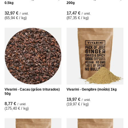
0.5kg
200g
32,97 €
17,47 €
/
unid.
/
unid.
(65,94 € / kg
)
(87,35 € / kg
)
Vivarini - Cacau (grãos triturados)
Vivarini - Gengibre (moído) 1kg
50g
19,97 €
/
unid.
8,77 €
(19,97 € / kg
)
/
unid.
(175,40 € / kg
)