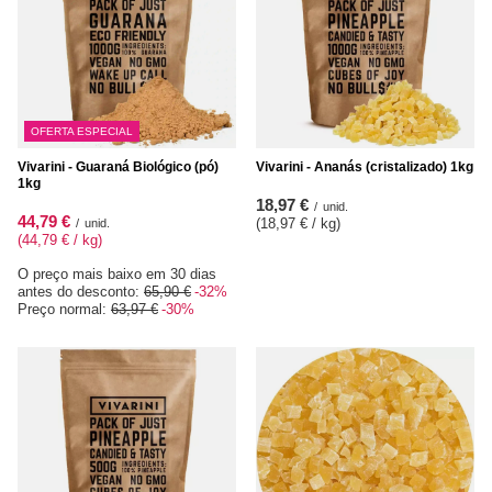
OFERTA ESPECIAL
Vivarini - Guaraná Biológico (pó)
Vivarini - Ananás (cristalizado) 1kg
1kg
18,97 €
/
unid.
44,79 €
(18,97 € / kg
)
/
unid.
(44,79 € / kg
)
O preço mais baixo em 30 dias
antes do desconto:
65,90 €
-32%
Preço normal:
63,97 €
-30%