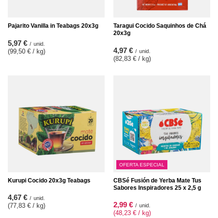
Pajarito Vanilla in Teabags 20x3g
Taragui Cocido Saquinhos de Chá
20x3g
5,97 €
/
unid.
4,97 €
(99,50 € / kg
)
/
unid.
(82,83 € / kg
)
OFERTA ESPECIAL
Kurupi Cocido 20x3g Teabags
CBSé Fusión de Yerba Mate Tus
Sabores Inspiradores 25 x 2,5 g
4,67 €
/
unid.
2,99 €
(77,83 € / kg
)
/
unid.
(48,23 € / kg
)