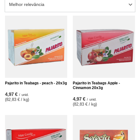
Alterar a ordenação
Melhor relevância
Pajarito in Teabags - peach - 20x3g
Pajarito in Teabags Apple -
Cinnamon 20x3g
4,97 €
/
unid.
4,97 €
(82,83 € / kg
)
/
unid.
(82,83 € / kg
)