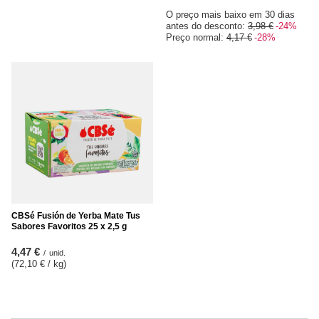
O preço mais baixo em 30 dias
antes do desconto:
3,98 €
-24%
Preço normal:
4,17 €
-28%
CBSé Fusión de Yerba Mate Tus
Sabores Favoritos 25 x 2,5 g
4,47 €
/
unid.
(72,10 € / kg
)