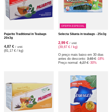
OFERTA ESPECIAL
Pajarito Traditional in Teabags
Selecta Silueta in teabags - 25x3g
20x3g
2,99 €
/
unid.
4,87 €
(39,87 € / kg
)
/
unid.
(81,17 € / kg
)
O preço mais baixo em 30 dias
antes do desconto:
3,69 €
-18%
Preço normal:
4,27 €
-30%