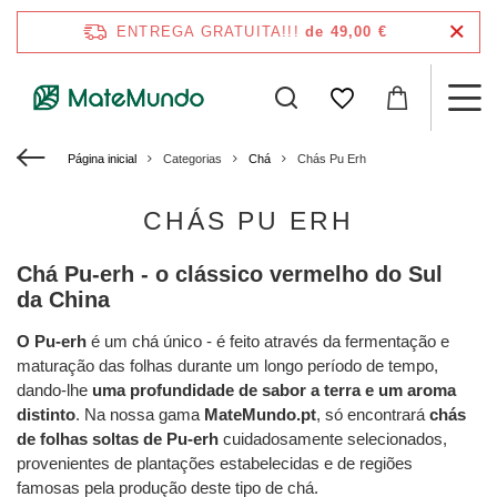
ENTREGA GRATUITA!!!
de 49,00 €
Página inicial
Categorias
Chá
Chás Pu Erh
CHÁS PU ERH
Chá Pu-erh - o clássico vermelho do Sul
da China
O Pu-erh
é um chá único - é feito através da fermentação e
maturação das folhas durante um longo período de tempo,
dando-lhe
uma profundidade de sabor a terra e um aroma
distinto
. Na nossa gama
MateMundo.pt
, só encontrará
chás
de folhas soltas de Pu-erh
cuidadosamente selecionados,
provenientes de plantações estabelecidas e de regiões
famosas pela produção deste tipo de chá.