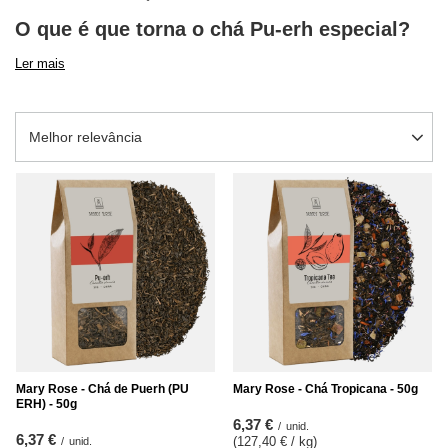
O que é que torna o chá Pu-erh especial?
Ler mais
Alterar a ordenação
Melhor relevância
Mary Rose - Chá de Puerh (PU
Mary Rose - Chá Tropicana - 50g
ERH) - 50g
6,37 €
/
unid.
6,37 €
(127,40 € / kg
)
/
unid.