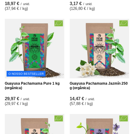
18,97 €
3,17 €
/
unid.
/
unid.
(37,94 € / kg
)
(126,80 € / kg
)
O NOSSO BESTSELLER
Guayusa Pachamama Pure 1 kg
Guayusa Pachamama Jazmín 250
(orgânica)
g (orgânica)
29,97 €
14,47 €
/
unid.
/
unid.
(29,97 € / kg
)
(57,88 € / kg
)