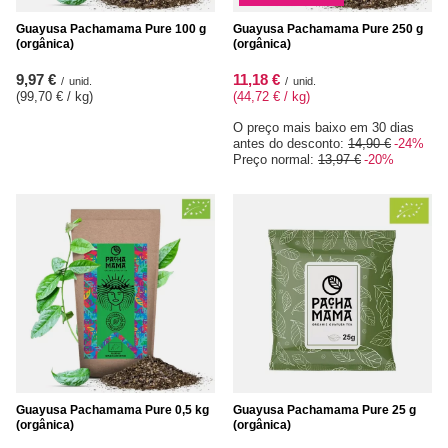
Guayusa Pachamama Pure 100 g
Guayusa Pachamama Pure 250 g
(orgânica)
(orgânica)
9,97 €
11,18 €
/
unid.
/
unid.
(99,70 € / kg
)
(44,72 € / kg
)
O preço mais baixo em 30 dias
antes do desconto:
14,90 €
-24%
Preço normal:
13,97 €
-20%
Guayusa Pachamama Pure 0,5 kg
Guayusa Pachamama Pure 25 g
(orgânica)
(orgânica)