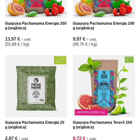
Guayusa Pachamama Energia 250
Guayusa Pachamama Energia 100
g (orgânica)
g (orgânica)
13,97 €
9,97 €
/
unid.
/
unid.
(55,88 € / kg
)
(99,70 € / kg
)
OFERTA ESPECIAL
Guayusa Pachamama Energia 25
Guayusa Pachamama Tereré 250
g (orgânica)
g (orgânica)
2,87 €
8,72 €
/
unid.
/
unid.