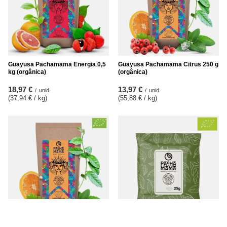
Guayusa Pachamama Energia 0,5
Guayusa Pachamama Citrus 250 g
kg (orgânica)
(orgânica)
18,97 €
13,97 €
/
unid.
/
unid.
(37,94 € / kg
)
(55,88 € / kg
)
Guayusa Pachamama Citrus 100 g
Guayusa Pachamama Citrus 25 g