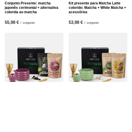
Conjunto Presente: matcha
Kit presente para Matcha Latte
japonês cerimonial + alternativa
colorido: Matcha + White Matcha +
colorida ao matcha
acessórios
55,98 €
53,98 €
/
conjunto
/
conjunto
Kit presente para Matcha Latte
Kit presente para Matcha Latte
colorido: Matcha + Pink Matcha +
colorido: Matcha + Yellow Matcha +
acessórios
acessórios
53,98 €
55,98 €
/
conjunto
/
conjunto