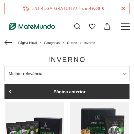
ENTREGA GRATUITA!!!
de 49,00 €
Página inicial
Categorias
Outros
inverno
INVERNO
Alterar a ordenação
Melhor relevância
Página anterior