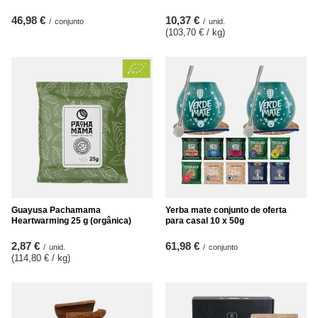
46,98 €
10,37 €
/
conjunto
/
unid.
(103,70 € / kg
)
Guayusa Pachamama
Yerba mate conjunto de oferta
Heartwarming 25 g (orgânica)
para casal 10 x 50g
2,87 €
61,98 €
/
unid.
/
conjunto
(114,80 € / kg
)