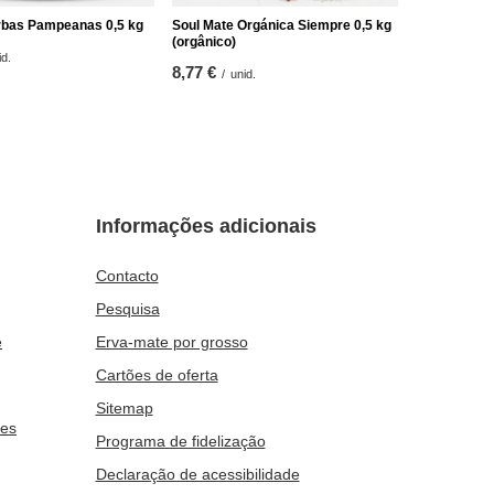
rbas Pampeanas 0,5 kg
Soul Mate Orgánica Siempre 0,5 kg
(orgânico)
id.
8,77 €
/
unid.
Informações adicionais
Contacto
Pesquisa
e
Erva-mate por grosso
Cartões de oferta
Sitemap
ies
Programa de fidelização
Declaração de acessibilidade