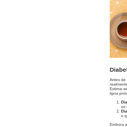
Diabe
Antes de 
realmente
Estima-se
tipos prin
Dia
os 
Dia
o q
Embora a 