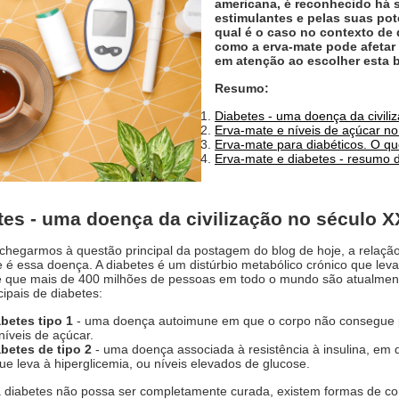
americana, é reconhecido há s
estimulantes e pelas suas pot
qual é o caso no contexto de
como a erva-mate pode afetar
em atenção ao escolher esta 
Resumo:
Diabetes - uma doença da civili
Erva-mate e níveis de açúcar n
Erva-mate para diabéticos. O qu
Erva-mate e diabetes - resumo d
tes - uma doença da civilização no século X
chegarmos à questão principal da postagem do blog de hoje, a relaçã
 é essa doença. A diabetes é um distúrbio metabólico crónico que leva
 que mais de 400 milhões de pessoas em todo o mundo são atualmente
cipais de diabetes:
betes tipo 1
- uma doença autoimune em que o corpo não consegue p
níveis de açúcar.
betes de tipo 2
- uma doença associada à resistência à insulina, em qu
ue leva à hiperglicemia, ou níveis elevados de glucose.
diabetes não possa ser completamente curada, existem formas de cont