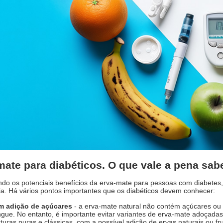
mate para diabéticos. O que vale a pena sab
o os potenciais benefícios da erva-mate para pessoas com diabetes,
ria. Há vários pontos importantes que os diabéticos devem conhecer:
m adição de açúcares
- a erva-mate natural não contém açúcares ou 
gue. No entanto, é importante evitar variantes de erva-mate adoçadas
turas puras e clássicas, com a possível adição de ervas naturais ou 