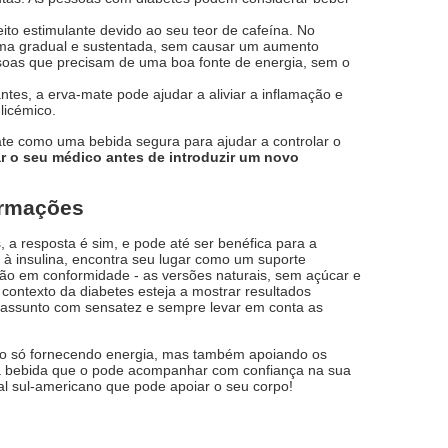
ito estimulante devido ao seu teor de cafeína. No
forma gradual e sustentada, sem causar um aumento
essoas que precisam de uma boa fonte de energia, sem o
ntes, a erva-mate pode ajudar a aliviar a inflamação e
licémico.
te como uma bebida segura para ajudar a controlar o
ar o seu médico antes de introduzir um novo
ormações
, a resposta é sim, e pode até ser benéfica para a
à insulina, encontra seu lugar como um suporte
usão em conformidade - as versões naturais, sem açúcar e
ontexto da diabetes esteja a mostrar resultados
o assunto com sensatez e sempre levar em conta as
não só fornecendo energia, mas também apoiando os
ma bebida que o pode acompanhar com confiança na sua
al sul-americano que pode apoiar o seu corpo!