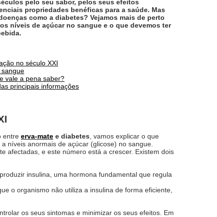
éculos pelo seu sabor, pelos seus efeitos
enciais propriedades benéficas para a saúde. Mas
 doenças como a diabetes? Vejamos mais de perto
 os níveis de açúcar no sangue e o que devemos ter
bebida.
zação no século XXI
o sangue
e vale a pena saber?
as principais informações
XI
o entre
erva-mate
e diabetes
, vamos explicar o que
 a níveis anormais de açúcar (glicose) no sangue.
 afectadas, e este número está a crescer. Existem dois
roduzir insulina, uma hormona fundamental que regula
e o organismo não utiliza a insulina de forma eficiente,
rolar os seus sintomas e minimizar os seus efeitos. Em