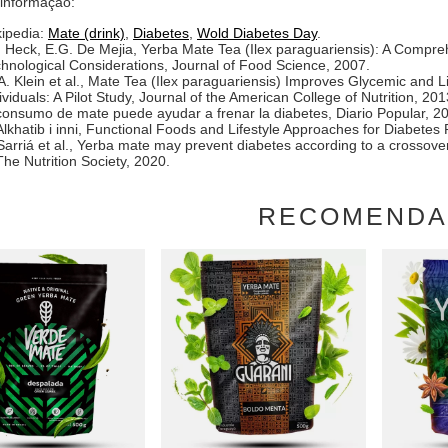
 informação:
ipedia:
Mate (drink)
,
Diabetes
,
Wold Diabetes Day
.
. Heck, E.G. De Mejia, Yerba Mate Tea (Ilex paraguariensis): A Compre
hnological Considerations, Journal of Food Science, 2007.
A. Klein et al., Mate Tea (Ilex paraguariensis) Improves Glycemic and L
ividuals: A Pilot Study, Journal of the American College of Nutrition, 201
consumo de mate puede ayudar a frenar la diabetes, Diario Popular, 2
Alkhatib i inni, Functional Foods and Lifestyle Approaches for Diabet
Sarriá et al., Yerba mate may prevent diabetes according to a crossov
The Nutrition Society, 2020.
RECOMEND