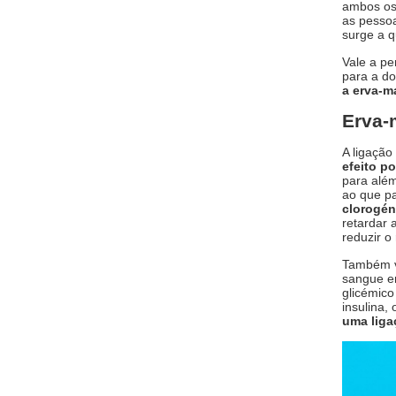
ambos os 
as pessoa
surge a 
Vale a pe
para a do
a erva-m
Erva-
A ligação
efeito p
para além
ao que pa
clorogén
retardar 
reduzir o
Também va
sangue em
glicémico
insulina,
uma liga