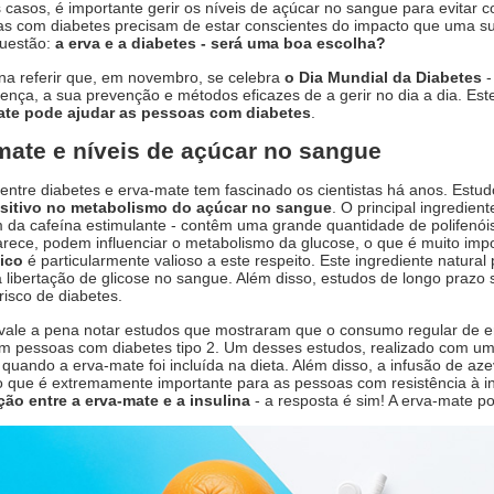
casos, é importante gerir os níveis de açúcar no sangue para evitar c
s com diabetes precisam de estar conscientes do impacto que uma su
questão:
a erva e a diabetes - será uma boa escolha?
na referir que, em novembro, se celebra
o Dia Mundial da Diabetes
-
ença, a sua prevenção e métodos eficazes de a gerir no dia a dia. Es
ate pode ajudar as pessoas com diabetes
.
mate e níveis de açúcar no sangue
 entre diabetes e erva-mate tem fascinado os cientistas há anos. Estu
ositivo no metabolismo do açúcar no sangue
. O principal ingredien
 da cafeína estimulante - contêm uma grande quantidade de polifenóis
rece, podem influenciar o metabolismo da glucose, o que é muito imp
ico
é particularmente valioso a este respeito. Este ingrediente natura
a libertação de glicose no sangue. Além disso, estudos de longo pra
 risco de diabetes.
le a pena notar estudos que mostraram que o consumo regular de erv
 pessoas com diabetes tipo 2. Um desses estudos, realizado com um 
 quando a erva-mate foi incluída na dieta. Além disso, a infusão de az
 o que é extremamente importante para as pessoas com resistência à i
ção entre a erva-mate e a insulina
- a resposta é sim! A erva-mate 