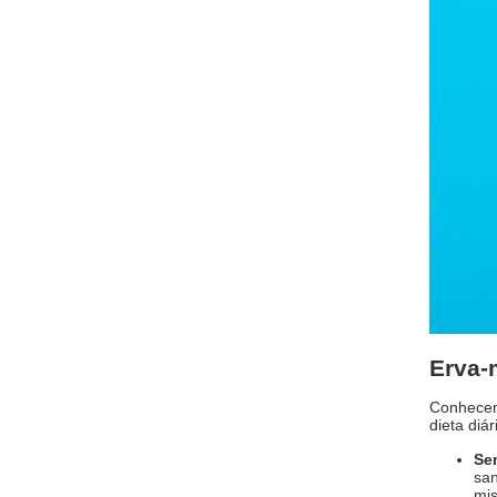
Erva-
Conhecend
dieta diá
Se
san
mis