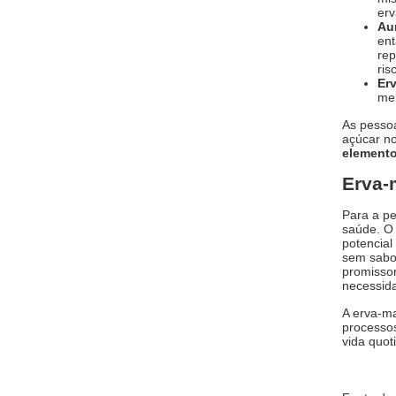
erv
Au
ent
rep
ris
Er
mel
As pessoa
açúcar n
elemento
Erva-
Para a p
saúde. O 
potencial
sem sabor
promissor
necessida
A erva-ma
processos
vida quot