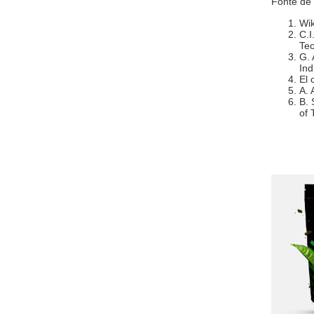
Fonte de
Wik
C.I
Tec
G. 
Ind
El 
A. 
B. 
of 