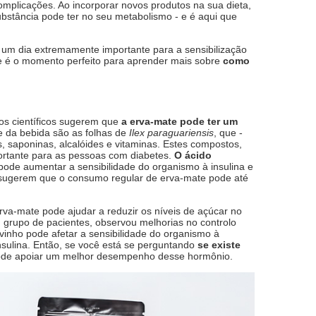
omplicações. Ao incorporar novos produtos na sua dieta,
bstância pode ter no seu metabolismo - e é aqui que
 um dia extremamente importante para a sensibilização
te é o momento perfeito para aprender mais sobre
como
dos científicos sugerem que
a erva-mate pode ter um
te da bebida são as folhas de
Ilex paraguariensis
, que -
, saponinas, alcalóides e vitaminas. Estes compostos,
ortante para as pessoas com diabetes.
O ácido
l pode aumentar a sensibilidade do organismo à insulina e
zo sugerem que o consumo regular de erva-mate pode até
a-mate pode ajudar a reduzir os níveis de açúcar no
grupo de pacientes, observou melhorias no controlo
evinho pode afetar a sensibilidade do organismo à
nsulina. Então, se você está se perguntando
se existe
pode apoiar um melhor desempenho desse hormônio.