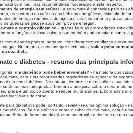
a-mate com mel, mas recomenda-se moderação a este respeito.
mento de energia sem açúcar
- a erva-mate é conhecida pelo seu efe
anto, ao contrário do café ou das bebidas energéticas, estimula de 
entino de energia (ou níveis de açúcar). Isto é importante para as p
co de quedas de glicose após um "pico de energia".
va-mate e controlo glicémico
- graças às suas propriedades antioxida
horar a função cardiovascular, o que também pode apoiar o controlo g
s com diabetes podem, portanto, considerar com confiança a erva-ma
o sangue. No entanto, como sempre neste caso,
vale a pena consult
 na sua dieta
.
mate e diabetes - resumo das principais inf
ergunta:
um diabético pode beber erva-mate?
- na maioria dos casos
chá mate, com suas propriedades reguladoras de açúcar e de suporte 
 na dieta dos diabéticos. No entanto, lembre-se de escolher a sua inf
 serão as mais adequadas. Embora a pesquisa sobre a erva-mate no c
es, ainda é um tópico aberto e requer muita análise. É bom abordar 
des individuais do corpo.
te para diabéticos pode, portanto, revelar-se uma óptima solução - 
 metabólicos. Se é diabético e adora o sabor do chá mate, esta é u
idiana. Beba de forma saudável, com moderação e desfrute de um ritu