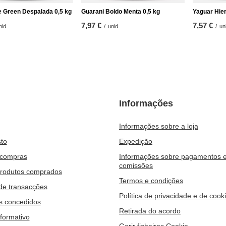
e Green Despalada 0,5 kg
Guarani Boldo Menta 0,5 kg
Yaguar Hie
7,97 €
7,57 €
nid.
/
unid.
/
un
Informações
Informações sobre a loja
to
Expedição
 compras
Informações sobre pagamentos 
comissões
produtos comprados
Termos e condições
 de transacções
Política de privacidade e de cook
s concedidos
Retirada do acordo
nformativo
Gerir ficheiros Cookie