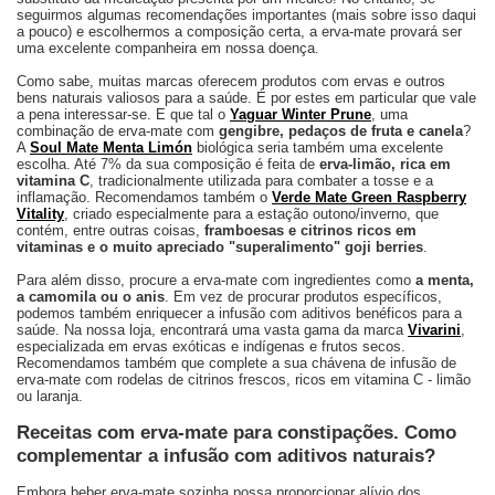
seguirmos algumas recomendações importantes (mais sobre isso daqui
a pouco) e escolhermos a composição certa, a erva-mate provará ser
uma excelente companheira em nossa doença.
Como sabe, muitas marcas oferecem produtos com ervas e outros
bens naturais valiosos para a saúde. É por estes em particular que vale
a pena interessar-se. E que tal o
Yaguar Winter Prune
, uma
combinação de erva-mate com
gengibre, pedaços de fruta e canela
?
A
Soul Mate Menta Limón
biológica seria também uma excelente
escolha. Até 7% da sua composição é feita de
erva-limão, rica em
vitamina C
, tradicionalmente utilizada para combater a tosse e a
inflamação. Recomendamos também o
Verde Mate Green Raspberry
Vitality
, criado especialmente para a estação outono/inverno, que
contém, entre outras coisas,
framboesas e citrinos ricos em
vitaminas e o muito apreciado "superalimento" goji berries
.
Para além disso, procure a erva-mate com ingredientes como
a menta,
a camomila ou o anis
. Em vez de procurar produtos específicos,
podemos também enriquecer a infusão com aditivos benéficos para a
saúde. Na nossa loja, encontrará uma vasta gama da marca
Vivarini
,
especializada em ervas exóticas e indígenas e frutos secos.
Recomendamos também que complete a sua chávena de infusão de
erva-mate com rodelas de citrinos frescos, ricos em vitamina C - limão
ou laranja.
Receitas com erva-mate para constipações. Como
complementar a infusão com aditivos naturais?
Embora beber erva-mate sozinha possa proporcionar alívio dos