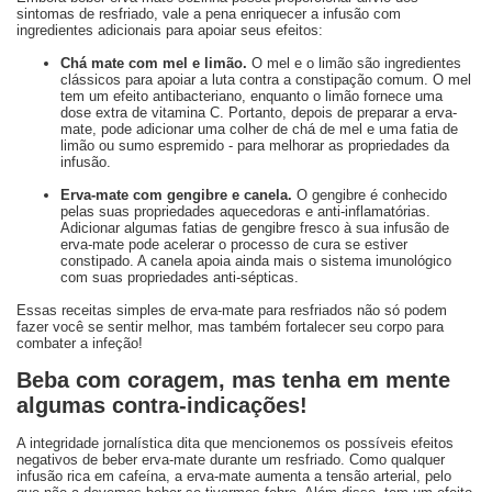
sintomas de resfriado, vale a pena enriquecer a infusão com
ingredientes adicionais para apoiar seus efeitos:
Chá mate com mel e limão.
O mel e o limão são ingredientes
clássicos para apoiar a luta contra a constipação comum. O mel
tem um efeito antibacteriano, enquanto o limão fornece uma
dose extra de vitamina C. Portanto, depois de preparar a erva-
mate, pode adicionar uma colher de chá de mel e uma fatia de
limão ou sumo espremido - para melhorar as propriedades da
infusão.
Erva-mate com gengibre e canela.
O gengibre é conhecido
pelas suas propriedades aquecedoras e anti-inflamatórias.
Adicionar algumas fatias de gengibre fresco à sua infusão de
erva-mate pode acelerar o processo de cura se estiver
constipado. A canela apoia ainda mais o sistema imunológico
com suas propriedades anti-sépticas.
Essas receitas simples de erva-mate para resfriados não só podem
fazer você se sentir melhor, mas também fortalecer seu corpo para
combater a infeção!
Beba com coragem, mas tenha em mente
algumas contra-indicações!
A integridade jornalística dita que mencionemos os possíveis efeitos
negativos de beber erva-mate durante um resfriado. Como qualquer
infusão rica em cafeína, a erva-mate aumenta a tensão arterial, pelo