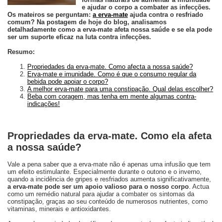
e ajudar o corpo a combater as infecções.
Os mateiros se perguntam:
a erva-mate
ajuda contra o resfriado
comum? Na postagem de hoje do blog, analisamos
detalhadamente como a erva-mate afeta nossa saúde e se ela pode
ser um suporte eficaz na luta contra infecções.
Resumo:
Propriedades da erva-mate. Como afecta a nossa saúde?
Erva-mate e imunidade. Como é que o consumo regular da
bebida pode apoiar o corpo?
A melhor erva-mate para uma constipação. Qual delas escolher?
Beba com coragem, mas tenha em mente algumas contra-
indicações!
Propriedades da erva-mate. Como ela afeta
a nossa saúde?
Vale a pena saber que a erva-mate não é apenas uma infusão que tem
um efeito estimulante. Especialmente durante o outono e o inverno,
quando a incidência de gripes e resfriados aumenta significativamente,
a erva-mate pode ser um apoio valioso para o nosso corpo
. Actua
como um remédio natural para ajudar a combater os sintomas da
constipação, graças ao seu conteúdo de numerosos nutrientes, como
vitaminas, minerais e antioxidantes.