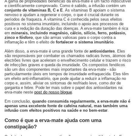
A gama de propriedades benéficas da erva-mate é um facto indiscutível
e cientificamente comprovado. Como é sabido, a infusão contém um
conjunto de vitaminas B, C e E
. As vitaminas B apoiam o sistema
nervoso e ajudam a regenerar o corpo, o que é crucial durante os
períodos de fraqueza. A vitamina C é conhecida pelos seus efeitos
positivos no sistema imunitário, incluindo o apoio aos processos de
cura e a redução da duração das doenças. A erva-mate também é rica
em
minerais, incluindo magnésio, cálcio, silício, ferro, potássio,
zinco e fósforo
, que são armas valiosas para o corpo contra a
inflamação e têm o efeito de
fortalecer o sistema imunitário
.
Além disso, a erva-mate é uma grande fonte de
antioxidantes
. Eles
são responsáveis por combater os chamados radicais livres, átomos de
electrões livres que aceleram o envelhecimento celular e trazem o risco
de infecções graves e queda da imunidade. Os compostos fenólicos
são um dos componentes mais importantes da erva-mate - são
particularmente úteis em tempos de imunidade enfraquecida. Eles têm
um efeito anti-inflamatório, que pode ajudar a reduzir a inflamação no
corpo e, assim, aliviar os sintomas de resfriado leve, como dor de
garganta e febre. Pode ler mais sobre o papel dos antioxidantes na
erva-mate neste
post do nosso blogue
.
Em conclusão,
quando consumida regularmente, a erva-mate não é
apenas uma excelente fonte de cafeína natural, mas também uma
infusão com efeitos positivos na saúde e no bem-estar
.
Como é que a erva-mate ajuda com uma
constipação?