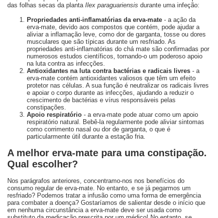
das folhas secas da planta
Ilex paraguariensis
durante uma infeção:
Propriedades anti-inflamatórias da erva-mate
- a ação da
erva-mate, devido aos compostos que contém, pode ajudar a
aliviar a inflamação leve, como dor de garganta, tosse ou dores
musculares que são típicas durante um resfriado. As
propriedades anti-inflamatórias do chá mate são confirmadas por
numerosos estudos científicos, tornando-o um poderoso apoio
na luta contra as infecções.
Antioxidantes na luta contra bactérias e radicais livres
- a
erva-mate contém antioxidantes valiosos que têm um efeito
protetor nas células. A sua função é neutralizar os radicais livres
e apoiar o corpo durante as infecções, ajudando a reduzir o
crescimento de bactérias e vírus responsáveis pelas
constipações.
Apoio respiratório
- a erva-mate pode atuar como um apoio
respiratório natural. Bebê-la regularmente pode aliviar sintomas
como corrimento nasal ou dor de garganta, o que é
particularmente útil durante a estação fria.
A melhor erva-mate para uma constipação.
Qual escolher?
Nos parágrafos anteriores, concentramo-nos nos benefícios do
consumo regular de erva-mate. No entanto, e se já pegarmos um
resfriado? Podemos tratar a infusão como uma forma de emergência
para combater a doença? Gostaríamos de salientar desde o início que
em nenhuma circunstância a erva-mate deve ser usada como
substituto da medicação prescrita por um médico! No entanto, se