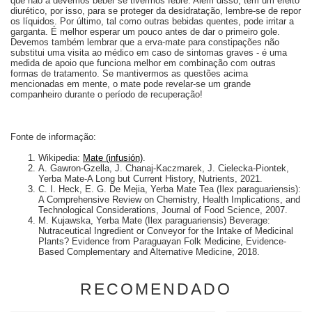
que não a devemos beber se tivermos febre. Além disso, tem um efeito
diurético, por isso, para se proteger da desidratação, lembre-se de repor
os líquidos. Por último, tal como outras bebidas quentes, pode irritar a
garganta. É melhor esperar um pouco antes de dar o primeiro gole.
Devemos também lembrar que a erva-mate para constipações não
substitui uma visita ao médico em caso de sintomas graves - é uma
medida de apoio que funciona melhor em combinação com outras
formas de tratamento. Se mantivermos as questões acima
mencionadas em mente, o mate pode revelar-se um grande
companheiro durante o período de recuperação!
Fonte de informação:
Wikipedia:
Mate (infusión)
.
A. Gawron-Gzella, J. Chanaj-Kaczmarek, J. Cielecka-Piontek,
Yerba Mate-A Long but Current History, Nutrients, 2021.
C. I. Heck, E. G. De Mejia, Yerba Mate Tea (Ilex paraguariensis):
A Comprehensive Review on Chemistry, Health Implications, and
Technological Considerations, Journal of Food Science, 2007.
M. Kujawska, Yerba Mate (Ilex paraguariensis) Beverage:
Nutraceutical Ingredient or Conveyor for the Intake of Medicinal
Plants? Evidence from Paraguayan Folk Medicine, Evidence-
Based Complementary and Alternative Medicine, 2018.
RECOMENDADO