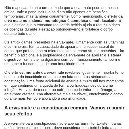
Não é apenas durante um resfriado que a erva-mate pode ser nossa
amiga. Vale a pena incluí-la na dieta não apenas em ocasiões
temporárias, mas também diariamente. Como mencionado, o
efeito da
erva-mate no sistema imunológico é complexo e multifacetado
, o
que significa que o consumo regular da bebida ajuda a reduzir o risco
de doenças durante a estação outono-inverno e fortalece o corpo
durante todo o ano.
Os antioxidantes presentes na erva-mate, juntamente com as vitaminas
e os minerais, têm a capacidade de apoiar a imunidade natural do
corpo, que protege contra microorganismos como vírus e bactérias. Um
benefício adicional é a propriedade da erva-mate de
apoiar o sistema
digestivo
- um sistema digestivo com bom funcionamento também é
um aspeto fundamental de uma imunidade forte.
O
efeito estimulante da erva-mate
revela-se igualmente importante no
contexto da imunidade do corpo e na luta contra os sintomas da
constipação. Uma fonte adicional de energia é muito útil nos momentos
em que sentimos uma queda de forma ou fraqueza devido a uma
infeção. Em vez de recorrer ao café, que pode irritar o estômago, a
erva-mate oferece uma alternativa mais saudável, energizando o corpo
durante mais tempo e apoiando a sua imunidade.
A erva-mate e a constipação comum. Vamos resumir
seus efeitos
A erva-mate para constipações não é apenas um mito. Existem várias
razões principais pelas quais deve considerar uma bebida feita a partir