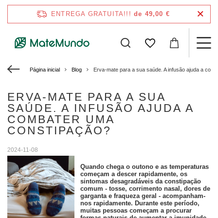
ENTREGA GRATUITA!!!
de 49,00 €
Página inicial
Blog
Erva-mate para a sua saúde. A infusão ajuda a com
ERVA-MATE PARA A SUA
SAÚDE. A INFUSÃO AJUDA A
COMBATER UMA
CONSTIPAÇÃO?
2024-11-08
Quando chega o outono e as temperaturas
começam a descer rapidamente, os
sintomas desagradáveis da constipação
comum - tosse, corrimento nasal, dores de
garganta e fraqueza geral - acompanham-
nos rapidamente. Durante este período,
muitas pessoas começam a procurar
formas naturais de aumentar a imunidade