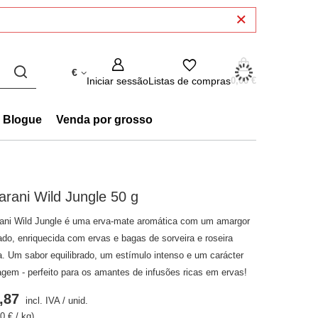
€
Iniciar sessão
Listas de compras
0,00 €
Blogue
Venda por grosso
rani Wild Jungle 50 g
ani Wild Jungle é uma erva-mate aromática com um amargor
jado, enriquecida com ervas e bagas de sorveira e roseira
a. Um sabor equilibrado, um estímulo intenso e um carácter
agem - perfeito para os amantes de infusões ricas em ervas!
,87
incl. IVA
/
unid.
0 € / kg)