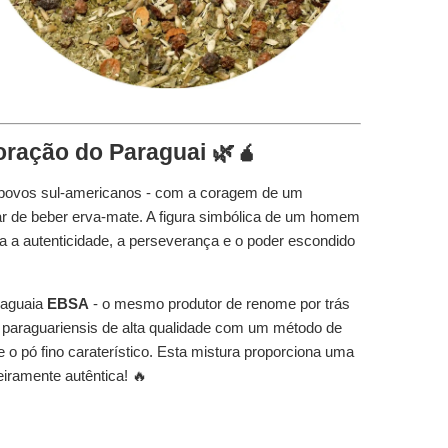
oração do Paraguai 🌿🧉
s povos sul-americanos - com a coragem de um
ular de beber erva-mate. A figura simbólica de um homem
a a autenticidade, a perseverança e o poder escondido
raguaia
EBSA
- o mesmo produtor de renome por trás
 paraguariensis de alta qualidade com um método de
e o pó fino caraterístico. Esta mistura proporciona uma
eiramente autêntica! 🔥