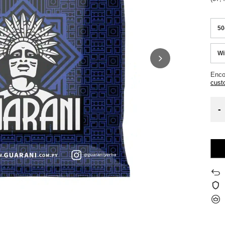
50
Wi
Enco
cust
-