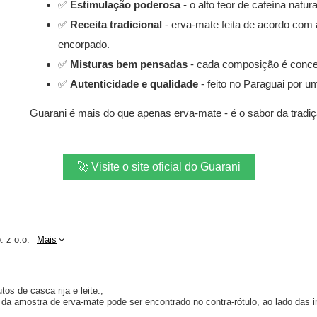
✅
Estimulação poderosa
- o alto teor de cafeína natu
✅
Receita tradicional
- erva-mate feita de acordo com 
encorpado.
✅
Misturas bem pensadas
- cada composição é conceb
✅
Autenticidade e qualidade
- feito no Paraguai por um
Guarani é mais do que apenas erva-mate - é o sabor da tradiçã
🚀 Visite o site oficial do Guarani
. z o.o.
Mais
os de casca rija e leite.
a amostra de erva-mate pode ser encontrado no contra-rótulo, ao lado das 