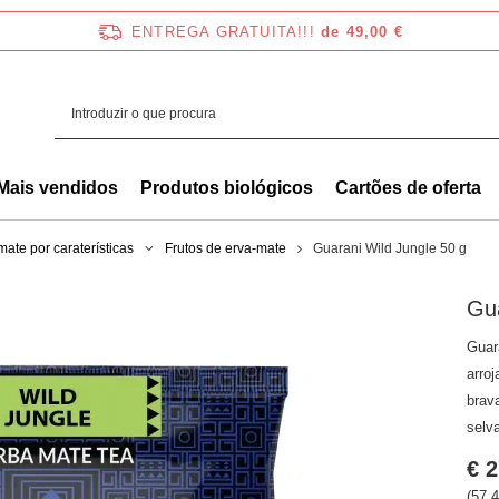
ENTREGA GRATUITA!!!
de 49,00 €
Mais vendidos
Produtos biológicos
Cartões de oferta
mate por caraterísticas
Frutos de erva-mate
Guarani Wild Jungle 50 g
Gua
Guar
arro
brav
selv
€ 2
(57,4