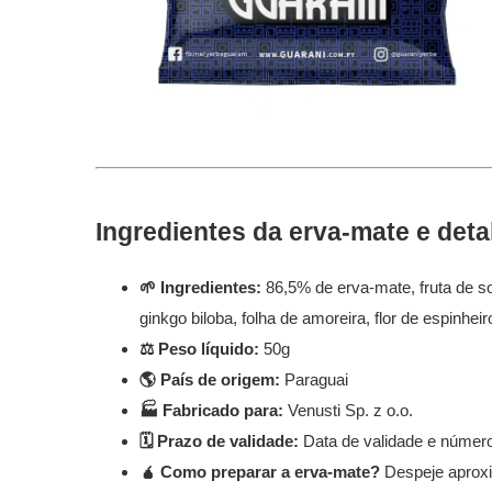
Ingredientes da erva-mate e deta
🌱 Ingredientes:
86,5% de erva-mate, fruta de so
ginkgo biloba, folha de amoreira, flor de espinhei
⚖️ Peso líquido:
50g
🌎 País de origem:
Paraguai
🏭 Fabricado para:
Venusti Sp. z o.o.
🗓️ Prazo de validade:
Data de validade e númer
🧉
Como preparar a erva-mate?
Despeje aproxi