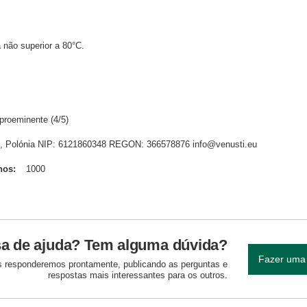
 não superior a 80°C.
proeminente (4/5)
dnik, Polónia NIP: 6121860348 REGON: 366578876 info@venusti.eu
hos
1000
sa de ajuda? Tem alguma dúvida?
Fazer uma
 responderemos prontamente, publicando as perguntas e
respostas mais interessantes para os outros.