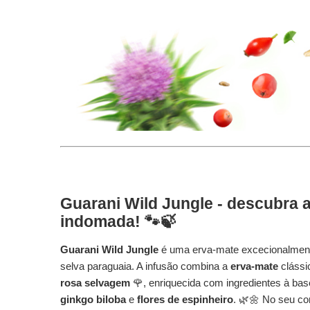
Guarani Wild Jungle - descubra 
indomada! 🐾🍃
Guarani Wild Jungle
é uma erva-mate excecionalmente
selva paraguaia. A infusão combina a
erva-mate
clássi
rosa selvagem
🌹, enriquecida com ingredientes à ba
ginkgo biloba
e
flores de espinheiro
. 🌿🌼 No seu co