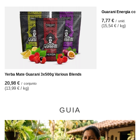
Guarani Energia con 
7,77 €
/
unid.
(15,54 € / kg)
Yerba Mate Guarani 3x500g Various Blends
20,98 €
/
conjunto
(13,99 € / kg)
GUIA