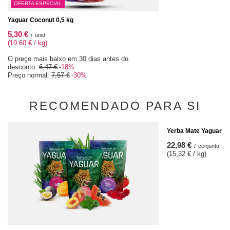
OFERTA ESPECIAL
Yaguar Coconut 0,5 kg
5,30 €
/
unid.
(10,60 € / kg)
O preço mais baixo em 30 dias antes do
desconto:
6,47 €
-18%
Preço normal:
7,57 €
-30%
RECOMENDADO PARA SI
Yerba Mate Yaguar se
22,98 €
/
conjunto
(15,32 € / kg)