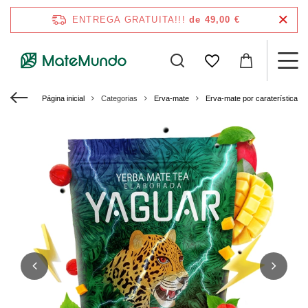
ENTREGA GRATUITA!!!
de 49,00 €
Página inicial
Categorias
Erva-mate
Erva-mate por caraterísticas