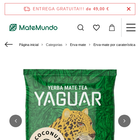
ENTREGA GRATUITA!!!
de 49,00 €
Página inicial
Categorias
Erva-mate
Erva-mate por caraterísticas