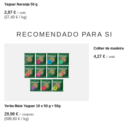
Yaguar Naranja 50 g
2,87 €
/
unid.
(57,40 € / kg)
RECOMENDADO PARA SI
Colher de madeira pa
4,27 €
/
unid.
Yerba Mate Yaguar 10 x 50 g + 50g
29,98 €
/
conjunto
(599,60 € / kg)