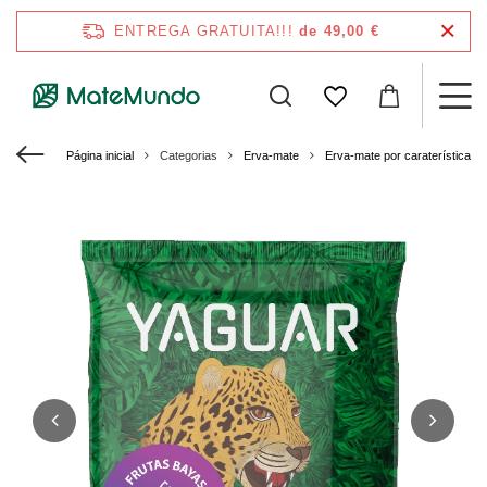
ENTREGA GRATUITA!!!
de 49,00 €
Página inicial
Categorias
Erva-mate
Erva-mate por caraterísticas