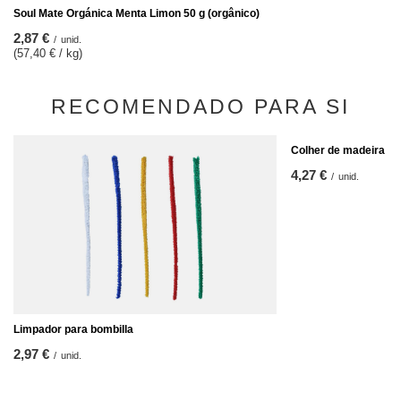
Soul Mate Orgánica Menta Limon 50 g (orgânico)
2,87 €
/
unid.
(57,40 € / kg)
RECOMENDADO PARA SI
Colher de madeira pa
4,27 €
/
unid.
Limpador para bombilla
2,97 €
/
unid.