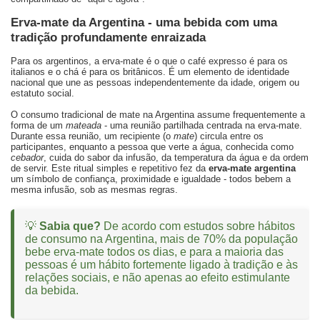
Erva-mate da Argentina - uma bebida com uma
tradição profundamente enraizada
Para os argentinos, a erva-mate é o que o café expresso é para os
italianos e o chá é para os britânicos. É um elemento de identidade
nacional que une as pessoas independentemente da idade, origem ou
estatuto social.
O consumo tradicional de mate na Argentina assume frequentemente a
forma de um
mateada
- uma reunião partilhada centrada na erva-mate.
Durante essa reunião, um recipiente (o
mate
) circula entre os
participantes, enquanto a pessoa que verte a água, conhecida como
cebador
, cuida do sabor da infusão, da temperatura da água e da ordem
de servir. Este ritual simples e repetitivo fez da
erva-mate argentina
um símbolo de confiança, proximidade e igualdade - todos bebem a
mesma infusão, sob as mesmas regras.
💡
Sabia que?
De acordo com estudos sobre hábitos
de consumo na Argentina, mais de 70% da população
bebe erva-mate todos os dias, e para a maioria das
pessoas é um hábito fortemente ligado à tradição e às
relações sociais, e não apenas ao efeito estimulante
da bebida.