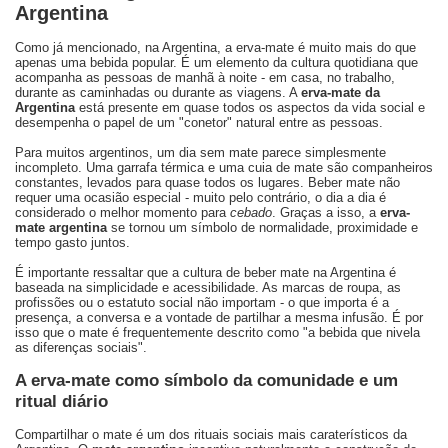
Argentina
Como já mencionado, na Argentina, a erva-mate é muito mais do que
apenas uma bebida popular. É um elemento da cultura quotidiana que
acompanha as pessoas de manhã à noite - em casa, no trabalho,
durante as caminhadas ou durante as viagens. A
erva-mate da
Argentina
está presente em quase todos os aspectos da vida social e
desempenha o papel de um "conetor" natural entre as pessoas.
Para muitos argentinos, um dia sem mate parece simplesmente
incompleto. Uma garrafa térmica e uma cuia de mate são companheiros
constantes, levados para quase todos os lugares. Beber mate não
requer uma ocasião especial - muito pelo contrário, o dia a dia é
considerado o melhor momento para
cebado
. Graças a isso, a
erva-
mate argentina
se tornou um símbolo de normalidade, proximidade e
tempo gasto juntos.
É importante ressaltar que a cultura de beber mate na Argentina é
baseada na simplicidade e acessibilidade. As marcas de roupa, as
profissões ou o estatuto social não importam - o que importa é a
presença, a conversa e a vontade de partilhar a mesma infusão. É por
isso que o mate é frequentemente descrito como "a bebida que nivela
as diferenças sociais".
A erva-mate como símbolo da comunidade e um
ritual diário
Compartilhar o mate é um dos rituais sociais mais caraterísticos da