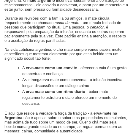
Argentina. O
mate argentino
incentiva naturalmente a construção de
relacionamentos - ele convida a conversar, a parar por um momento e a
estar junto, sem pressa ou formalidade desnecessária.
Durante as reuniões com a família ou amigos, o mate circula
frequentemente no chamado
ronda de mate
- um círculo fechado de
pessoas que participam no ritual. Uma pessoa, o
cebador
, é
responsável pela preparação da infusão, enquanto os outros esperam
pacientemente pela sua vez. Este padrão ensina a atenção, o respeito
e a aceitação de regras partilhadas.
Na vida cotidiana argentina, o chá mate cumpre vários papéis muito
específicos que mostram claramente por que essa bebida tem um
significado social tão forte:
A
erva-mate como um convite
- oferecer a cuia é um gesto
de abertura e confiança.
A< strong>erva-mate como conversa - a infusão incentiva
longas discussões e um diálogo calmo.
A
erva-mate como um ritmo diário
- beber mate
regularmente estrutura o dia e oferece um momento de
descanso.
É aqui que reside a verdadeira força da tradição - a
erva-mate na
Argentina
não é apenas sobre o sabor e as propriedades estimulantes,
mas acima de tudo sobre um modo de ser. Quer o chá mate seja
bebido numa grande cidade ou no campo, as regras permanecem as
mesmas: calma, comunidade e autenticidade.