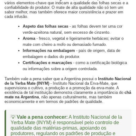
vários elementos-chave que indicam a qualidade das folhas secas e a
confiabilidade do produtor. O mate de alta qualidade não só tem um
sabor melhor, mas também oferece maior consistência e prazer em
cada infusão.
Aspeto das folhas secas
- as folhas devem ter uma cor
verde-azeitona natural, sem excesso de cinzento.
Aroma
- fresco, vegetal e ligeiramente herbáceo; evitar o
mate com cheiro a mofo ou demasiado fumado.
Informações na embalagem
- país de origem, data de
embalagem e dados do produtor.
Certificações e marcações
- como a certificação biológica
ou informações sobre a origem controlada.
Também vale a pena saber que a Argentina possui o
Instituto Nacional
de la Yerba Mate (INYM)
- Instituto Nacional da Erva-Mate, que
supervisiona o cultivo, a produção e a promoção da erva-mate. A
existência de tal instituição demonstra claramente a importância do
chá
mate na Argentina
, não apenas culturalmente, mas também
economicamente e em termos de padrões de qualidade.
💡
Vale a pena conhecer:
A
Instituto Nacional de la
Yerba Mate (INYM)
é responsável pelo controlo de
qualidade das matérias-primas, apoiando os
produtores, regulando os padrões de produção e