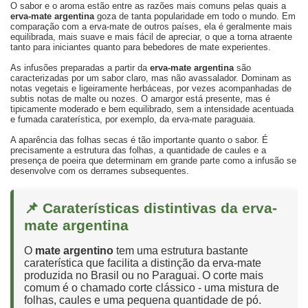
O sabor e o aroma estão entre as razões mais comuns pelas quais a
erva-mate argentina
goza de tanta popularidade em todo o mundo. Em
comparação com a erva-mate de outros países, ela é geralmente mais
equilibrada, mais suave e mais fácil de apreciar, o que a torna atraente
tanto para iniciantes quanto para bebedores de mate experientes.
As infusões preparadas a partir da
erva-mate argentina
são
caracterizadas por um sabor claro, mas não avassalador. Dominam as
notas vegetais e ligeiramente herbáceas, por vezes acompanhadas de
subtis notas de malte ou nozes. O amargor está presente, mas é
tipicamente moderado e bem equilibrado, sem a intensidade acentuada
e fumada caraterística, por exemplo, da erva-mate paraguaia.
A aparência das folhas secas é tão importante quanto o sabor. É
precisamente a estrutura das folhas, a quantidade de caules e a
presença de poeira que determinam em grande parte como a infusão se
desenvolve com os derrames subsequentes.
📌 Caraterísticas distintivas da erva-
mate argentina
O
mate argentino
tem uma estrutura bastante
caraterística que facilita a distinção da erva-mate
produzida no Brasil ou no Paraguai. O corte mais
comum é o chamado corte clássico - uma mistura de
folhas, caules e uma pequena quantidade de pó.