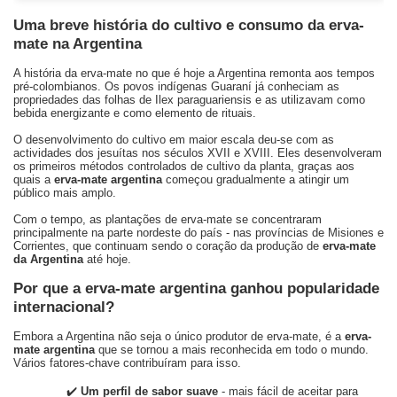
Uma breve história do cultivo e consumo da erva-
mate na Argentina
A história da erva-mate no que é hoje a Argentina remonta aos tempos
pré-colombianos. Os povos indígenas
Guaraní
já conheciam as
propriedades das folhas de
Ilex paraguariensis
e as utilizavam como
bebida energizante e como elemento de rituais.
O desenvolvimento do cultivo em maior escala deu-se com as
actividades dos jesuítas nos séculos XVII e XVIII. Eles desenvolveram
os primeiros métodos controlados de cultivo da planta, graças aos
quais a
erva-mate argentina
começou gradualmente a atingir um
público mais amplo.
Com o tempo, as plantações de erva-mate se concentraram
principalmente na parte nordeste do país - nas províncias de Misiones e
Corrientes, que continuam sendo o coração da produção de
erva-mate
da Argentina
até hoje.
Por que a erva-mate argentina ganhou popularidade
internacional?
Embora a Argentina não seja o único produtor de erva-mate, é a
erva-
mate argentina
que se tornou a mais reconhecida em todo o mundo.
Vários fatores-chave contribuíram para isso.
✔️
Um perfil de sabor suave
- mais fácil de aceitar para