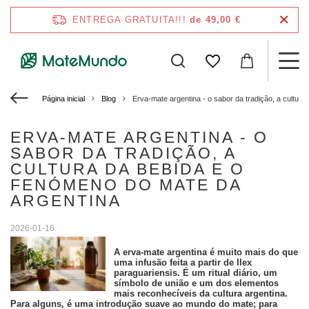
ENTREGA GRATUITA!!!
de 49,00 €
Página inicial
Blog
Erva-mate argentina - o sabor da tradição, a cultur
ERVA-MATE ARGENTINA - O
SABOR DA TRADIÇÃO, A
CULTURA DA BEBIDA E O
FENÓMENO DO MATE DA
ARGENTINA
2026-01-16
A erva-mate argentina é muito mais do que
uma infusão feita a partir de
Ilex
paraguariensis
. É um ritual diário, um
símbolo de união e um dos elementos
mais reconhecíveis da cultura argentina.
Para alguns, é uma introdução suave ao mundo do mate; para