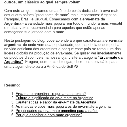
outros, um clássico ao qual sempre voltam.
Com este artigo, iniciamos uma série de posts dedicados à erva-mate
dos quatro países "produtores de mate" mais importantes: Argentina,
Paraguai, Brasil e Uruguai. Começamos com a
erva-mate da
Argentina
- a variedade mais popular em todo o mundo, a mais versátil
e muitas vezes recomendada para aqueles que estão apenas
começando sua jornada com o mate.
Nesta postagem do blog, você aprenderá o que caracteriza a
erva-mate
argentina
, de onde vem sua popularidade, que papel ela desempenha
na vida cotidiana dos argentinos e por que esse país se tornou um dos
líderes globais na produção de erva-mate. Se quiser ver imediatamente
os produtos disponíveis na nossa loja, visite a categoria
"Erva-mate da
Argentina"
. E agora, sem mais delongas, deixe-nos convidá-lo para
uma viagem direto para a América do Sul! 🌎
Resumo:
Erva-mate argentina - o que a caracteriza?
Cultura e significado da erva-mate na Argentina
Caraterísticas e sabor da erva-mate da Argentina
As marcas e tipos mais populares de erva-mate argentina
Propriedades da erva-mate argentina para a saúde
Por que escolher a erva-mate argentina?