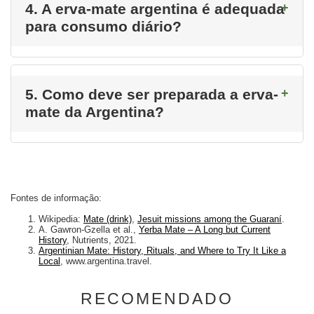
4. A erva-mate argentina é adequada
para consumo diário?
5. Como deve ser preparada a erva-
mate da Argentina?
Fontes de informação:
Wikipedia:
Mate (drink)
,
Jesuit missions among the Guaraní
.
A. Gawron-Gzella et al.,
Yerba Mate – A Long but Current
History
, Nutrients, 2021.
Argentinian Mate: History, Rituals, and Where to Try It Like a
Local
, www.argentina.travel.
RECOMENDADO