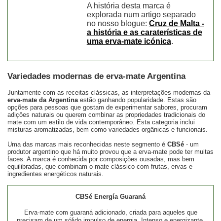
A história desta marca é
explorada num artigo separado
no nosso blogue:
Cruz de Malta -
a história e as caraterísticas de
uma erva-mate icónica
.
Variedades modernas de erva-mate Argentina
Juntamente com as receitas clássicas, as interpretações modernas da
erva-mate da Argentina
estão ganhando popularidade. Estas são
opções para pessoas que gostam de experimentar sabores, procuram
adições naturais ou querem combinar as propriedades tradicionais do
mate com um estilo de vida contemporâneo. Esta categoria inclui
misturas aromatizadas, bem como variedades orgânicas e funcionais.
Uma das marcas mais reconhecidas neste segmento é
CBSé
- um
produtor argentino que há muito provou que a erva-mate pode ter muitas
faces. A marca é conhecida por composições ousadas, mas bem
equilibradas, que combinam o mate clássico com frutas, ervas e
ingredientes energéticos naturais.
CBSé Energía Guaraná
Erva-mate com guaraná adicionado, criada para aqueles que
precisam de um sólido impulso de energia. Intenso e energizante,