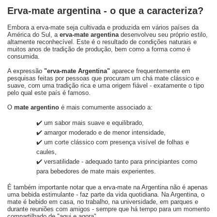
Erva-mate argentina - o que a caracteriza?
Embora a erva-mate seja cultivada e produzida em vários países da
América do Sul, a
erva-mate argentina
desenvolveu seu próprio estilo,
altamente reconhecível. Este é o resultado de condições naturais e
muitos anos de tradição de produção, bem como a forma como é
consumida.
A expressão
"erva-mate Argentina"
aparece frequentemente em
pesquisas feitas por pessoas que procuram um chá mate clássico e
suave, com uma tradição rica e uma origem fiável - exatamente o tipo
pelo qual este país é famoso.
O
mate argentino
é mais comumente associado a:
✔️ um sabor mais suave e equilibrado,
✔️ amargor moderado e de menor intensidade,
✔️ um corte clássico com presença visível de folhas e
caules,
✔️ versatilidade - adequado tanto para principiantes como
para bebedores de mate mais experientes.
É também importante notar que a erva-mate na Argentina não é apenas
uma bebida estimulante - faz parte da vida quotidiana. Na Argentina, o
mate é bebido em casa, no trabalho, na universidade, em parques e
durante reuniões com amigos - sempre que há tempo para um momento
compartilhado de "aqui e agora".