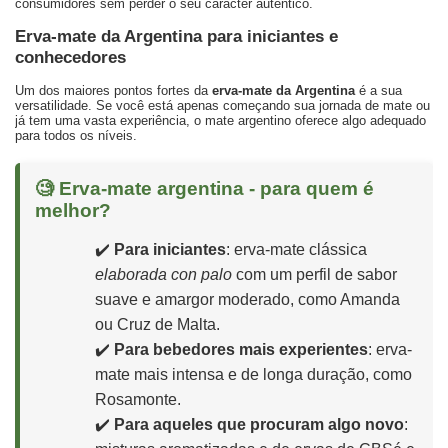
consumidores sem perder o seu carácter autêntico.
Erva-mate da Argentina para iniciantes e
conhecedores
Um dos maiores pontos fortes da
erva-mate da Argentina
é a sua
versatilidade. Se você está apenas começando sua jornada de mate ou
já tem uma vasta experiência, o mate argentino oferece algo adequado
para todos os níveis.
🧐 Erva-mate argentina - para quem é
melhor?
✔️
Para iniciantes
: erva-mate clássica
elaborada con palo
com um perfil de sabor
suave e amargor moderado, como
Amanda
ou
Cruz de Malta
.
✔️
Para bebedores mais experientes
: erva-
mate mais intensa e de longa duração, como
Rosamonte
.
✔️
Para aqueles que procuram algo novo
: