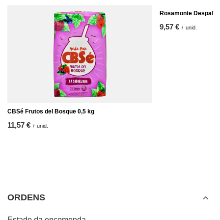
Rosamonte Despalad
9,57 €
/
unid.
CBSé Frutos del Bosque 0,5 kg
11,57 €
/
unid.
ORDENS
Estado da encomenda