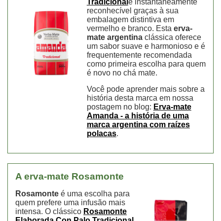
Tradicional
é instantaneamente
reconhecível graças à sua
embalagem distintiva em
vermelho e branco. Esta
erva-
mate argentina
clássica oferece
um sabor suave e harmonioso e é
frequentemente recomendada
como primeira escolha para quem
é novo no chá mate.
Você pode aprender mais sobre a
história desta marca em nossa
postagem no blog:
Erva-mate
Amanda - a história de uma
marca argentina com raízes
polacas
.
A erva-mate
Rosamonte
Rosamonte
é uma escolha para
quem prefere uma infusão mais
intensa. O clássico
Rosamonte
Elaborada Con Palo Tradicional