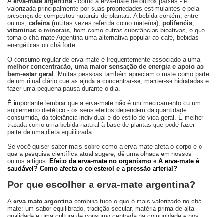
A
erva-mate argentina
- como a erva-mate de outros países - é
valorizada principalmente por suas propriedades estimulantes e pela
presença de compostos naturais de plantas. A bebida contém, entre
outros,
cafeína
(muitas vezes referida como mateína),
polifenóis
,
vitaminas e minerais
, bem como outras substâncias bioativas, o que
torna o chá mate Argentina uma alternativa popular ao café, bebidas
energéticas ou chá forte.
O consumo regular de erva-mate é frequentemente associado a uma
melhor concentração, uma maior sensação de energia e apoio ao
bem-estar geral
. Muitas pessoas também apreciam o mate como parte
de um ritual diário que as ajuda a concentrar-se, manter-se hidratadas e
fazer uma pequena pausa durante o dia.
É importante lembrar que a erva-mate não é um medicamento ou um
suplemento dietético - os seus efeitos dependem da quantidade
consumida, da tolerância individual e do estilo de vida geral. É melhor
tratada como uma bebida natural à base de plantas que pode fazer
parte de uma dieta equilibrada.
Se você quiser saber mais sobre como a erva-mate afeta o corpo e o
que a pesquisa científica atual sugere, dê uma olhada em nossos
outros artigos:
Efeito da erva-mate no organismo
e
A erva-mate é
saudável? Como afecta o colesterol e a pressão arterial?
Por que escolher a erva-mate argentina?
A
erva-mate argentina
combina tudo o que é mais valorizado no chá
mate: um sabor equilibrado, tradição secular, matéria-prima de alta
qualidade e uma cultura de consumo centrada na comunidade e nos