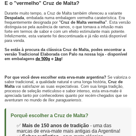
E o "vermelho" Cruz de Malta?
Durante muito tempo, a Cruz de Malta também ofereceu a variante
Despalada
, embalada numa embalagem vermelha caraterística. Era
frequentemente designada por
"Cruz de Malta vermelha"
. Esta versão
distinguia-se pela ausência de ramos, o que tornava a infusão mais
forte em termos de sabor e com um efeito estimulante mais potente.
Infelizmente, esta variante foi descontinuada e já não está disponível
para venda.
Se estás à procura da clássica Cruz de Malta, podes encontrar a
versão Tradicional Elaborada con Palo na nossa loja - disponível
em embalagens
de 500g
e
1kg
!
Por que você deve escolher esta erva-mate argentina?
Se valoriza o
sabor tradicional, a qualidade natural e uma longa história,
Cruz de
Malta
vai satisfazer as suas expectativas. Com sua longa tradição,
processo de seleção meticuloso e sabor intenso, esta erva-mate é
apreciada tanto por conhecedores quanto por recém-chegados que se
aventuram no mundo de
Ilex paraguariensis
.
Porquê escolher a Cruz de Malta?
✅
Mais de 150 anos de tradição
- uma das
marcas de erva-mate mais antigas da Argentina!