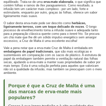
equilibrado. Trata-se de uma
erva-mate elaborada
, o que significa que
contém folhas e ramos de
Ilex paraguariensis
. Como resultado, a
infusão tem um carácter mais complexo - por um lado, forte e
estimulante, enquanto por outro, graças às folhas, oferece um sabor
ligeiramente mais suave.
O sabor desta erva-mate pode ser descrito como
herbáceo,
ligeiramente terroso, com um toque delicado de nozes
. O longo
processo de envelhecimento torna a infusão suave e adequada tanto
para a preparação clássica quente como para o
tereré
frio. Se procura
um chá mate que lhe dê um sólido impulso energético sem amargor
excessivo, a Cruz de Malta é uma excelente escolha!
Vale a pena notar que a erva-mate Cruz de Malta é embalada em
embalagens de papel tradicionais
, que são mais ecológicas e
sustentáveis em comparação com os sacos de plástico. A estrutura de
papel da embalagem também permite a ventilação natural das folhas
secas, ajudando a erva-mate a manter suas propriedades de sabor por
mais tempo. Esta é uma solução perfeita para aqueles que valorizam
não só a qualidade da infusão, mas também se preocupam com o meio
ambiente.
Porque é que a Cruz de Malta é uma
das marcas de erva-mate mais
populares?