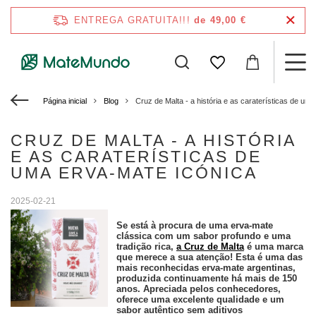
ENTREGA GRATUITA!!!
de 49,00 €
Página inicial
Blog
Cruz de Malta - a história e as caraterísticas de um
CRUZ DE MALTA - A HISTÓRIA
E AS CARATERÍSTICAS DE
UMA ERVA-MATE ICÓNICA
2025-02-21
Se está à procura de uma erva-mate
clássica com um sabor profundo e uma
tradição rica,
a Cruz de Malta
é uma marca
que merece a sua atenção! Esta é uma das
mais reconhecidas erva-mate argentinas,
produzida continuamente há mais de 150
anos. Apreciada pelos conhecedores,
oferece uma excelente qualidade e um
sabor autêntico sem aditivos