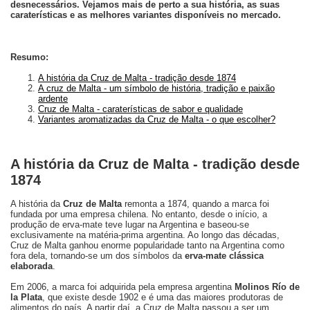
desnecessários. Vejamos mais de perto a sua história, as suas
caraterísticas e as melhores variantes disponíveis no mercado.
Resumo:
A história da Cruz de Malta - tradição desde 1874
A cruz de Malta - um símbolo de história, tradição e paixão
ardente
Cruz de Malta - caraterísticas de sabor e qualidade
Variantes aromatizadas da Cruz de Malta - o que escolher?
A história da Cruz de Malta - tradição desde
1874
A história da
Cruz de Malta
remonta a 1874, quando a marca foi
fundada por uma empresa chilena. No entanto, desde o início, a
produção de erva-mate teve lugar na Argentina e baseou-se
exclusivamente na matéria-prima argentina. Ao longo das décadas,
Cruz de Malta ganhou enorme popularidade tanto na Argentina como
fora dela, tornando-se um dos símbolos da
erva-mate clássica
elaborada
.
Em 2006, a marca foi adquirida pela empresa argentina
Molinos Río de
la Plata
, que existe desde 1902 e é uma das maiores produtoras de
alimentos do país. A partir daí, a Cruz de Malta passou a ser um