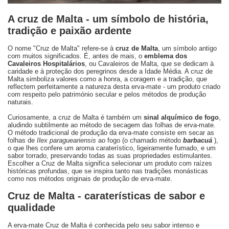
A cruz de Malta - um símbolo de história,
tradição e paixão ardente
O nome "Cruz de Malta" refere-se à
cruz de Malta
, um símbolo antigo
com muitos significados. É, antes de mais, o
emblema dos
Cavaleiros Hospitalários
, ou Cavaleiros de Malta, que se dedicam à
caridade e à proteção dos peregrinos desde a Idade Média. A cruz de
Malta simboliza valores como a honra, a coragem e a tradição, que
reflectem perfeitamente a natureza desta erva-mate - um produto criado
com respeito pelo património secular e pelos métodos de produção
naturais.
Curiosamente, a cruz de Malta é também um
sinal alquímico de fogo
,
aludindo subtilmente ao método de secagem das folhas de erva-mate.
O método tradicional de produção da erva-mate consiste em secar as
folhas de
Ilex paragueariensis
ao fogo (o chamado método
barbacuá
),
o que lhes confere um aroma caraterístico, ligeiramente fumado, e um
sabor torrado, preservando todas as suas propriedades estimulantes.
Escolher a Cruz de Malta significa selecionar um produto com raízes
históricas profundas, que se inspira tanto nas tradições monásticas
como nos métodos originais de produção de erva-mate.
Cruz de Malta - caraterísticas de sabor e
qualidade
A erva-mate Cruz de Malta é conhecida pelo seu sabor intenso e