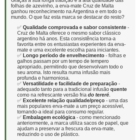
Graças à sua longa tradição e à alta qualidade das
folhas de azevinho, a erva-mate Cruz de Malta
ganhou reconhecimento na Argentina e em todo o
mundo. O que faz esta marca se destacar do resto?
✅
Qualidade comprovada e sabor consistente
-
Cruz de Malta oferece o mesmo sabor clássico
argentino há anos. Esta consistência torna-a
favorita entre os entusiastas experientes da erva-
mate e uma excelente escolha para iniciantes.
✅
Longo período de envelhecimento
- folhas e
galhos passam por um tempo de tempero
apropriado, permitindo que desenvolvam todo o
seu aroma. Isto resulta numa infusão mais
profunda e harmoniosa.
✅
Versatilidade e facilidade de preparação
-
adequado tanto para a tradicional infusão
quente
como na refrescante versão fria
do tereré
.
✅
Excelente relação qualidade/preço
- uma das
mais populares erva-mate a um preço acessível,
tornando-a ideal para consumo regular.
✅
Embalagem ecológica
- como mencionado
anteriormente, a marca utiliza sacos de papel, que
ajudam a preservar a frescura da erva-mate,
reduzindo o uso de plástico.