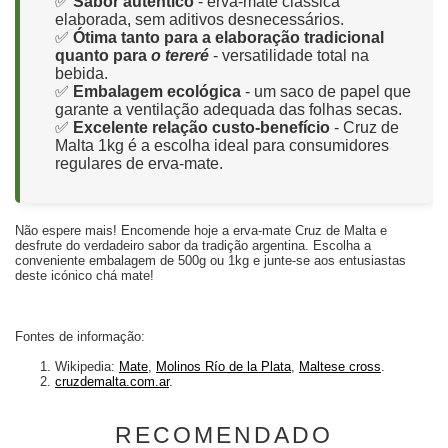
✅
Sabor autêntico
- erva-mate clássica
elaborada, sem aditivos desnecessários.
✅
Ótima tanto para a elaboração tradicional
quanto para
o tereré
- versatilidade total na
bebida.
✅
Embalagem ecológica
- um saco de papel que
garante a ventilação adequada das folhas secas.
✅
Excelente relação custo-benefício
- Cruz de
Malta 1kg é a escolha ideal para consumidores
regulares de erva-mate.
Não espere mais! Encomende hoje a erva-mate Cruz de Malta e
desfrute do verdadeiro sabor da tradição argentina. Escolha a
conveniente embalagem de 500g ou 1kg e junte-se aos entusiastas
deste icónico chá mate!
Fontes de informação:
Wikipedia:
Mate
,
Molinos Río de la Plata
,
Maltese cross
.
cruzdemalta.com.ar
.
RECOMENDADO