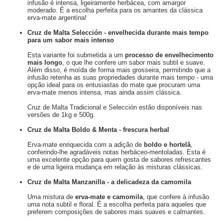
infusão é intensa, ligeiramente herbácea, com amargor
moderado. É a escolha perfeita para os amantes da clássica
erva-mate argentina!
Cruz de Malta Selección - envelhecida durante mais tempo
para um sabor mais intenso
Esta variante foi submetida a um
processo de envelhecimento
mais longo
, o que lhe confere um sabor mais subtil e suave.
Além disso, é moída de forma mais grosseira, permitindo que a
infusão retenha as suas propriedades durante mais tempo - uma
opção ideal para os entusiastas do mate que procuram uma
erva-mate menos intensa, mas ainda assim clássica.
Cruz de Malta Tradicional e Selección estão disponíveis nas
versões de 1kg e 500g.
Cruz de Malta Boldo & Menta - frescura herbal
Erva-mate enriquecida com a adição de
boldo e hortelã
,
conferindo-lhe agradáveis notas herbáceo-mentoladas. Esta é
uma excelente opção para quem gosta de sabores refrescantes
e de uma ligeira mudança em relação às misturas clássicas.
Cruz de Malta Manzanilla - a delicadeza da camomila
Uma mistura de
erva-mate e camomila
, que confere à infusão
uma nota subtil e floral. É a escolha perfeita para aqueles que
preferem composições de sabores mais suaves e calmantes.