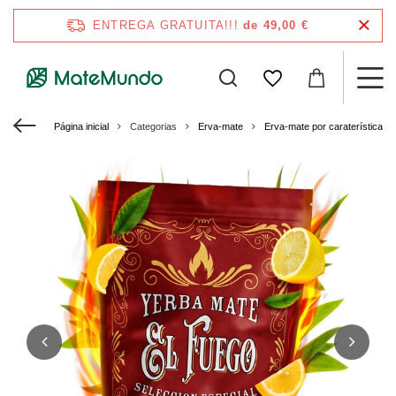
ENTREGA GRATUITA!!!
de 49,00 €
Página inicial
Categorias
Erva-mate
Erva-mate por caraterísticas