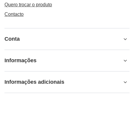
Quero trocar o produto
Contacto
Conta
Informações
Informações adicionais
info@matemundo.pt
MateMundo.pt
,
Ostrowskiego 9/129
,
53-238
Wrocław
(Polônia)