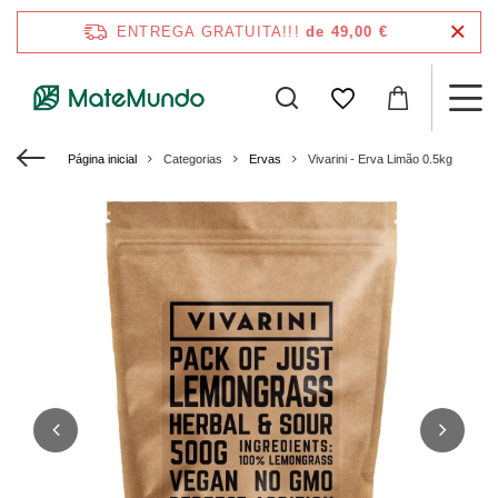
ENTREGA GRATUITA!!!
de 49,00 €
Página inicial
Categorias
Ervas
Vivarini - Erva Limão 0.5kg