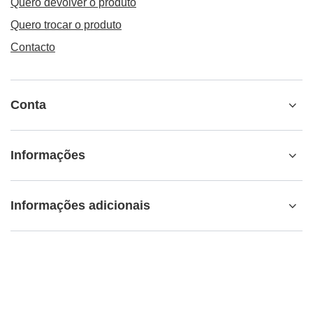
Quero devolver o produto
Quero trocar o produto
Contacto
Conta
Informações
Informações adicionais
info@matemundo.pt
MateMundo.pt
,
Ostrowskiego 9/129
,
53-238
Wrocław