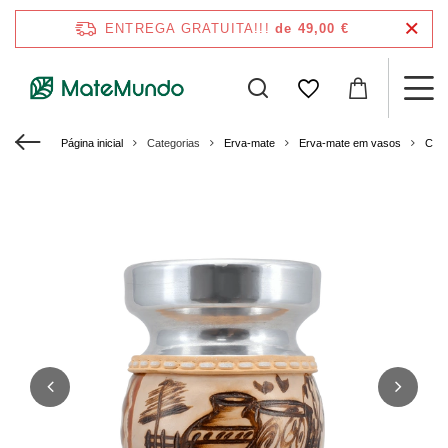
ENTREGA GRATUITA!!!
de 49,00 €
Página inicial
Categorias
Erva-mate
Erva-mate em vasos
Caba