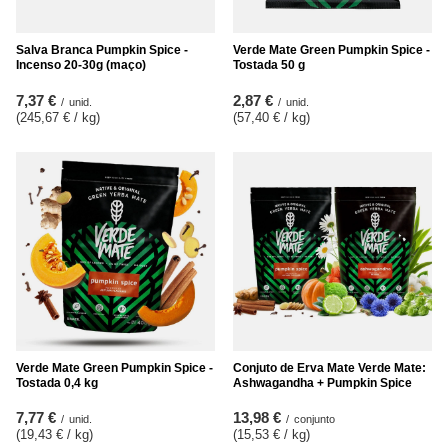
Salva Branca Pumpkin Spice -
Verde Mate Green Pumpkin Spice -
Incenso 20-30g (maço)
Tostada 50 g
7,37 €
2,87 €
/
unid.
/
unid.
(245,67 € / kg
)
(57,40 € / kg
)
Verde Mate Green Pumpkin Spice -
Conjuto de Erva Mate Verde Mate:
Tostada 0,4 kg
Ashwagandha + Pumpkin Spice
7,77 €
13,98 €
/
unid.
/
conjunto
(19,43 € / kg
)
(15,53 € / kg
)