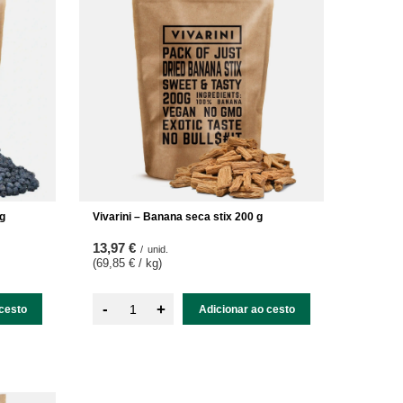
kg
Vivarini – Banana seca stix 200 g
13,97 €
/
unid.
(69,85 € / kg
)
-
+
cesto
Adicionar ao cesto