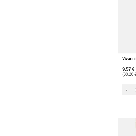
Vivarin
9,57 €
(38,28 €
-