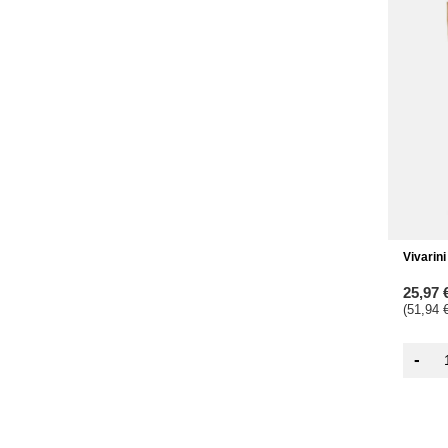
Vivarin
25,97 
(51,94 €
-