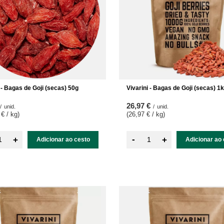
 - Bagas de Goji (secas) 50g
Vivarini - Bagas de Goji (secas) 1
26,97 €
/
unid.
/
unid.
 € / kg
)
(26,97 € / kg
)
-
+
+
Adicionar ao cesto
Adicionar ao 