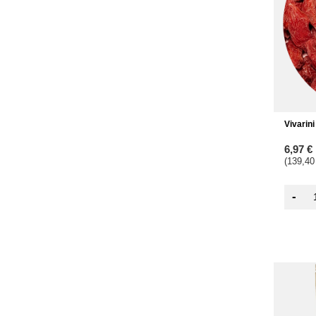
Vivarini
6,97 €
(139,40
-