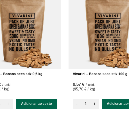
i – Banana seca stix 0,5 kg
Vivarini – Banana seca stix 100 g
€
9,57 €
/
unid.
/
unid.
 / kg
)
(95,70 € / kg
)
-
+
+
Adicionar ao cesto
Adicionar ao 