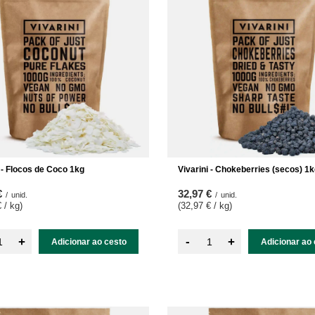
i - Flocos de Coco 1kg
Vivarini - Chokeberries (secos) 1
€
32,97 €
/
unid.
/
unid.
 / kg
)
(32,97 € / kg
)
-
+
+
Adicionar ao cesto
Adicionar ao 