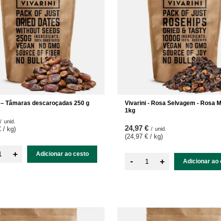
i – Tâmaras descaroçadas 250 g
Vivarini - Rosa Selvagem - Rosa 
1kg
/
unid.
24,97 €
 / kg
)
/
unid.
(24,97 € / kg
)
+
Adicionar ao cesto
-
+
Adicionar ao 