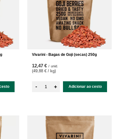
kg
Vivarini - Bagas de Goji (secas) 250g
12,47 €
/
unid.
(49,88 € / kg
)
-
+
cesto
Adicionar ao cesto