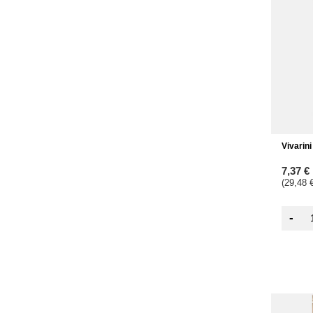
Vivarin
7,37 €
(29,48 €
-