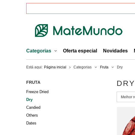
Categorias
Oferta especial
Novidades
Está aqui:
Página inicial
Categorias
Fruta
Dry
DR
FRUTA
Freeze Dried
Alterar 
Melhor r
Dry
Candied
Others
Dates