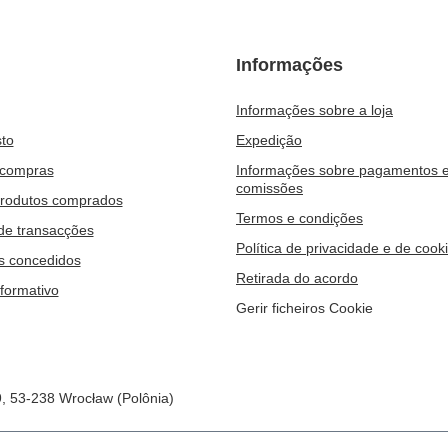
Informações
Informações sobre a loja
to
Expedição
 compras
Informações sobre pagamentos 
comissões
produtos comprados
Termos e condições
 de transacções
Política de privacidade e de cook
s concedidos
Retirada do acordo
nformativo
Gerir ficheiros Cookie
9
,
53-238
Wrocław (Polônia)