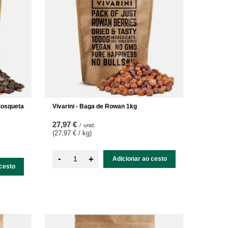
Mosqueta
Vivarini - Baga de Rowan 1kg
27,97 €
/
unid.
(27,97 € / kg
)
-
+
Adicionar ao cesto
cesto