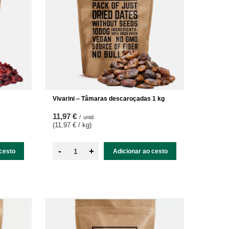
Vivarini – Tâmaras descaroçadas 1 kg
11,97 €
/
unid.
(11,97 € / kg
)
-
+
cesto
Adicionar ao cesto