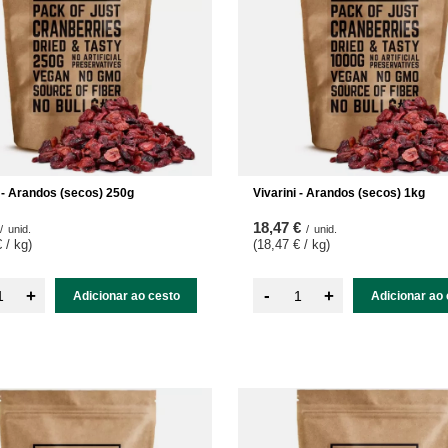
i - Arandos (secos) 250g
Vivarini - Arandos (secos) 1kg
18,47 €
/
unid.
/
unid.
 / kg
)
(18,47 € / kg
)
-
+
+
Adicionar ao cesto
Adicionar ao 