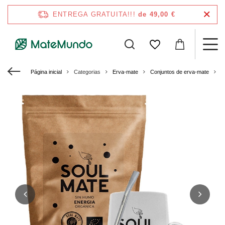
ENTREGA GRATUITA!!!
de 49,00 €
Página inicial
Categorias
Erva-mate
Conjuntos de erva-mate
K