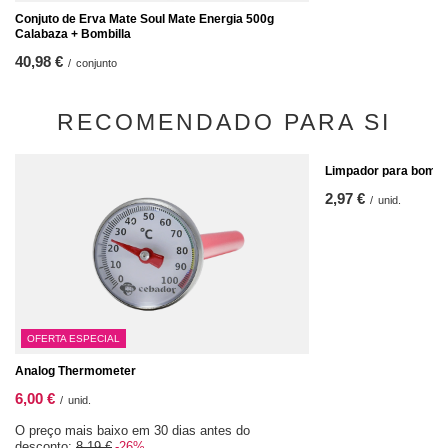
Conjuto de Erva Mate Soul Mate Energia 500g
Calabaza + Bombilla
40,98 €
/
conjunto
RECOMENDADO PARA SI
Limpador para bombil
2,97 €
/
unid.
OFERTA ESPECIAL
Analog Thermometer
6,00 €
/
unid.
O preço mais baixo em 30 dias antes do
desconto:
8,19 €
-26%