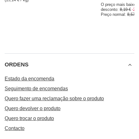
Yerba Mate TermoLid Thermal Verde Mate Set
18,98 €
/
conjunto
RECOMENDADO PARA SI
OFERTA ESPECIAL
Analog Thermometer
6,00 €
/
unid.
O preço mais baixo 
desconto:
8,19 €
-26
Preço normal:
8,57 €
Verde Mate Green Energia Guarana 0,5 kg
7,57 €
/
unid.
(15,14 € / kg)