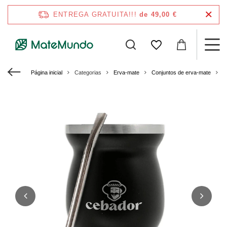
ENTREGA GRATUITA!!!
de 49,00 €
Página inicial
Categorias
Erva-mate
Conjuntos de erva-mate
C