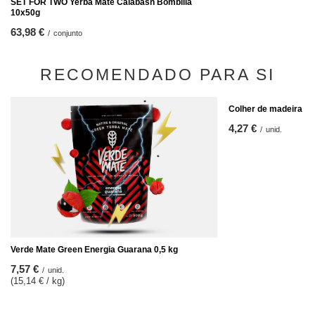
SET FOR TWO Yerba Mate Calabash Bombilla
10x50g
63,98 €
/
conjunto
RECOMENDADO PARA SI
Colher de madeira pa
4,27 €
/
unid.
Verde Mate Green Energia Guarana 0,5 kg
7,57 €
/
unid.
(15,14 € / kg)