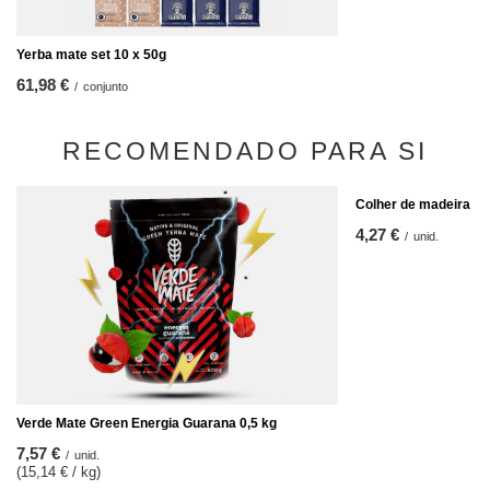
Yerba mate set 10 x 50g
61,98 €
/
conjunto
RECOMENDADO PARA SI
Colher de madeira pa
4,27 €
/
unid.
Verde Mate Green Energia Guarana 0,5 kg
7,57 €
/
unid.
(15,14 € / kg)