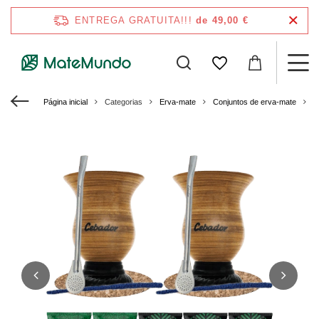
ENTREGA GRATUITA!!!
de 49,00 €
Página inicial
Categorias
Erva-mate
Conjuntos de erva-mate
C