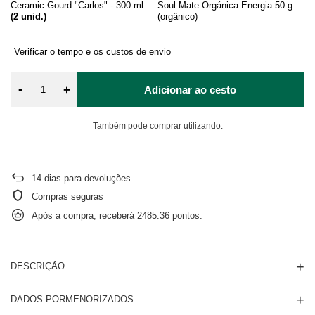
Ceramic Gourd "Carlos" - 300 ml
Soul Mate Orgánica Energia 50 g
So
(
2
unid.)
(orgânico)
(o
Verificar o tempo e os custos de envio
-
+
Adicionar ao cesto
Também pode comprar utilizando:
14
dias para devoluções
Compras seguras
Após a compra, receberá
2485.36 pontos.
DESCRIÇÃO
DADOS PORMENORIZADOS