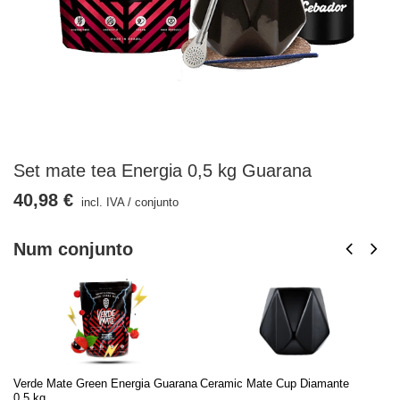
Set mate tea Energia 0,5 kg Guarana
40,98 €
incl. IVA
/
conjunto
Num conjunto
Verde Mate Green Energia Guarana
Ceramic Mate Cup Diamante
Ca
0,5 kg
ma