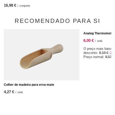
16,98 €
/
conjunto
RECOMENDADO PARA SI
OFERTA ESPECIAL
Analog Thermometer
6,00 €
/
unid.
O preço mais baixo 
desconto:
8,19 €
-26
Preço normal:
8,57 €
Colher de madeira para erva-mate
4,27 €
/
unid.