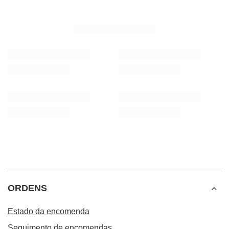
Colher de madeira para erva-mate
Verde Mate Green Fru
4,27 €
7,57 €
/
unid.
/
unid.
(15,14 € / kg)
ORDENS
Estado da encomenda
Seguimento de encomendas
Quero fazer uma reclamação sobre o produto
Quero devolver o produto
Quero trocar o produto
Contacto