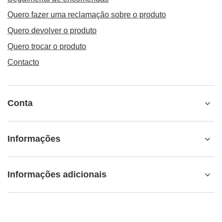
Conta
Informações
Informações adicionais
info@matemundo.pt
MateMundo.pt
,
Ostrowskiego 9/129
,
53-238
Wrocław
(Polônia)
Na loja, apresentamos os preços brutos (IVA incluído).