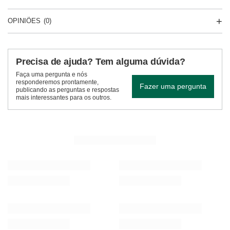
OPINIÕES
(0)
Precisa de ajuda? Tem alguma dúvida?
Faça uma pergunta e nós
responderemos prontamente,
Fazer uma pergunta
publicando as perguntas e respostas
mais interessantes para os outros.
VER MAIS PRODUTOS
Conjunto de oferta de Erva Mate 500g
Conjuto de Erva Mate
32,98 €
23,98 €
/
conjunto
/
conjunto
RECOMENDADO PARA SI