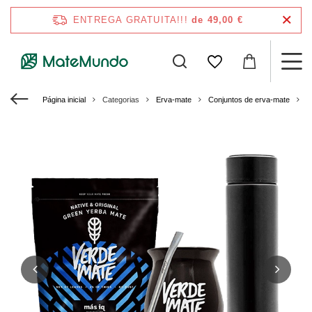
ENTREGA GRATUITA!!!
de 49,00 €
Página inicial
Categorias
Erva-mate
Conjuntos de erva-mate
K