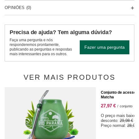
OPINIÕES
(0)
Precisa de ajuda? Tem alguma dúvida?
Faça uma pergunta e nós
responderemos prontamente,
Fazer uma pergunta
publicando as perguntas e respostas
mais interessantes para os outros.
VER MAIS PRODUTOS
OFERTA ESPECIAL
Conjunto de acessóri
Matcha
27,97 €
/
conjunto
O preço mais baixo 
desconto:
29,98 €
-6
Preço normal:
28,98 