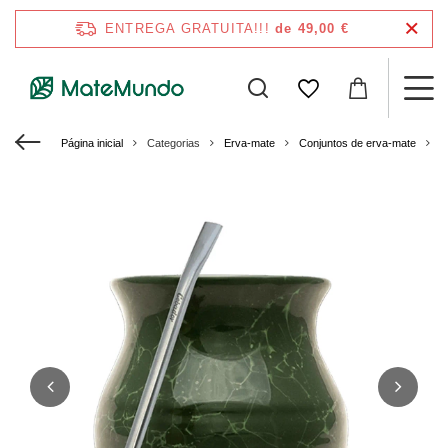
ENTREGA GRATUITA!!!
de 49,00 €
Página inicial
Categorias
Erva-mate
Conjuntos de erva-mate
C