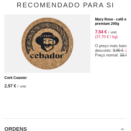
RECOMENDADO PARA SI
OFERTA ESPECIAL
Mary Rose - café em 
premium 200g
7,54 €
/
unid.
(37,70 € / kg)
O preço mais baixo 
desconto:
9,90 €
-23
Preço normal:
10,77 
Cork Coaster
2,97 €
/
unid.
ORDENS