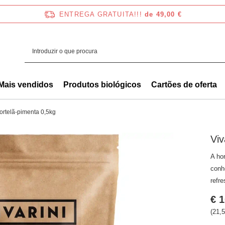
ENTREGA GRATUITA!!!
de 49,00 €
Mais vendidos
Produtos biológicos
Cartões de oferta
Hortelã-pimenta 0,5kg
Viv
A ho
conh
refr
€ 1
(21,5