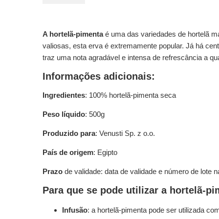
A hortelã-pimenta
é uma das variedades de hortelã mai
valiosas, esta erva é extremamente popular. Já há cent
traz uma nota agradável e intensa de refrescância a qu
Informações adicionais:
Ingredientes
: 100% hortelã-pimenta seca
Peso líquido
: 500g
Produzido para
: Venusti Sp. z o.o.
País de origem
: Egipto
Prazo
de validade: data de validade e número de lote
Para que se pode utilizar a hortelã-p
Infusão
: a hortelã-pimenta pode ser utilizada c