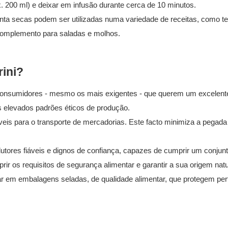
. 200 ml) e deixar em infusão durante cerca de 10 minutos.
menta secas podem ser utilizadas numa variedade de receitas, como t
complemento para saladas e molhos.
rini?
s consumidores - mesmo os mais exigentes - que querem um excelen
 elevados padrões éticos de produção.
íveis para o transporte de mercadorias. Este facto minimiza a pegada
utores fiáveis e dignos de confiança, capazes de cumprir um conjun
prir os requisitos de segurança alimentar e garantir a sua origem na
em embalagens seladas, de qualidade alimentar, que protegem perf