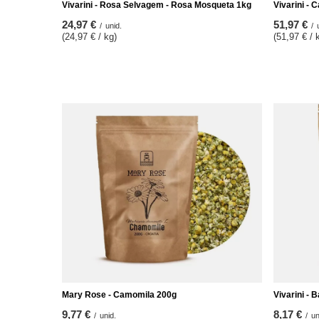
Vivarini - Rosa Selvagem - Rosa Mosqueta 1kg
Vivarini - 
24,97 €
51,97 €
/
unid.
/
(24,97 € / kg)
(51,97 € / 
Mary Rose - Camomila 200g
Vivarini - 
9,77 €
8,17 €
/
unid.
/
un