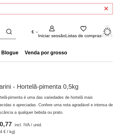
€
Iniciar sessão
Listas de compras
0,00 €
Blogue
Venda por grosso
arini - Hortelã-pimenta 0,5kg
rtelã-pimenta é uma das variedades de hortelã mais
ecidas e apreciadas. Confere uma nota agradável e intensa de
escância a qualquer bebida ou prato.
0,77
incl. IVA
/
unid.
4 € / kg)