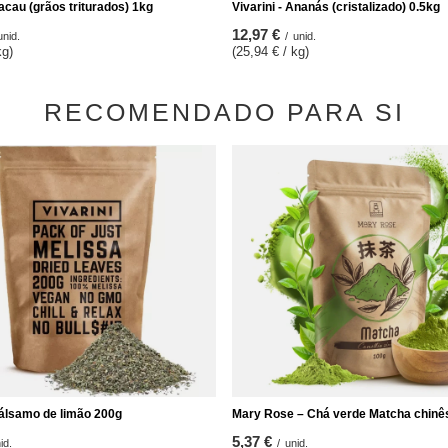
Cacau (grãos triturados) 1kg
Vivarini - Ananás (cristalizado) 0.5kg
12,97 €
unid.
/
unid.
kg)
(25,94 € / kg)
RECOMENDADO PARA SI
Bálsamo de limão 200g
Mary Rose – Chá verde Matcha chinê
5,37 €
id.
/
unid.