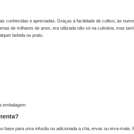
s conhecidas e apreciadas. Graças à facilidade de cultivo, às numer
enas de milhares de anos, era utilizada não só na culinária, mas ta
alquer bebida ou prato.
 na embalagem
imenta?
omo base para uma infusão ou adicionada a chá, ervas ou erva-mate. P