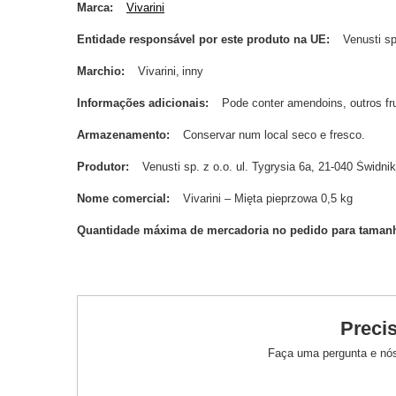
Marca
Vivarini
Entidade responsável por este produto na UE
Venusti sp
Marchio
Vivarini
inny
Informações adicionais
Pode conter amendoins, outros frut
Armazenamento
Conservar num local seco e fresco.
Produtor
Venusti sp. z o.o. ul. Tygrysia 6a, 21-040 Świ
Nome comercial
Vivarini – Mięta pieprzowa 0,5 kg
Quantidade máxima de mercadoria no pedido para taman
Preci
Faça uma pergunta e nós