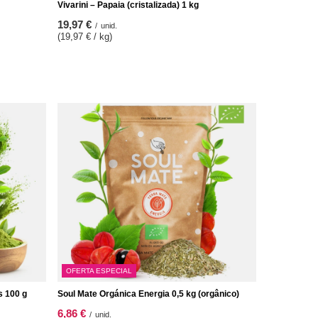
Vivarini – Papaia (cristalizada) 1 kg
19,97 €
/
unid.
(19,97 € / kg)
OFERTA ESPECIAL
s 100 g
Soul Mate Orgánica Energia 0,5 kg (orgânico)
6,86 €
/
unid.