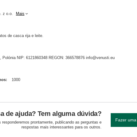
. z o.o.
Mais
os de casca rija e leite.
dnik, Polónia NIP: 6121860348 REGON: 366578876 info@venusti.eu
hos
1000
sa de ajuda? Tem alguma dúvida?
Fazer uma
 responderemos prontamente, publicando as perguntas e
respostas mais interessantes para os outros.