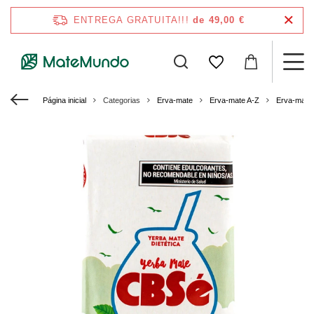
ENTREGA GRATUITA!!!
de 49,00 €
Página inicial
Categorias
Erva-mate
Erva-mate A-Z
Erva-mate