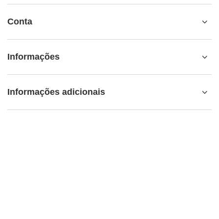
Conta
Informações
Informações adicionais
info@matemundo.pt
MateMundo.pt
,
Ostrowskiego 9/129
,
53-238
Wrocław
(Polônia)
Na loja, apresentamos os preços brutos (IVA incluído).
Taxas de IVA para os consumidores nacionais:
Portugal
.