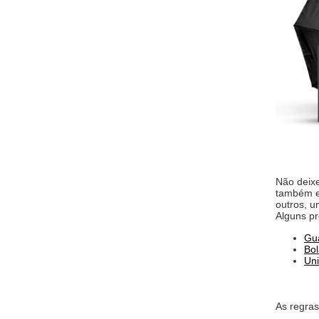
Não deixe
também es
outros, u
Alguns p
Gu
Bol
Un
As regra