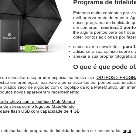
Programa de fideli
Estamos muito contentes por vis
melhor erva-mate do mundo. Ag
nosso programa de fidelidade 
em compras
, receberá 1 pont
lhe alguns pontos para os troc
obter pontos adicionais por faze
subscrever a newsletter -
para 
adicionar a sua opinião sobre o
anexar a sua própria fotografia 
O que é que pode o
 de consultar o separador especial na nossa loja:
OUTROS > PROGRA
tão em promoção, mas vale a pena trocá-los por pontos acumulados e 
m prático saco de algodão com o logótipo da loja MateMundo, um íman d
rodutos novos apareceram recentemente:
arda-chuva com o logótipo MateMundo
a de stress com o logótipo MateMundo
idade flash USB com capacidade de 4 GB
s detalhadas do programa de fidelidade podem ser encontradas
aqui
.