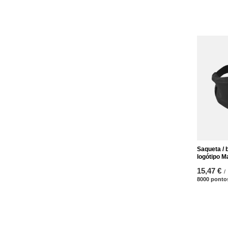
Saqueta / 
logótipo 
15,47 €
/
8000
ponto