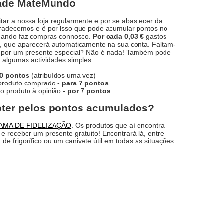
dade MateMundo
itar a nossa loja regularmente e por se abastecer da
radecemos e é por isso que pode acumular pontos no
quando faz compras connosco.
Por cada 0,03 €
gastos
o
, que aparecerá automaticamente na sua conta. Faltam-
ar por um presente especial? Não é nada! Também pode
r algumas actividades simples:
10 pontos
(atribuídos uma vez)
 produto comprado -
para 7 pontos
do produto à opinião -
por 7 pontos
bter pelos pontos acumulados?
MA DE FIDELIZAÇÃO
. Os produtos que aí encontra
receber um presente gratuito! Encontrará lá, entre
e frigorífico ou um canivete útil em todas as situações.