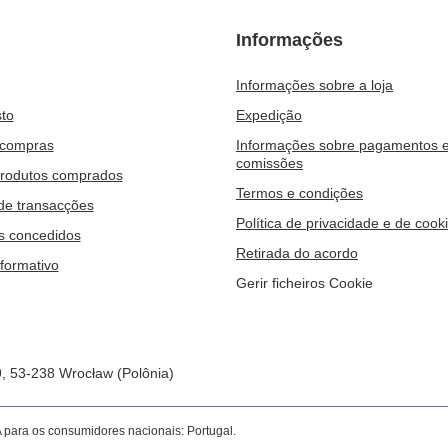
Informações
Informações sobre a loja
to
Expedição
 compras
Informações sobre pagamentos 
comissões
produtos comprados
Termos e condições
 de transacções
Política de privacidade e de cook
s concedidos
Retirada do acordo
nformativo
Gerir ficheiros Cookie
9
,
53-238
Wrocław (Polônia)
A para os consumidores nacionais:
Portugal
.