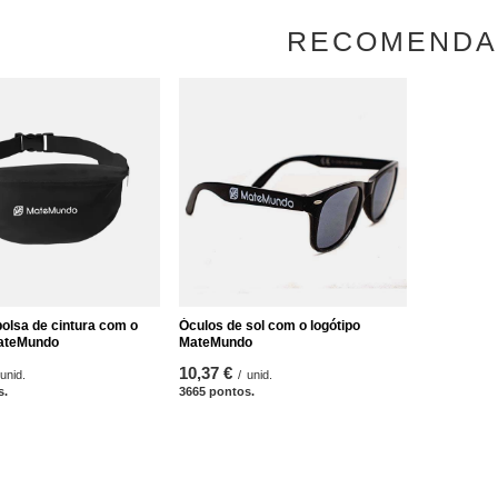
RECOMEND
bolsa de cintura com o
Óculos de sol com o logótipo
MateMundo
MateMundo
10,37 €
unid.
/
unid.
s.
3665
pontos.