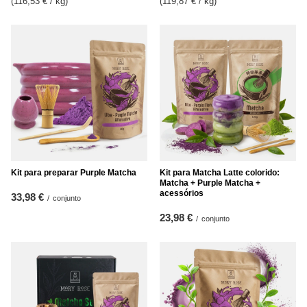
(116,53 € / kg
)
(119,87 € / kg
)
Kit para preparar Purple Matcha
Kit para Matcha Latte colorido:
Matcha + Purple Matcha +
acessórios
33,98 €
/
conjunto
23,98 €
/
conjunto