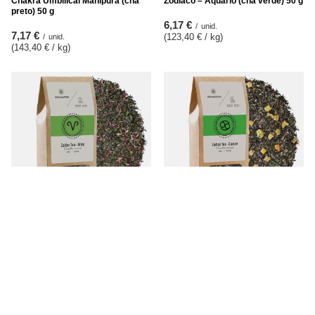
Chakra Umbilical Manipura (chá
Zodíaco – Aquário (chá verde) 50 g
preto) 50 g
6,17 €
/
unid.
7,17 €
(123,40 € / kg
)
/
unid.
(143,40 € / kg
)
Aromantra x Mary Rose – Chá do
Aromantra x Mary Rose – Chá do
Zodíaco – Áries (chá verde) 50 g
Zodíaco – Câncer (chá preto) 50 g
6,17 €
6,57 €
/
unid.
/
unid.
(123,40 € / kg
)
(131,40 € / kg
)