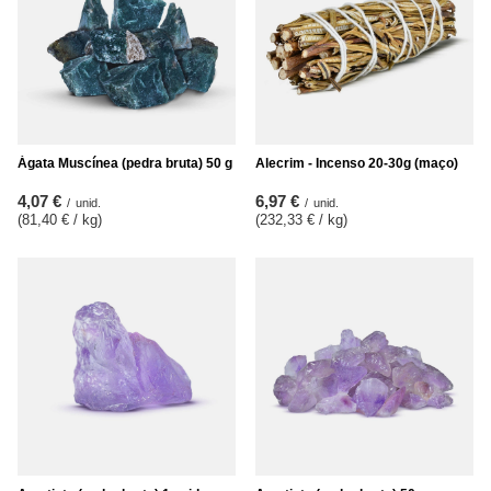
Ágata Muscínea (pedra bruta) 50 g
Alecrim - Incenso 20-30g (maço)
4,07 €
6,97 €
/
unid.
/
unid.
(81,40 € / kg
)
(232,33 € / kg
)