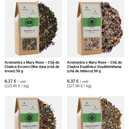
Aromantra x Mary Rose – Chá do
Aromantra x Mary Rose – Chá do
Chakra Erceiro Olho Ajna (chá de
Chakra Esplênico Svadhishthana
ervas) 50 g
(chá de hibisco) 50 g
6,17 €
6,37 €
/
unid.
/
unid.
(123,40 € / kg
)
(127,40 € / kg
)