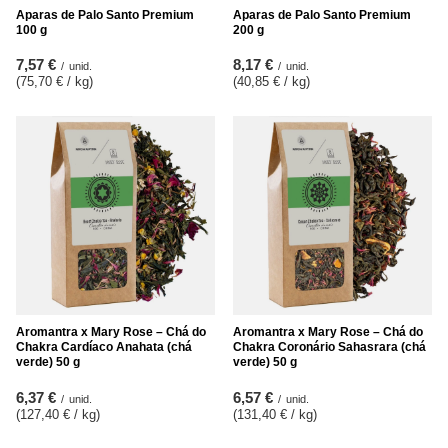
Aparas de Palo Santo Premium
Aparas de Palo Santo Premium
100 g
200 g
7,57 €
8,17 €
/
unid.
/
unid.
(75,70 € / kg
)
(40,85 € / kg
)
Aromantra x Mary Rose – Chá do
Aromantra x Mary Rose – Chá do
Chakra Cardíaco Anahata (chá
Chakra Coronário Sahasrara (chá
verde) 50 g
verde) 50 g
6,37 €
6,57 €
/
unid.
/
unid.
(127,40 € / kg
)
(131,40 € / kg
)