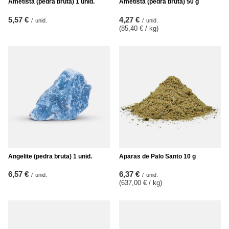
Ametista (pedra bruta) 1 unid.
Ametista (pedra bruta) 50 g
5,57 €
4,27 €
/
unid.
/
unid.
(85,40 € / kg
)
Angelite (pedra bruta) 1 unid.
Aparas de Palo Santo 10 g
6,57 €
6,37 €
/
unid.
/
unid.
(637,00 € / kg
)