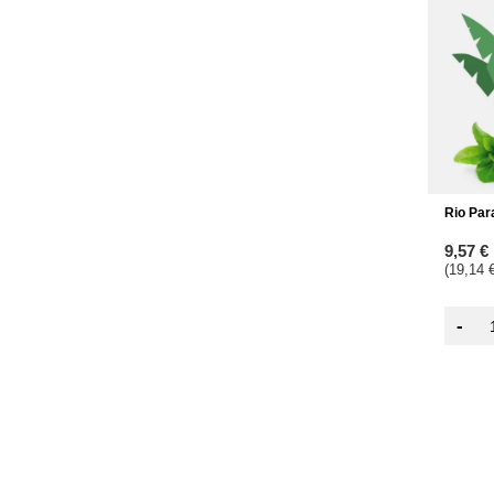
Rio Par
9,57 €
(19,14 €
-