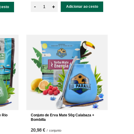
-
+
Adicionar ao cesto
cesto
 Rio
Conjuto de Erva Mate 50g Calabaza +
Bombilla
20,98 €
/
conjunto