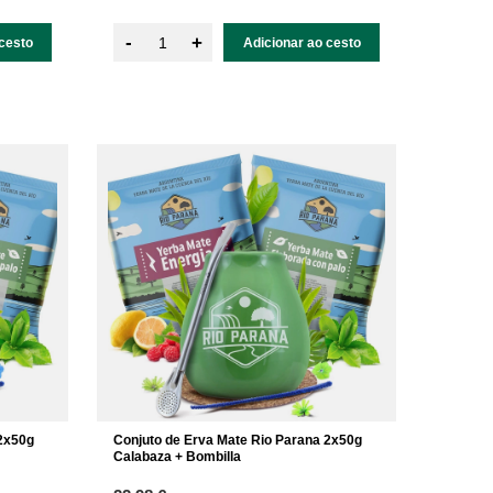
-
+
cesto
Adicionar ao cesto
 2x50g
Conjuto de Erva Mate Rio Parana 2x50g
Calabaza + Bombilla