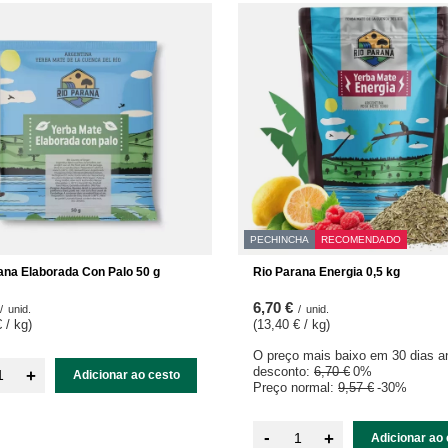
PECHINCHA
RECOMENDADO
ana Elaborada Con Palo 50 g
Rio Parana Energia 0,5 kg
6,70 €
/
unid.
/
unid.
 / kg
)
(13,40 € / kg
)
O preço mais baixo em 30 dias a
desconto:
6,70 €
0%
+
Adicionar ao cesto
Preço normal:
9,57 €
-30%
-
+
Adicionar ao 