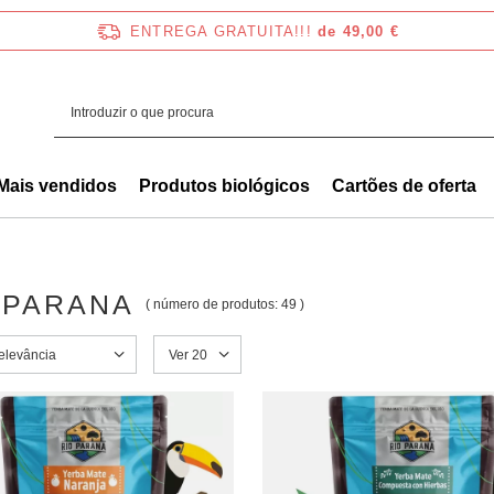
ENTREGA GRATUITA!!!
de 49,00 €
Mais vendidos
Produtos biológicos
Cartões de oferta
 PARANA
( número de produtos:
49
)
a ordenação
elevância
Alterar o número de produtos apresentados
Ver 20