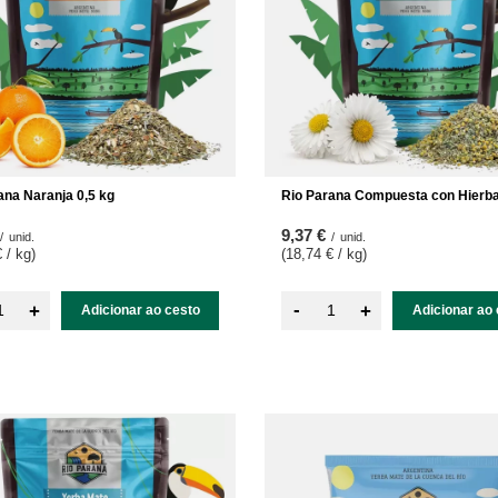
ana Naranja 0,5 kg
Rio Parana Compuesta con Hierba
9,37 €
/
unid.
/
unid.
 / kg
)
(18,74 € / kg
)
-
+
+
Adicionar ao cesto
Adicionar ao 