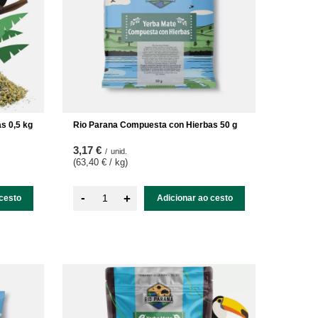
s 0,5 kg
Rio Parana Compuesta con Hierbas 50 g
3,17 €
/
unid.
(63,40 € / kg
)
-
+
cesto
Adicionar ao cesto