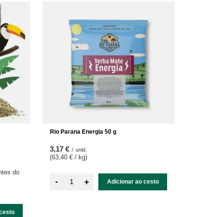
Rio Parana Energia 50 g
3,17 €
/
unid.
(63,40 € / kg
)
ntes do
-
+
Adicionar ao cesto
cesto