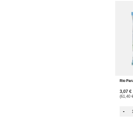
Rio Par
3,07 €
(61,40 €
-