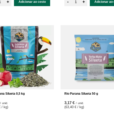
-
+
+
Adicionar ao cesto
Adicionar ao 
ana Silueta 0,5 kg
Rio Parana Silueta 50 g
3,17 €
/
unid.
/
unid.
 / kg
)
(63,40 € / kg
)