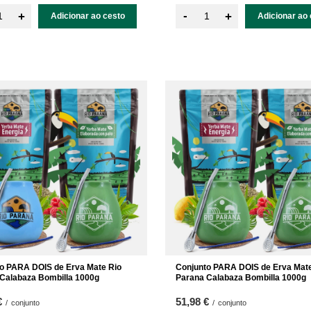
-
+
+
Adicionar ao cesto
Adicionar ao 
o PARA DOIS de Erva Mate Rio
Conjunto PARA DOIS de Erva Mate
Calabaza Bombilla 1000g
Parana Calabaza Bombilla 1000g
€
51,98 €
/
conjunto
/
conjunto