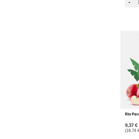
-
Rio Par
9,37 €
(18,74 €