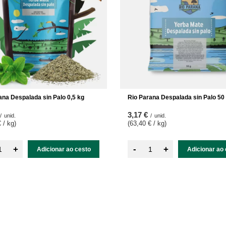
ana Despalada sin Palo 0,5 kg
Rio Parana Despalada sin Palo 50
3,17 €
/
unid.
/
unid.
 / kg
)
(63,40 € / kg
)
-
+
+
Adicionar ao cesto
Adicionar ao 