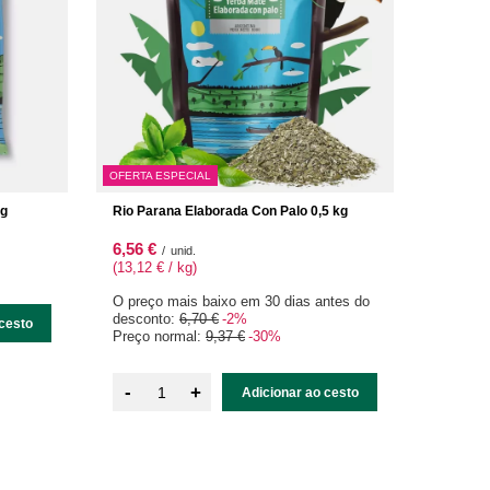
OFERTA ESPECIAL
 g
Rio Parana Elaborada Con Palo 0,5 kg
6,56 €
/
unid.
(13,12 € / kg
)
O preço mais baixo em 30 dias antes do
desconto:
6,70 €
-2%
cesto
Preço normal:
9,37 €
-30%
-
+
Adicionar ao cesto