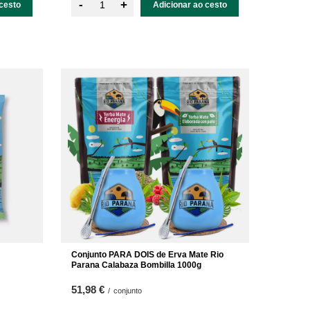
-
+
cesto
Adicionar ao cesto
Conjunto PARA DOIS de Erva Mate Rio
Parana Calabaza Bombilla 1000g
51,98 €
/
conjunto