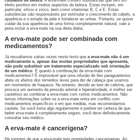
cuidados de beleza
. A erva-mate contém substâncias que têm um
efeito positivo em muitos aspectos da beleza. Estas incluem, em
particular, silício e zinco, bem como vitaminas B, C e E. Estas
substâncias são responsáveis por estimular o crescimento do cabelo, a
aparência e o estado da pele e fortalecer as unhas. Portanto, se quiser
cuidar da sua aparência de uma forma completamente natural, vale a
pena incluir a erva-mate na sua dieta diária.
A erva-mate pode ser combinada com
medicamentos?
Já ressaltamos várias vezes neste texto que
a erva-mate não é um
medicamento e, apesar das muitas propriedades que apresenta,
não pode substituir um tratamento especializado sob orientação
de um médico
. E quanto à combinação da erva-mate com
medicamentos? É improvável que uma infusão de Ilex paraguariensis
afete os efeitos dos remédios leves para dor de cabeça que usamos
em momentos de fraqueza. No entanto, devido ao teor de cafeína, que
provoca um aumento da pressão arterial e hiperatividade, é melhor ser
cauteloso ao combinar a erva-mate com certos medicamentos. Não
temos informações sobre se a erva-mate entra em conflito com
medicamentos específicos e em que medida, mas recomendamos
cautela. Se você toma algo regularmente e prefere ter certeza de que
beber erva-mate é completamente seguro, você deve definitivamente
consultar seu médico.
A erva-mate é cancerígena?
Há rumores de que a erva-mate tem propriedades cancerígenas. Ao