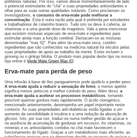
polifenóis naturais. Por isso, vamos deixar momentaneamente de lado
o potencial estimulante do "chá" e suas propriedades antioxidantes e
olhar para as suas outras qualidades notáveis. Como proclamam os
investigadores,
o consumo de erva-mate pode melhorar a
concentração
. Esta é outra razão pela qual é preferida por estudantes
e trabalhadores de colarinho branco. Tudo isto se deve à cafeína, às
vitaminas e a uma grande dose de magnésio. Vale a pena mencionar
que existem misturas especiais de erva-mate e ingredientes para
estimular ainda mais a função cerebral. Destacam-se as misturas
denominadas "mas IQ". Para além da erva-mate seca, contêm
ingredientes que são conhecidos na medicina natural há séculos pelas
suas propriedades de apoio ao trabalho da mente. Estes incluem o
ginseng ou o ginkgo biloba. O produto mais popular deste tipo na nossa
loja online é
Verde Mate Green
Mas IQ
.
Erva-mate para perda de peso
Uma infusão à base de Ilex paraguariensis pode ajudá-lo a perder peso.
A erva-mate ajuda a reduzir a sensação de fome
, e menos apetite
significa menos petiscos e melhor controlo do peso. Além disso,
a
erva-mate ajuda a acelerar os processos metabólicos
, tornando
possível queimar gordura mais rapidamente. O ácido clorogénico,
mencionado anteriormente, desempenha um papel importante neste
contexto. As suas propriedades anti-diabéticas estão ligadas a um
aumento da sensibilidade à insulina e a uma redução da absorção de
glicose. Isto, por sua vez, traduz-se numa melhor gestão do açúcar e
na ausência de acumulação de gorduras em excesso. As vitaminas, os
minerais e os antioxidantes contidos no chá mate favorecem o
funcionamento do fígado. Graças a um metabolismo mais eficiente, as
substâncias nocivas que se depositam devido ao excesso de açúcar e