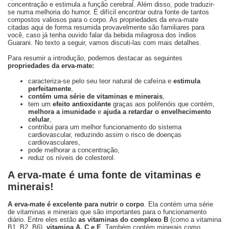
concentração e estimula a função cerebral. Além disso, pode traduzir-
se numa melhoria do humor. É difícil encontrar outra fonte de tantos
compostos valiosos para o corpo. As propriedades da erva-mate
citadas aqui de forma resumida provavelmente são familiares para
você, caso já tenha ouvido falar da bebida milagrosa dos índios
Guarani. No texto a seguir, vamos discuti-las com mais detalhes.
Para resumir a introdução, podemos destacar as seguintes
propriedades da erva-mate:
caracteriza-se pelo seu teor natural de cafeína e
estimula
perfeitamente
,
contém uma série de vitaminas e minerais
,
tem um
efeito antioxidante
graças aos polifenóis que contém,
melhora a imunidade
e
ajuda a retardar o envelhecimento
celular
,
contribui para um melhor funcionamento do sistema
cardiovascular, reduzindo assim o risco de doenças
cardiovasculares,
pode melhorar a concentração,
reduz os níveis de colesterol.
A erva-mate é uma fonte de vitaminas e
minerais!
A erva-mate é excelente para nutrir o corpo
. Ela contém uma série
de vitaminas e minerais que são importantes para o funcionamento
diário. Entre eles estão
as vitaminas do complexo B
(como a vitamina
B1, B2, B6),
vitamina A, C e E
. Também contém minerais como