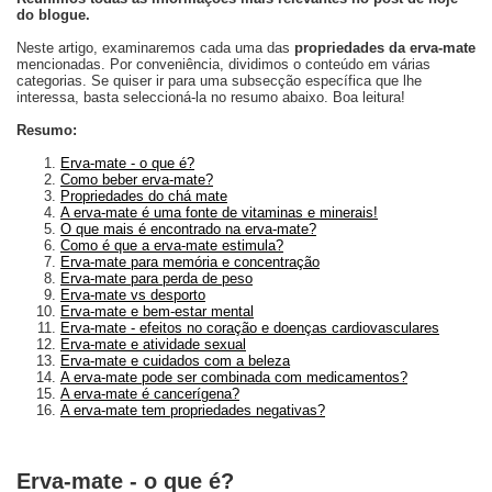
do blogue.
Neste artigo, examinaremos cada uma das
propriedades da erva-mate
mencionadas. Por conveniência, dividimos o conteúdo em várias
categorias. Se quiser ir para uma subsecção específica que lhe
interessa, basta seleccioná-la no resumo abaixo. Boa leitura!
Resumo:
Erva-mate - o que é?
Como beber erva-mate?
Propriedades do chá mate
A erva-mate é uma fonte de vitaminas e minerais!
O que mais é encontrado na erva-mate?
Como é que a erva-mate estimula?
Erva-mate para memória e concentração
Erva-mate para perda de peso
Erva-mate vs desporto
Erva-mate e bem-estar mental
Erva-mate - efeitos no coração e doenças cardiovasculares
Erva-mate e atividade sexual
Erva-mate e cuidados com a beleza
A erva-mate pode ser combinada com medicamentos?
A erva-mate é cancerígena?
A erva-mate tem propriedades negativas?
Erva-mate - o que é?