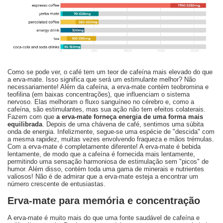
Como se pode ver, o café tem um teor de cafeína mais elevado do que
a erva-mate. Isso significa que será um estimulante melhor? Não
necessariamente! Além da cafeína, a erva-mate contém teobromina e
teofilina (em baixas concentrações), que influenciam o sistema
nervoso. Elas melhoram o fluxo sanguíneo no cérebro e, como a
cafeína, são estimulantes, mas sua ação não tem efeitos colaterais.
Fazem com que
a erva-mate forneça energia de uma forma mais
equilibrada
. Depois de uma chávena de café, sentimos uma súbita
onda de energia. Infelizmente, segue-se uma espécie de "descida" com
a mesma rapidez, muitas vezes envolvendo fraqueza e mãos trémulas.
Com a erva-mate é completamente diferente! A erva-mate é bebida
lentamente, de modo que a cafeína é fornecida mais lentamente,
permitindo uma sensação harmoniosa de estimulação sem "picos" de
humor. Além disso, contém toda uma gama de minerais e nutrientes
valiosos! Não é de admirar que a erva-mate esteja a encontrar um
número crescente de entusiastas.
Erva-mate para memória e concentração
A erva-mate é muito mais do que uma fonte saudável de cafeína e