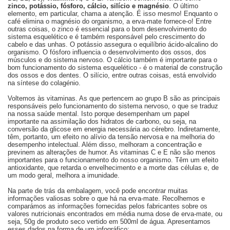
zinco, potássio, fósforo, cálcio, silício e magnésio
. O último
elemento, em particular, chama a atenção. É isso mesmo! Enquanto o
café elimina o magnésio do organismo, a erva-mate fornece-o! Entre
outras coisas, o zinco é essencial para o bom desenvolvimento do
sistema esquelético e é também responsável pelo crescimento do
cabelo e das unhas. O potássio assegura o equilíbrio ácido-alcalino do
organismo. O fósforo influencia o desenvolvimento dos ossos, dos
músculos e do sistema nervoso. O cálcio também é importante para o
bom funcionamento do sistema esquelético - é o material de construção
dos ossos e dos dentes. O silício, entre outras coisas, está envolvido
na síntese do colagénio.
Voltemos às vitaminas. As que pertencem ao grupo B são as principais
responsáveis pelo funcionamento do sistema nervoso, o que se traduz
na nossa saúde mental. Isto porque desempenham um papel
importante na assimilação dos hidratos de carbono, ou seja, na
conversão da glicose em energia necessária ao cérebro. Indiretamente,
têm, portanto, um efeito no alívio da tensão nervosa e na melhoria do
desempenho intelectual. Além disso, melhoram a concentração e
previnem as alterações de humor. As vitaminas C e E não são menos
importantes para o funcionamento do nosso organismo. Têm um efeito
antioxidante, que retarda o envelhecimento e a morte das células e, de
um modo geral, melhora a imunidade.
Na parte de trás da embalagem, você pode encontrar muitas
informações valiosas sobre o que há na erva-mate. Recolhemos e
comparámos as informações fornecidas pelos fabricantes sobre os
valores nutricionais encontrados em média numa dose de erva-mate, ou
seja, 50g de produto seco vertido em 500ml de água. Apresentamos
esses dados na forma de um infográfico: