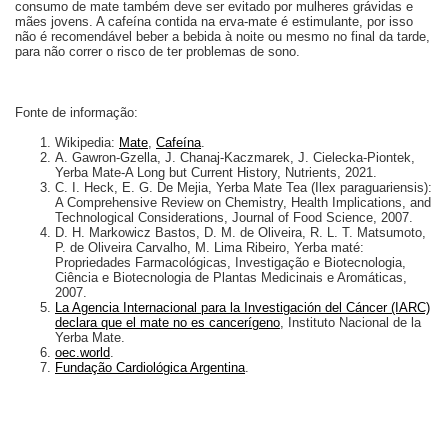
consumo de mate também deve ser evitado por mulheres grávidas e
mães jovens. A cafeína contida na erva-mate é estimulante, por isso
não é recomendável beber a bebida à noite ou mesmo no final da tarde,
para não correr o risco de ter problemas de sono.
Fonte de informação:
Wikipedia:
Mate
,
Cafeína
.
A. Gawron-Gzella, J. Chanaj-Kaczmarek, J. Cielecka-Piontek,
Yerba Mate-A Long but Current History, Nutrients, 2021.
C. I. Heck, E. G. De Mejia, Yerba Mate Tea (Ilex paraguariensis):
A Comprehensive Review on Chemistry, Health Implications, and
Technological Considerations, Journal of Food Science, 2007.
D. H. Markowicz Bastos, D. M. de Oliveira, R. L. T. Matsumoto,
P. de Oliveira Carvalho, M. Lima Ribeiro, Yerba maté:
Propriedades Farmacológicas, Investigação e Biotecnologia,
Ciência e Biotecnologia de Plantas Medicinais e Aromáticas,
2007.
La Agencia Internacional para la Investigación del Cáncer (IARC)
declara que el mate no es cancerígeno
, Instituto Nacional de la
Yerba Mate.
oec.world
.
Fundação Cardiológica Argentina
.