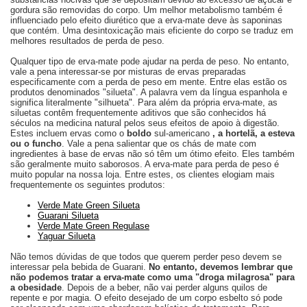
gordura são removidas do corpo. Um melhor metabolismo também é
influenciado pelo efeito diurético que a erva-mate deve às saponinas
que contém. Uma desintoxicação mais eficiente do corpo se traduz em
melhores resultados de perda de peso.
Qualquer tipo de erva-mate pode ajudar na perda de peso. No entanto,
vale a pena interessar-se por misturas de ervas preparadas
especificamente com a perda de peso em mente. Entre elas estão os
produtos denominados "silueta". A palavra vem da língua espanhola e
significa literalmente "silhueta". Para além da própria erva-mate, as
siluetas contêm frequentemente aditivos que são conhecidos há
séculos na medicina natural pelos seus efeitos de apoio à digestão.
Estes incluem ervas como o
boldo
sul-americano
, a hortelã, a esteva
ou o funcho
. Vale a pena salientar que os chás de mate com
ingredientes à base de ervas não só têm um ótimo efeito. Eles também
são geralmente muito saborosos. A erva-mate para perda de peso é
muito popular na nossa loja. Entre estes, os clientes elogiam mais
frequentemente os seguintes produtos:
Verde Mate Green
Silueta
Guarani Silueta
Verde Mate Green
Regulase
Yaguar Silueta
Não temos dúvidas de que todos que querem perder peso devem se
interessar pela bebida de Guarani.
No entanto, devemos lembrar que
não podemos tratar a erva-mate como uma "droga milagrosa" para
a obesidade
. Depois de a beber, não vai perder alguns quilos de
repente e por magia. O efeito desejado de um corpo esbelto só pode