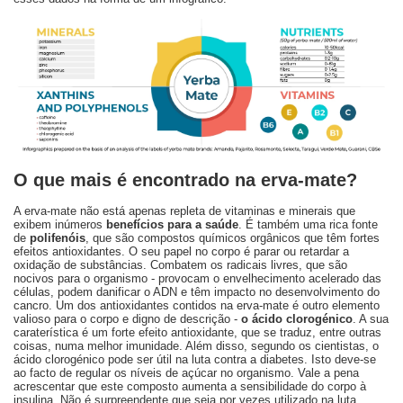
O que mais é encontrado na erva-mate?
A erva-mate não está apenas repleta de vitaminas e minerais que
exibem inúmeros
benefícios para a saúde
. É também uma rica fonte
de
polifenóis
, que são compostos químicos orgânicos que têm fortes
efeitos antioxidantes. O seu papel no corpo é parar ou retardar a
oxidação de substâncias. Combatem os radicais livres, que são
nocivos para o organismo - provocam o envelhecimento acelerado das
células, podem danificar o ADN e têm impacto no desenvolvimento do
cancro. Um dos antioxidantes contidos na erva-mate é outro elemento
valioso para o corpo e digno de descrição -
o ácido clorogénico
. A sua
caraterística é um forte efeito antioxidante, que se traduz, entre outras
coisas, numa melhor imunidade. Além disso, segundo os cientistas, o
ácido clorogénico pode ser útil na luta contra a diabetes. Isto deve-se
ao facto de regular os níveis de açúcar no organismo. Vale a pena
acrescentar que este composto aumenta a sensibilidade do corpo à
insulina. Não é surpreendente que seja por vezes utilizado na luta