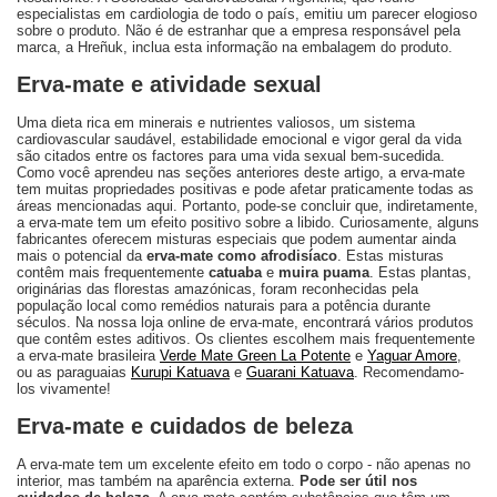
especialistas em cardiologia de todo o país, emitiu um parecer elogioso
sobre o produto. Não é de estranhar que a empresa responsável pela
marca, a Hreñuk, inclua esta informação na embalagem do produto.
Erva-mate e atividade sexual
Uma dieta rica em minerais e nutrientes valiosos, um sistema
cardiovascular saudável, estabilidade emocional e vigor geral da vida
são citados entre os factores para uma vida sexual bem-sucedida.
Como você aprendeu nas seções anteriores deste artigo, a erva-mate
tem muitas propriedades positivas e pode afetar praticamente todas as
áreas mencionadas aqui. Portanto, pode-se concluir que, indiretamente,
a erva-mate tem um efeito positivo sobre a libido. Curiosamente, alguns
fabricantes oferecem misturas especiais que podem aumentar ainda
mais o potencial da
erva-mate como afrodisíaco
. Estas misturas
contêm mais frequentemente
catuaba
e
muira puama
. Estas plantas,
originárias das florestas amazónicas, foram reconhecidas pela
população local como remédios naturais para a potência durante
séculos. Na nossa loja online de erva-mate, encontrará vários produtos
que contêm estes aditivos. Os clientes escolhem mais frequentemente
a erva-mate brasileira
Verde Mate Green
La Potente
e
Yaguar Amore
,
ou as paraguaias
Kurupi Katuava
e
Guarani Katuava
. Recomendamo-
los vivamente!
Erva-mate e cuidados de beleza
A erva-mate tem um excelente efeito em todo o corpo - não apenas no
interior, mas também na aparência externa.
Pode ser útil nos