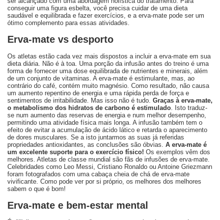
ser alcançado com uma abordagem holística do tratamento. Para
conseguir uma figura esbelta, você precisa cuidar de uma dieta
saudável e equilibrada e fazer exercícios, e a erva-mate pode ser um
ótimo complemento para essas atividades.
Erva-mate vs desporto
Os atletas estão cada vez mais dispostos a incluir a erva-mate em sua
dieta diária. Não é à toa. Uma porção da infusão antes do treino é uma
forma de fornecer uma dose equilibrada de nutrientes e minerais, além
de um conjunto de vitaminas. A erva-mate é estimulante, mas, ao
contrário do café, contém muito magnésio. Como resultado, não causa
um aumento repentino de energia e uma rápida perda de força e
sentimentos de irritabilidade. Mas isso não é tudo.
Graças à erva-mate,
o metabolismo dos hidratos de carbono é estimulado
. Isto traduz-
se num aumento das reservas de energia e num melhor desempenho,
permitindo uma atividade física mais longa. A infusão também tem o
efeito de evitar a acumulação de ácido lático e retarda o aparecimento
de dores musculares. Se a isto juntarmos as suas já referidas
propriedades antioxidantes, as conclusões são óbvias.
A erva-mate é
um excelente suporte para o exercício físico!
Os exemplos vêm dos
melhores. Atletas de classe mundial são fãs de infusões de erva-mate.
Celebridades como Leo Messi, Cristiano Ronaldo ou Antoine Griezmann
foram fotografados com uma cabaça cheia de chá de erva-mate
vivificante. Como pode ver por si próprio, os melhores dos melhores
sabem o que é bom!
Erva-mate e bem-estar mental