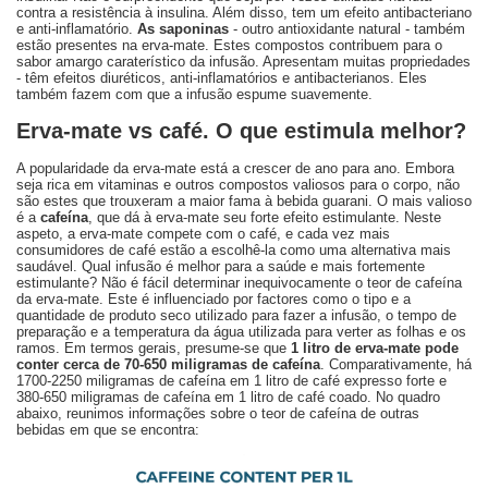
contra a resistência à insulina. Além disso, tem um efeito antibacteriano
e anti-inflamatório.
As saponinas
- outro antioxidante natural - também
estão presentes na erva-mate. Estes compostos contribuem para o
sabor amargo caraterístico da infusão. Apresentam muitas propriedades
- têm efeitos diuréticos, anti-inflamatórios e antibacterianos. Eles
também fazem com que a infusão espume suavemente.
Erva-mate vs café. O que estimula melhor?
A popularidade da erva-mate está a crescer de ano para ano. Embora
seja rica em vitaminas e outros compostos valiosos para o corpo, não
são estes que trouxeram a maior fama à bebida guarani. O mais valioso
é a
cafeína
, que dá à erva-mate seu forte efeito estimulante. Neste
aspeto, a erva-mate compete com o café, e cada vez mais
consumidores de café estão a escolhê-la como uma alternativa mais
saudável. Qual infusão é melhor para a saúde e mais fortemente
estimulante? Não é fácil determinar inequivocamente o teor de cafeína
da erva-mate. Este é influenciado por factores como o tipo e a
quantidade de produto seco utilizado para fazer a infusão, o tempo de
preparação e a temperatura da água utilizada para verter as folhas e os
ramos. Em termos gerais, presume-se que
1 litro de erva-mate pode
conter cerca de 70-650 miligramas de cafeína
. Comparativamente, há
1700-2250 miligramas de cafeína em 1 litro de café expresso forte e
380-650 miligramas de cafeína em 1 litro de café coado. No quadro
abaixo, reunimos informações sobre o teor de cafeína de outras
bebidas em que se encontra: