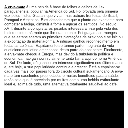
A erva-mate
é uma bebida à base de folhas e galhos de Ilex
paraguariensis, popular na América do Sul. Foi provada pela primeira
vez pelos índios Guarani que viviam nas actuais fronteiras do Brasil,
Paraguai e Argentina. Eles descobriram que a planta era excelente para
combater a fadiga, diminuir a fome e aguçar os sentidos. No século
XVII, durante a conquista, os jesuítas interessaram-se pela vida dos
índios e pelo chá mate que lhe era inerente. Foi graças aos monges
que se estabeleceram as primeiras plantações de azevinho e se iniciou
a exportação da matéria-prima. A infusão ganhou reconhecimento em
todas as colónias. Rapidamente se tornou parte integrante da vida
quotidiana dos latino-americanos desta parte do continente. Finalmente,
a erva-mate chegou à Europa, mas devido à turbulência política e
económica, não ganhou inicialmente tanta fama aqui como na América
do Sul. De facto, só ganhou um interesse significativo nos últimos anos
e, até hoje, a sua popularidade continua a crescer. Está a espalhar-se
cada vez mais por países fora do círculo cultural sul-americano. A erva-
mate tem excelentes propriedades e muitos benefícios para a saúde,
razão pela qual é apreciada por muitos como uma bebida estimulante
ideal e, acima de tudo, uma alternativa totalmente saudável ao café.