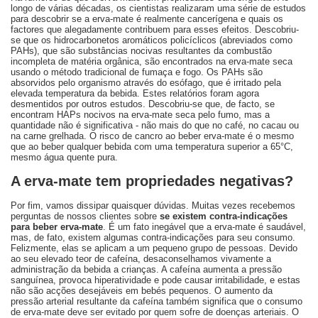
longo de várias décadas, os cientistas realizaram uma série de estudos
para descobrir se a erva-mate é realmente cancerígena e quais os
factores que alegadamente contribuem para esses efeitos. Descobriu-
se que os hidrocarbonetos aromáticos policíclicos (abreviados como
PAHs), que são substâncias nocivas resultantes da combustão
incompleta de matéria orgânica, são encontrados na erva-mate seca
usando o método tradicional de fumaça e fogo. Os PAHs são
absorvidos pelo organismo através do esófago, que é irritado pela
elevada temperatura da bebida. Estes relatórios foram agora
desmentidos por outros estudos. Descobriu-se que, de facto, se
encontram HAPs nocivos na erva-mate seca pelo fumo, mas a
quantidade não é significativa - não mais do que no café, no cacau ou
na carne grelhada. O risco de cancro ao beber erva-mate é o mesmo
que ao beber qualquer bebida com uma temperatura superior a 65°C,
mesmo água quente pura.
A erva-mate tem propriedades negativas?
Por fim, vamos dissipar quaisquer dúvidas. Muitas vezes recebemos
perguntas de nossos clientes sobre
se existem contra-indicações
para beber erva-mate
. É um fato inegável que a erva-mate é saudável,
mas, de fato, existem algumas contra-indicações para seu consumo.
Felizmente, elas se aplicam a um pequeno grupo de pessoas. Devido
ao seu elevado teor de cafeína, desaconselhamos vivamente a
administração da bebida a crianças. A cafeína aumenta a pressão
sanguínea, provoca hiperatividade e pode causar irritabilidade, e estas
não são acções desejáveis em bebés pequenos. O aumento da
pressão arterial resultante da cafeína também significa que o consumo
de erva-mate deve ser evitado por quem sofre de doenças arteriais. O