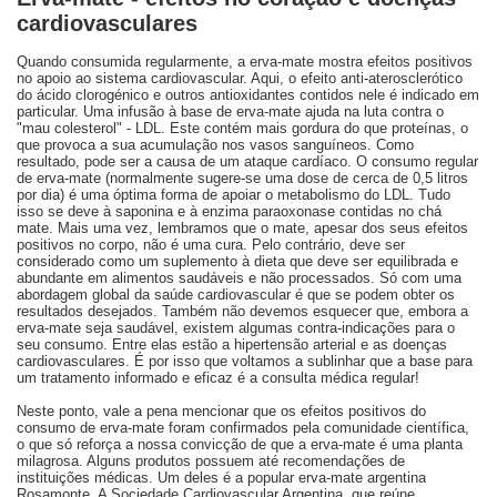
cardiovasculares
Quando consumida regularmente, a erva-mate mostra efeitos positivos
no apoio ao sistema cardiovascular. Aqui, o efeito anti-aterosclerótico
do ácido clorogénico e outros antioxidantes contidos nele é indicado em
particular. Uma infusão à base de erva-mate ajuda na luta contra o
"mau colesterol" - LDL. Este contém mais gordura do que proteínas, o
que provoca a sua acumulação nos vasos sanguíneos. Como
resultado, pode ser a causa de um ataque cardíaco. O consumo regular
de erva-mate (normalmente sugere-se uma dose de cerca de 0,5 litros
por dia) é uma óptima forma de apoiar o metabolismo do LDL. Tudo
isso se deve à saponina e à enzima paraoxonase contidas no chá
mate. Mais uma vez, lembramos que o mate, apesar dos seus efeitos
positivos no corpo, não é uma cura. Pelo contrário, deve ser
considerado como um suplemento à dieta que deve ser equilibrada e
abundante em alimentos saudáveis e não processados. Só com uma
abordagem global da saúde cardiovascular é que se podem obter os
resultados desejados. Também não devemos esquecer que, embora a
erva-mate seja saudável, existem algumas contra-indicações para o
seu consumo. Entre elas estão a hipertensão arterial e as doenças
cardiovasculares. É por isso que voltamos a sublinhar que a base para
um tratamento informado e eficaz é a consulta médica regular!
Neste ponto, vale a pena mencionar que os efeitos positivos do
consumo de erva-mate foram confirmados pela comunidade científica,
o que só reforça a nossa convicção de que a erva-mate é uma planta
milagrosa. Alguns produtos possuem até recomendações de
instituições médicas. Um deles é a popular erva-mate argentina
Rosamonte. A Sociedade Cardiovascular Argentina, que reúne