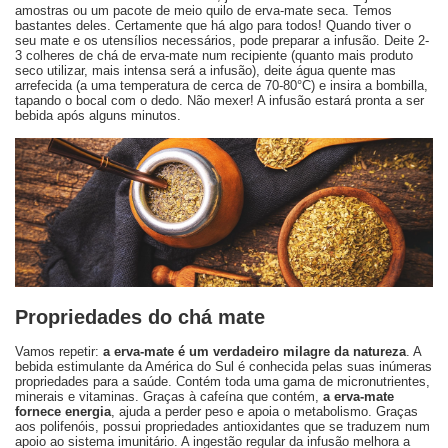
amostras ou um pacote de meio quilo de erva-mate seca. Temos
bastantes deles. Certamente que há algo para todos! Quando tiver o
seu mate e os utensílios necessários, pode preparar a infusão. Deite 2-
3 colheres de chá de erva-mate num recipiente (quanto mais produto
seco utilizar, mais intensa será a infusão), deite água quente mas
arrefecida (a uma temperatura de cerca de 70-80°C) e insira a bombilla,
tapando o bocal com o dedo. Não mexer! A infusão estará pronta a ser
bebida após alguns minutos.
Propriedades do chá mate
Vamos repetir:
a erva-mate é um verdadeiro milagre da natureza
. A
bebida estimulante da América do Sul é conhecida pelas suas inúmeras
propriedades para a saúde. Contém toda uma gama de micronutrientes,
minerais e vitaminas. Graças à cafeína que contém,
a erva-mate
fornece energia
, ajuda a perder peso e apoia o metabolismo. Graças
aos polifenóis, possui propriedades antioxidantes que se traduzem num
apoio ao sistema imunitário. A ingestão regular da infusão melhora a