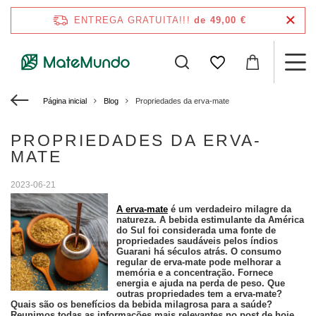
ENTREGA GRATUITA!!!
de 49,00 €
Página inicial
Blog
Propriedades da erva-mate
PROPRIEDADES DA ERVA-
MATE
2023-06-21
A erva-mate
é um verdadeiro milagre da
natureza. A bebida estimulante da América
do Sul foi considerada uma fonte de
propriedades saudáveis pelos índios
Guarani há séculos atrás. O consumo
regular de erva-mate pode melhorar a
memória e a concentração. Fornece
energia e ajuda na perda de peso. Que
outras propriedades tem a erva-mate?
Quais são os benefícios da bebida milagrosa para a saúde?
Reunimos todas as informações mais relevantes no post de hoje