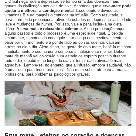
É difícil negar que a depressão se tornou uma das doenças mais
graves da civilização nos dias de hoje. Acontece que
a erva-mate pode
ajudar a melhorar a condição mental
. Esse efeito é devido às
vitaminas B e ao magnésio contidos na infusão. Como resultado, a
erva-mate pode proporcionar alívio de estados de depressão, ansiedade
leve e mudanças de humor. Por isso, vale a pena incluí-la na dieta
diária.
A erva-mate é relaxante e calmante
. A sua preparação requer
alguns passos e todo o processo é uma espécie de ritual. É bebida
lentamente, saboreando cada gole. Isto obriga-nos inevitavelmente a
parar por um momento e a pôr de lado as coisas que nos causam
stress no dia a dia. Além disso, se gosta de erva-mate, bebê-la melhora
imediatamente o seu humor e sente-se simplesmente melhor. Beber
mate de manhã vai colocá-lo num estado de espírito positivo durante
todo o dia, e bebê-lo ao longo do dia vai tornar cada atividade mais
agradável. Lembre-se, no entanto, que a infusão, embora saudável, não
é uma "cura para todos os males". Não é um substituto para a terapia
profissional para problemas psicológicos graves.
Erva-mate - efeitos no coração e doenças