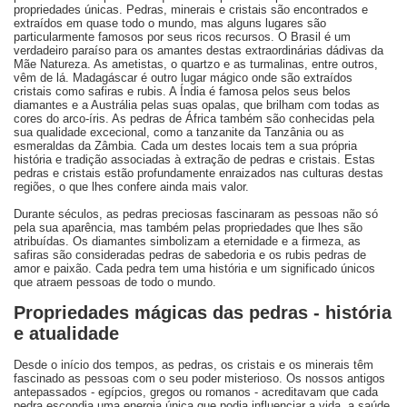
propriedades únicas. Pedras, minerais e cristais são encontrados e
extraídos em quase todo o mundo, mas alguns lugares são
particularmente famosos por seus ricos recursos. O Brasil é um
verdadeiro paraíso para os amantes destas extraordinárias dádivas da
Mãe Natureza. As ametistas, o quartzo e as turmalinas, entre outros,
vêm de lá. Madagáscar é outro lugar mágico onde são extraídos
cristais como safiras e rubis. A Índia é famosa pelos seus belos
diamantes e a Austrália pelas suas opalas, que brilham com todas as
cores do arco-íris. As pedras de África também são conhecidas pela
sua qualidade excecional, como a tanzanite da Tanzânia ou as
esmeraldas da Zâmbia. Cada um destes locais tem a sua própria
história e tradição associadas à extração de pedras e cristais. Estas
pedras e cristais estão profundamente enraizados nas culturas destas
regiões, o que lhes confere ainda mais valor.
Durante séculos, as pedras preciosas fascinaram as pessoas não só
pela sua aparência, mas também pelas propriedades que lhes são
atribuídas. Os diamantes simbolizam a eternidade e a firmeza, as
safiras são consideradas pedras de sabedoria e os rubis pedras de
amor e paixão. Cada pedra tem uma história e um significado únicos
que atraem pessoas de todo o mundo.
Propriedades mágicas das pedras - história
e atualidade
Desde o início dos tempos, as pedras, os cristais e os minerais têm
fascinado as pessoas com o seu poder misterioso. Os nossos antigos
antepassados - egípcios, gregos ou romanos - acreditavam que cada
pedra escondia uma energia única que podia influenciar a vida, a saúde