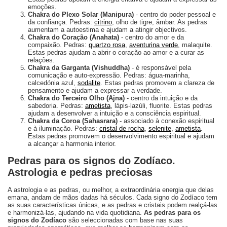
emoções.
Chakra do Plexo Solar (Manipura)
- centro do poder pessoal e
da confiança. Pedras:
citrino
, olho de tigre, âmbar. As pedras
aumentam a autoestima e ajudam a atingir objectivos.
Chakra do Coração (Anahata)
- centro do amor e da
compaixão. Pedras:
quartzo rosa
,
aventurina verde
, malaquite.
Estas pedras ajudam a abrir o coração ao amor e a curar as
relações.
Chakra da Garganta (Vishuddha)
- é responsável pela
comunicação e auto-expressão. Pedras: água-marinha,
calcedónia azul,
sodalite
. Estas pedras promovem a clareza de
pensamento e ajudam a expressar a verdade.
Chakra do Terceiro Olho (Ajna)
- centro da intuição e da
sabedoria. Pedras:
ametista
, lápis-lazúli, fluorite. Estas pedras
ajudam a desenvolver a intuição e a consciência espiritual.
Chakra da Coroa (Sahasrara)
- associado à conexão espiritual
e à iluminação. Pedras:
cristal de rocha
,
selenite
,
ametista
.
Estas pedras promovem o desenvolvimento espiritual e ajudam
a alcançar a harmonia interior.
Pedras para os signos do Zodíaco.
Astrologia e pedras preciosas
A astrologia e as pedras, ou melhor, a extraordinária energia que delas
emana, andam de mãos dadas há séculos. Cada signo do Zodíaco tem
as suas características únicas, e as pedras e cristais podem realçá-las
e harmonizá-las, ajudando na vida quotidiana.
As pedras para os
signos do Zodíaco
são seleccionadas com base nas suas