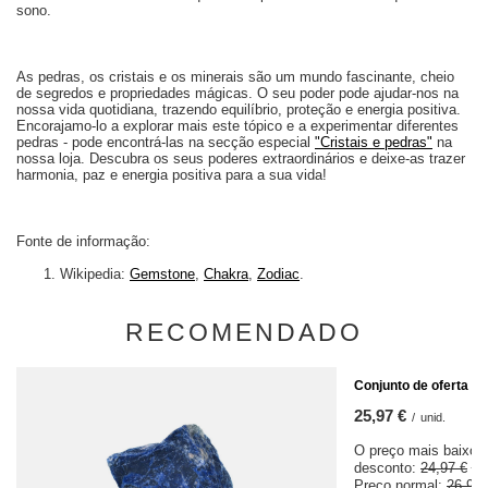
sono.
As pedras, os cristais e os minerais são um mundo fascinante, cheio
de segredos e propriedades mágicas. O seu poder pode ajudar-nos na
nossa vida quotidiana, trazendo equilíbrio, proteção e energia positiva.
Encorajamo-lo a explorar mais este tópico e a experimentar diferentes
pedras - pode encontrá-las na secção especial
"Cristais e pedras"
na
nossa loja. Descubra os seus poderes extraordinários e deixe-as trazer
harmonia, paz e energia positiva para a sua vida!
Fonte de informação:
Wikipedia:
Gemstone
,
Chakra
,
Zodiac
.
RECOMENDADO
PECHINCHA
Conjunto de oferta d
25,97 €
/
unid.
O preço mais baixo 
desconto:
24,97 €
+
Preço normal:
26,98 