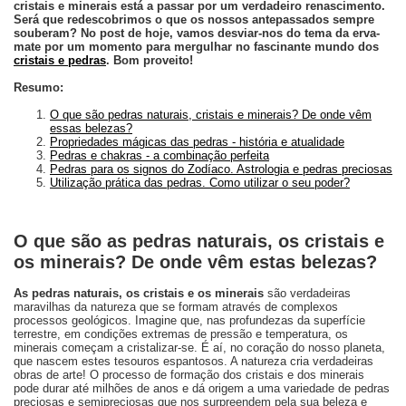
cristais e minerais está a passar por um verdadeiro renascimento.
Será que redescobrimos o que os nossos antepassados sempre
souberam? No post de hoje, vamos desviar-nos do tema da erva-
mate por um momento para mergulhar no fascinante mundo dos
cristais e pedras
. Bom proveito!
Resumo:
O que são pedras naturais, cristais e minerais? De onde vêm
essas belezas?
Propriedades mágicas das pedras - história e atualidade
Pedras e chakras - a combinação perfeita
Pedras para os signos do Zodíaco. Astrologia e pedras preciosas
Utilização prática das pedras. Como utilizar o seu poder?
O que são as pedras naturais, os cristais e
os minerais? De onde vêm estas belezas?
As pedras naturais, os cristais e os minerais
são verdadeiras
maravilhas da natureza que se formam através de complexos
processos geológicos. Imagine que, nas profundezas da superfície
terrestre, em condições extremas de pressão e temperatura, os
minerais começam a cristalizar-se. É aí, no coração do nosso planeta,
que nascem estes tesouros espantosos. A natureza cria verdadeiras
obras de arte! O processo de formação dos cristais e dos minerais
pode durar até milhões de anos e dá origem a uma variedade de pedras
preciosas e semipreciosas que nos surpreendem pela sua beleza e