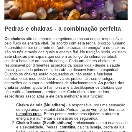
Pedras e chakras - a combinação perfeita
Os chakras
são os centros energéticos do nosso corpo, responsáveis
pelo fluxo da energia vital. De acordo com esta teoria, o corpo humano
é constituído por uma rede de "auto-estradas de energia" e os chakras
são os nós através dos quais a energia flui. Na tradição hindu, existem
sete chakras principais
que correm ao longo da coluna vertebral,
desde a base até ao topo da cabeça. Cada um destes chakras é
responsável por diferentes aspectos da nossa vida - desde a saúde
física, passando pelas emoções até ao desenvolvimento espiritual.
Quando os chakras estão bloqueados ou não estão a funcionar
corretamente, isso pode levar a vários problemas, como fadiga,
alterações de humor ou problemas de relacionamento.
As pedras dos
chakras
podem ajudar a harmonizar e a desbloquear os chakras que
não estão a funcionar corretamente. Cada chakra tem pedras
específicas associadas a ele para melhorar a sua função:
Chakra da raiz (Muladhara)
- é responsável por uma sensação
de segurança e estabilidade. Pedras:
jaspe vermelho
, hematite,
turmalina preta
. Estas pedras protectoras ajudam a aterrar a
energia e a aumentar a sensação de segurança.
Chakra Sacral (Svadhishthana)
- relacionado com a criatividade
e a sexualidade. Pedras:
cornalina
, calcita laranja, pedra da lua.
Estas pedras apoiam a energia criativa e ajudam a expressar as