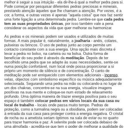
melhor é seguir a sua intuição - ela dir-lhe-á qual a melhor pedra para si.
Pode começar por pesquisar diferentes pedras preciosas e minerais,
prestando atenção àqueles que lhe chamam a atenção. Por vezes, é a
cor, a forma, e outras vezes é apenas "aquela coisa" que nos faz sentir
uma forte ligação a uma determinada pedra. Lembre-se que
cada pedra
tem as suas propriedades únicas
, por isso também vale a pena
considerar os aspectos da vida que quer melhorar ou harmonizar.
As pedras e os minerais podem ser usados e utilizados de muitas
formas. A mais popular é, naturalmente, a
joalharia
- anéis, colares,
pulseiras ou brincos. O uso de pedras junto ao corpo permite um
contacto constante com a sua energia. Uma opção mais discreta é
levar a pedra no bolso, na carteira ou na bolsa. Outra forma de
beneficiar do seu poder é através da
meditação
. Depois de ter
escolhido uma pedra que se adapte às suas necessidades, sente-se
numa posição confortável, num local onde possa proporcionar a si
próprio um momento de silêncio e de concentração. O canto de
meditação pode ser enriquecido com elementos adicionais -
incenso
,
velas, objectos com simbolismo específico ou música adequadamente
selecionada. Segurando uma pedra na mão ou colocando-a no lugar de
um dos chakras, concentre-se na sua energia, visualize imagens
positivas na sua mente e coloque-se num estado de relaxamento
profundo. Uma óptima maneira de trazer energia positiva para o seu
espaço é também
colocar pedras em vários locais da sua casa ou
local de trabalho
- locais onde passa muito tempo. Pedras de
proteção, como a turmalina negra ou a obsidiana, podem ser colocadas
à entrada da sua casa para proteger contra a energia negativa. O cristal
de rocha ou a ametista seriam óptimos na sala de estar ou no quarto
para trazer harmonia e paz. A selenite pode ser colocada debaixo de
uma almofada - acredita-se que tem o poder de melhorar a qualidade do