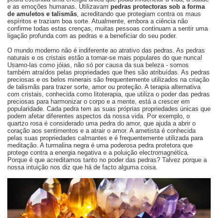
e as emoções humanas. Utilizavam
pedras protectoras sob a forma
de amuletos e talismãs
, acreditando que protegiam contra os maus
espíritos e traziam boa sorte. Atualmente, embora a ciência não
confirme todas estas crenças, muitas pessoas continuam a sentir uma
ligação profunda com as pedras e a beneficiar do seu poder.
O mundo moderno não é indiferente ao atrativo das pedras. As pedras
naturais e os cristais estão a tornar-se mais populares do que nunca!
Usamo-las como jóias, não só por causa da sua beleza - somos
também atraídos pelas propriedades que lhes são atribuídas. As pedras
preciosas e os belos minerais são frequentemente utilizados na criação
de talismãs para trazer sorte, amor ou proteção. A terapia alternativa
com cristais, conhecida como litoterapia, que utiliza o poder das pedras
preciosas para harmonizar o corpo e a mente, está a crescer em
popularidade. Cada pedra tem as suas próprias propriedades únicas que
podem afetar diferentes aspectos da nossa vida. Por exemplo, o
quartzo rosa é considerado uma pedra do amor, que ajuda a abrir o
coração aos sentimentos e a atrair o amor. A ametista é conhecida
pelas suas propriedades calmantes e é frequentemente utilizada para
meditação. A turmalina negra é uma poderosa pedra protetora que
protege contra a energia negativa e a poluição electromagnética.
Porque é que acreditamos tanto no poder das pedras? Talvez porque a
nossa intuição nos diz que há de facto alguma coisa.