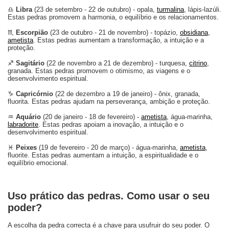
♎
Libra
(23 de setembro - 22 de outubro) - opala,
turmalina
, lápis-lazúli.
Estas pedras promovem a harmonia, o equilíbrio e os relacionamentos.
♏
Escorpião
(23 de outubro - 21 de novembro) - topázio,
obsidiana
,
ametista
. Estas pedras aumentam a transformação, a intuição e a
proteção.
♐
Sagitário
(22 de novembro a 21 de dezembro) - turquesa,
citrino
,
granada. Estas pedras promovem o otimismo, as viagens e o
desenvolvimento espiritual.
♑
Capricórnio
(22 de dezembro a 19 de janeiro) - ônix, granada,
fluorita. Estas pedras ajudam na perseverança, ambição e proteção.
♒
Aquário
(20 de janeiro - 18 de fevereiro) -
ametista
, água-marinha,
labradorite
. Estas pedras apoiam a inovação, a intuição e o
desenvolvimento espiritual.
♓
Peixes
(19 de fevereiro - 20 de março) - água-marinha,
ametista
,
fluorite. Estas pedras aumentam a intuição, a espiritualidade e o
equilíbrio emocional.
Uso prático das pedras. Como usar o seu
poder?
A escolha da pedra correcta é a chave para usufruir do seu poder. O