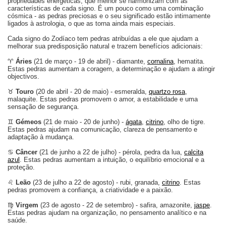
propriedades energéticas, que melhor se harmonizam com as
características de cada signo. É um pouco como uma combinação
cósmica - as pedras preciosas e o seu significado estão intimamente
ligados à astrologia, o que as torna ainda mais especiais.
Cada signo do Zodíaco tem pedras atribuídas a ele que ajudam a
melhorar sua predisposição natural e trazem benefícios adicionais:
♈
Áries
(21 de março - 19 de abril) - diamante,
cornalina
, hematita.
Estas pedras aumentam a coragem, a determinação e ajudam a atingir
objectivos.
♉
Touro
(20 de abril - 20 de maio) - esmeralda,
quartzo rosa
,
malaquite. Estas pedras promovem o amor, a estabilidade e uma
sensação de segurança.
♊
Gémeos
(21 de maio - 20 de junho) -
ágata
,
citrino
, olho de tigre.
Estas pedras ajudam na comunicação, clareza de pensamento e
adaptação à mudança.
♋
Câncer
(21 de junho a 22 de julho) - pérola, pedra da lua,
calcita
azul
. Estas pedras aumentam a intuição, o equilíbrio emocional e a
proteção.
♌
Leão
(23 de julho a 22 de agosto) - rubi, granada,
citrino
. Estas
pedras promovem a confiança, a criatividade e a paixão.
♍
Virgem
(23 de agosto - 22 de setembro) - safira, amazonite,
jaspe
.
Estas pedras ajudam na organização, no pensamento analítico e na
saúde.