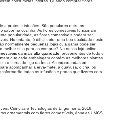
serem consumidas inteiras. Quando comprar flores
e a pratos e infusões. São populares entre os
o sabor na cozinha. As flores comestíveis funcionam
te popularidade, as flores comestíveis podem ser
s. No entanto, é difícil obter uma boa qualidade neste
- são normalmente pequenas lojas cuja gama pode ser
o melhor sítio para as comprar? Na nossa loja online!
omestíveis
da
mais alta qualidade
, provenientes de todo o
arantem que cada embalagem contém as melhores plantas.
mim e flores de figo da Índia. Acondicionadas em
 para acompanhar a erva-mate, a guayusa, o chá, os
nsformarão todas as infusões e pratos que fizeres com
íveis, Ciências e Tecnologias de Engenharia, 2018.
ntas ornamentais com flores comestíveis, Annales UMCS,