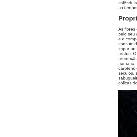
calêndul
os tempos
Propr
As flores
pelo seu 
e o compo
consumid
important
pratos. O
promoção 
humano. S
carotenói
séculos, 
sabugueir
cólicas d