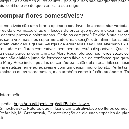
argas - os estames ou os caules - pelo que não são adequadas para 
is, certifique-se de que verifica a sua origem.
comprar flores comestíveis?
 comestíveis são uma forma óptima e saudável de acrescentar variedad
res de erva-mate, chás e infusões de ervas que querem experimentar 
decorar pratos e sobremesas. Onde as comprar? Devido à sua crescen
 cada vez mais nos supermercados, nas secções de alimentos saudávei
forem vendidas a granel. As lojas de ervanárias são uma alternativa 
limitada e as flores comestíveis nem sempre estão disponíveis. Qual é 
da nossa parceria com a marca Mary Rose, oferecemos
flores secas c
tas são obtidas junto de fornecedores fiáveis e de confiança que g
 Mary Rose inclui: pétalas de centáurea, calêndula, rosa, hibisco, jas
s esteticamente agradáveis e com um design muito bonito. Perfeitas
as saladas ou as sobremesas, mas também como infusão autónoma. Tra
 informação:
ipedia:
https://en.wikipedia.org/wiki/Edible_flower.
Śmiechowska, Fatores que influenciam a atratividade de flores comest
Stefaniak, M. Grzeszczuk, Caracterização de algumas espécies de pla
15.