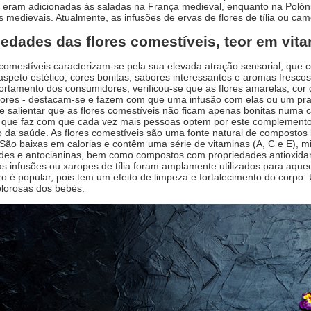
a eram adicionadas às saladas na França medieval, enquanto na Poló
 medievais. Atualmente, as infusões de ervas de flores de tília ou ca
iedades das flores comestíveis, teor em vit
 comestíveis caracterizam-se pela sua elevada atração sensorial, que 
aspeto estético, cores bonitas, sabores interessantes e aromas fresco
rtamento dos consumidores, verificou-se que as flores amarelas, cor 
ores - destacam-se e fazem com que uma infusão com elas ou um pra
e salientar que as flores comestíveis não ficam apenas bonitas num
 que faz com que cada vez mais pessoas optem por este complemento i
da saúde. As flores comestíveis são uma fonte natural de compostos 
ão baixas em calorias e contêm uma série de vitaminas (A, C e E), min
des e antocianinas, bem como compostos com propriedades antioxidante
as infusões ou xaropes de tília foram amplamente utilizados para aque
o é popular, pois tem um efeito de limpeza e fortalecimento do corpo. U
olorosas dos bebés.