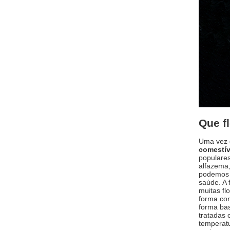
Que f
Uma vez q
comestív
populares
alfazema,
podemos c
saúde. A 
muitas fl
forma com
forma bas
tratadas 
temperatu