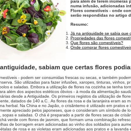
para além de terem inúmeras 
numa infusão, adicionadas int
Flores comestíveis - onde co
serão respondidas no artigo d
Resumo:
Já na antiguidade se sabia que 
Propriedades das flores comestí
Que flores são comestíveis?
Onde comprar flores comestívei
 antiguidade, sabiam que certas flores pod
mestíveis - podem ser consumidas frescas ou secas, e também podem 
serva. São utilizadas para fazer infusões, xaropes, tinturas, vinhos,
bolos e saladas. Embora a utilização de flores na cozinha se tenha to
para além dos aspectos estéticos óbvios - à moda da alimentação saudáv
inárias desde a Antiguidade. Os primeiros registos da utilização de fl
ente, datados de 140 a.C.. As flores da rosa e da laranjeira eram as 
na herbal. Na China e no Japão, o crisântemo é utilizado em pratos e 
rmente apreciado pelos japoneses, que o consideram um símbolo de lon
s, sopas e saladas. O chá é preparado a partir de flores secas de cr
chá verde com flores de jasmim, que formam uma combinação refresca
folhas de borragem eram adicionadas ao vinho dos soldados para aume
pétalas de rosa e as violetas eram adicionadas aos pratos e a lavanda 