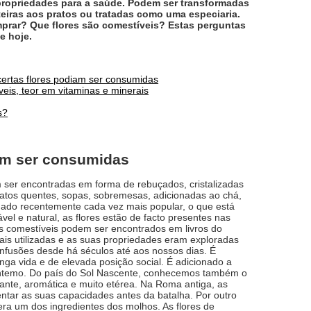
propriedades para a saúde. Podem ser transformadas
eiras aos pratos ou tratadas como uma especiaria.
mprar? Que flores são comestíveis? Estas perguntas
e hoje.
certas flores podiam ser consumidas
veis, teor em vitaminas e minerais
s?
iam ser consumidas
ser encontradas em forma de rebuçados, cristalizadas
 pratos quentes, sopas, sobremesas, adicionadas ao chá,
rnado recentemente cada vez mais popular, o que está
el e natural, as flores estão de facto presentes nas
ores comestíveis podem ser encontrados em livros do
mais utilizadas e as suas propriedades eram exploradas
infusões desde há séculos até aos nossos dias. É
ga vida e de elevada posição social. É adicionado a
isântemo. Do país do Sol Nascente, conhecemos também o
nte, aromática e muito etérea. Na Roma antiga, as
ntar as suas capacidades antes da batalha. Por outro
era um dos ingredientes dos molhos. As flores de