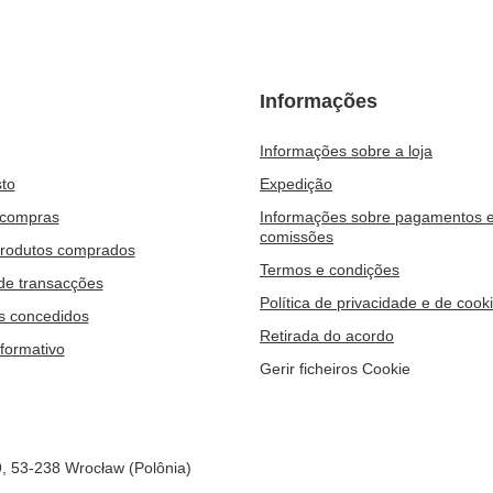
Informações
Informações sobre a loja
to
Expedição
 compras
Informações sobre pagamentos 
comissões
produtos comprados
Termos e condições
 de transacções
Política de privacidade e de cook
s concedidos
Retirada do acordo
nformativo
Gerir ficheiros Cookie
9
,
53-238
Wrocław (Polônia)