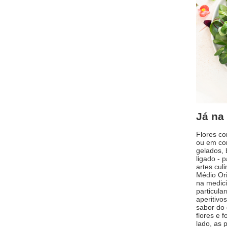
Já na
Flores co
ou em con
gelados, 
ligado - 
artes cul
Médio Ori
na medici
particula
aperitivo
sabor do 
flores e 
lado, as 