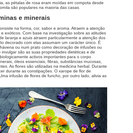
nia, as pétalas de rosa eram moídas em compota desde
momila são populares na maioria das casas.
aminas e minerais
consiste na forma, cor, sabor e aroma. Atraem a atenção
s e exóticos. Com base na investigação sobre as atitudes
de laranja e azuis atraem particularmente a atenção dos
to decorado com elas assumam um carácter único. É
a chávena ou num prato como decoração de infusões ou
nvulgar são as suas propriedades dietéticas e de
biologicamente activos importantes para o corpo
erais, óleos essenciais, fibras, substâncias mucosas,
s. As flores são utilizadas na medicina herbal. Durante
cer durante as constipações. O xarope de flor de
ma infusão de flores de funcho, por outro lado, alivia as