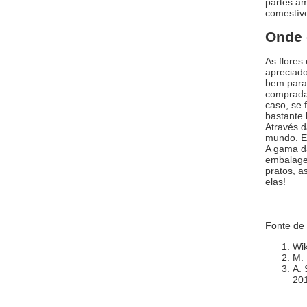
partes am
comestíve
Onde 
As flores
apreciado
bem para 
compradas
caso, se 
bastante 
Através 
mundo. Es
A gama da
embalagen
pratos, 
elas!
Fonte de
Wik
M. 
A. 
20