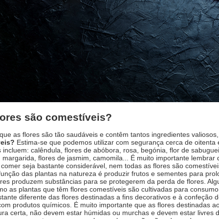
lores são comestíveis?
ue as flores são tão saudáveis e contêm tantos ingredientes valios
eis?
Estima-se que podemos utilizar com segurança cerca de oitenta 
 incluem: calêndula, flores de abóbora, rosa, begónia, flor de sabugue
 margarida, flores de jasmim, camomila... É muito importante lembrar
omer seja bastante considerável, nem todas as flores são comestíve
função das plantas na natureza é produzir frutos e sementes para prol
ores produzem substâncias para se protegerem da perda de flores. Al
o as plantas que têm flores comestíveis são cultivadas para consumo
tante diferente das flores destinadas a fins decorativos e à confeção 
com produtos químicos. É muito importante que as flores destinadas ao
ra certa, não devem estar húmidas ou murchas e devem estar livres de